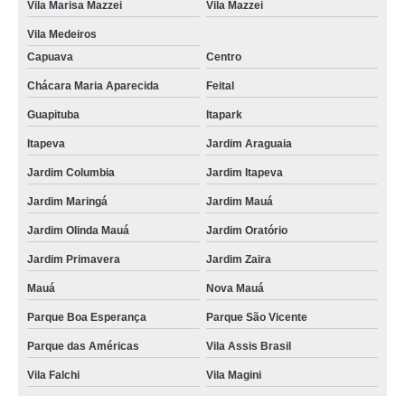
Vila Marisa Mazzei
Vila Mazzei
Vila Medeiros
Capuava
Centro
Chácara Maria Aparecida
Feital
Guapituba
Itapark
Itapeva
Jardim Araguaia
Jardim Columbia
Jardim Itapeva
Jardim Maringá
Jardim Mauá
Jardim Olinda Mauá
Jardim Oratório
Jardim Primavera
Jardim Zaira
Mauá
Nova Mauá
Parque Boa Esperança
Parque São Vicente
Parque das Américas
Vila Assis Brasil
Vila Falchi
Vila Magini