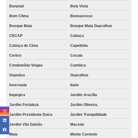
Bananal
Bela Vista
Bom Clima
Bonsucesso
Bosque Maia
Bosque Maia Guarulhos
CECAP
Cabuçu
Cabuçu de Cima
Capelinha
Centro
Cocaia
Condomínio Veigas
Cumbica
Gopoúva
Guarulhos
Invernada
Itaim
Itapegica
Jardim Aracília
Jardim Fortaleza
Jardim Oliveira,
Jardim Presidente Dutra
Jardim Tranquilidade
Jardim Vila Galvão
Macedo
Maia
Monte Carmelo