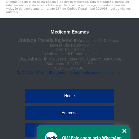
O conteúdo do texto desta página é de direito reservado. Sua reprodução, parcial ou
total, mesmo citando nossos links, é proibida sem a autorização do autor. Crime de
violação de direito autoral – artigo 184 do Código Penal –
Lei 9610/98 - Lei de direitos
autorais
.
Medicom Exames
Unidade Parada Inglesa:
Rua Inglesa, 143 - Parada
Inglesa São Paulo - SP
CEP: 02245-020
Ao lado do metrô Parada Inglesa.
Guarulhos:
Rua Josefa Lourenço, 31Jardim Bom Clima
Guarulhos - São Paulo - SP
CEP: 07197-105.
(11) 2206-1364
agendamento@medicomexames.com.br
Home
Empresa
Missão
Olá! Fale agora pelo WhatsApp