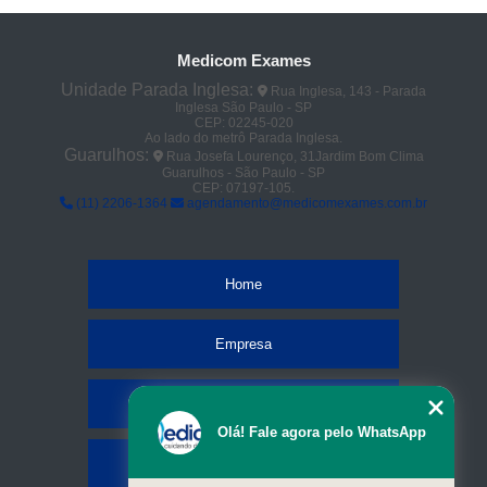
Medicom Exames
Unidade Parada Inglesa:
Rua Inglesa, 143 - Parada
Inglesa São Paulo - SP
CEP: 02245-020
Ao lado do metrô Parada Inglesa.
Guarulhos:
Rua Josefa Lourenço, 31Jardim Bom Clima
Guarulhos - São Paulo - SP
CEP: 07197-105.
(11) 2206-1364
agendamento@medicomexames.com.br
Home
Empresa
Missão
Olá! Fale agora pelo WhatsApp
Serviços