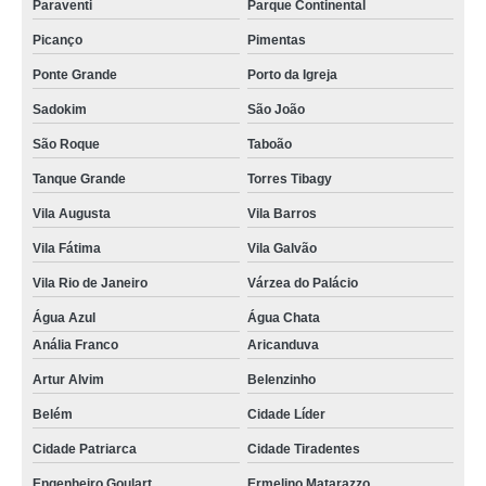
Paraventi
Parque Continental
Picanço
Pimentas
Ponte Grande
Porto da Igreja
Sadokim
São João
São Roque
Taboão
Tanque Grande
Torres Tibagy
Vila Augusta
Vila Barros
Vila Fátima
Vila Galvão
Vila Rio de Janeiro
Várzea do Palácio
Água Azul
Água Chata
Anália Franco
Aricanduva
Artur Alvim
Belenzinho
Belém
Cidade Líder
Cidade Patriarca
Cidade Tiradentes
Engenheiro Goulart
Ermelino Matarazzo