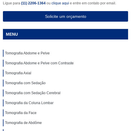
Ligue para
(11) 2206-1364
ou
clique aqui
e entre em contato por email.
Solicite um orçamento
MENU
Tomografia Abdome e Pelve
Tomografia Abdome e Pelve com Contraste
Tomografia Axial
Tomografia com Sedação
Tomografia com Sedação Cerebral
Tomografia da Coluna Lombar
Tomografia da Face
Tomografia de Abdôme