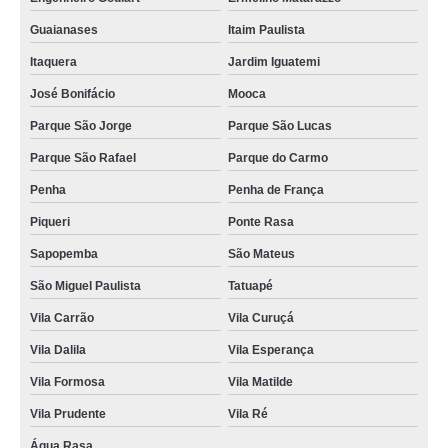
Guaianases
Itaim Paulista
Itaquera
Jardim Iguatemi
José Bonifácio
Mooca
Parque São Jorge
Parque São Lucas
Parque São Rafael
Parque do Carmo
Penha
Penha de França
Piqueri
Ponte Rasa
Sapopemba
São Mateus
São Miguel Paulista
Tatuapé
Vila Carrão
Vila Curuçá
Vila Dalila
Vila Esperança
Vila Formosa
Vila Matilde
Vila Prudente
Vila Ré
Água Rasa