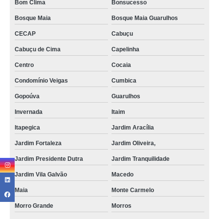
Bom Clima
Bonsucesso
Bosque Maia
Bosque Maia Guarulhos
CECAP
Cabuçu
Cabuçu de Cima
Capelinha
Centro
Cocaia
Condomínio Veigas
Cumbica
Gopoúva
Guarulhos
Invernada
Itaim
Itapegica
Jardim Aracília
Jardim Fortaleza
Jardim Oliveira,
Jardim Presidente Dutra
Jardim Tranquilidade
Jardim Vila Galvão
Macedo
Maia
Monte Carmelo
Morro Grande
Morros