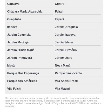
Capuava
Centro
Chácara Maria Aparecida
Feital
Guapituba
Itapark
Itapeva
Jardim Araguaia
Jardim Columbia
Jardim Itapeva
Jardim Maringá
Jardim Mauá
Jardim Olinda Mauá
Jardim Oratório
Jardim Primavera
Jardim Zaira
Mauá
Nova Mauá
Parque Boa Esperança
Parque São Vicente
Parque das Américas
Vila Assis Brasil
Vila Falchi
Vila Magini
O conteúdo do texto desta página é de direito reservado. Sua reprodução, parcial ou
total, mesmo citando nossos links, é proibida sem a autorização do autor. Crime de
violação de direito autoral – artigo 184 do Código Penal –
Lei 9610/98 - Lei de direitos
autorais
.