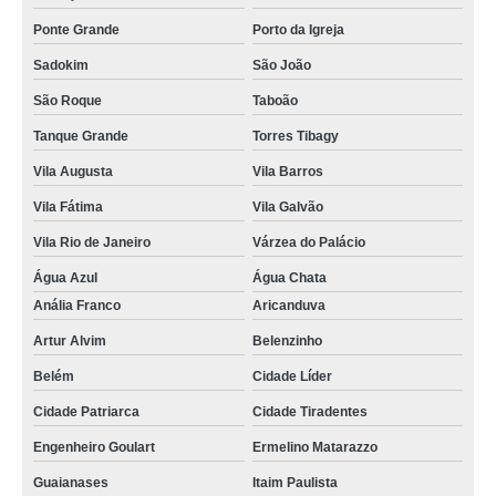
tomografia da face Nossa Senhora do Ó
Ponte Grande
Porto da Igreja
tomografia dos rins Sapopemba
Sadokim
São João
clínica para tomografia abdome e pelve com contraste Gopoúva
São Roque
Taboão
clínica para tomografia com sedação cerebral Itapark
Tanque Grande
Torres Tibagy
Vila Augusta
Vila Barros
preço de tomografia de abdôme Jardim Araguaia
Vila Fátima
Vila Galvão
tomografia axial Paraventi
Vila Rio de Janeiro
Várzea do Palácio
tomografia axial em sp Limão
Água Azul
Água Chata
clínica para tomografia da coluna lombar Mandaqui
Anália Franco
Aricanduva
tomografias abdome e pelve Jardim Guarapiranga
Artur Alvim
Belenzinho
tomografia axial Torres Tibagy
Belém
Cidade Líder
preço de tomografia axial Vila Falchi
Cidade Patriarca
Cidade Tiradentes
preço de tomografia abdome e pelve Capuava
Engenheiro Goulart
Ermelino Matarazzo
preço de tomografia de abdôme Cidade Líder
Guaianases
Itaim Paulista