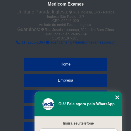
Medicom Exames
preço de tomografia com sedação cerebral Ponte Grande
Unidade Parada Inglesa:
Rua Inglesa, 143 - Parada
Inglesa São Paulo - SP
clínica para tomografia da face Cachoeirinha
CEP: 02245-020
Ao lado do metrô Parada Inglesa.
tomografia pulmonar em sp Itaim
Guarulhos:
Rua Josefa Lourenço, 31Jardim Bom Clima
Guarulhos - São Paulo - SP
CEP: 07197-105.
tomografias de abdôme Parque Peruche
(11) 2206-1364
agendamento@medicomexames.com.br
tomografia com sedação cerebral Guarulhos
tomografia com sedação cerebral em sp Tanque Grande
Home
tomografias da face Vila Falchi
tomografia dos rins Bosque Maia Guarulhos
Empresa
tomografia pulmonar Jardim Iguatemi
Missão
clínica para tomografia com sedação cerebral Cabuçu
Olá! Fale agora pelo WhatsApp
tomografias dos rins Jardim Primavera
Serviços
clínica para tomografia de abdôme Picanço
Insira seu telefone
preço de tomografia lombar Mandaqui
Contato