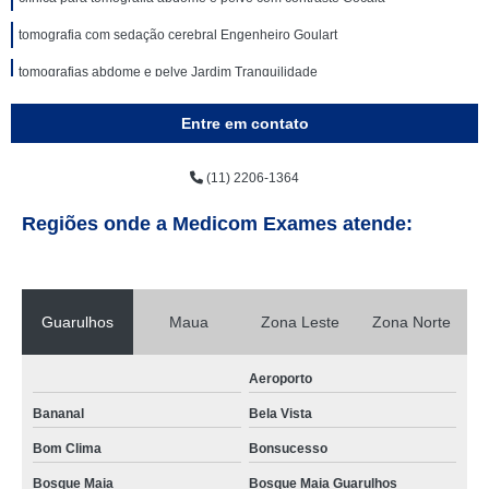
tomografia com sedação cerebral Engenheiro Goulart
tomografias abdome e pelve Jardim Tranquilidade
tomografia da face Sadokim
Entre em contato
preço de tomografia da face Cidade Patriarca
(11) 2206-1364
tomografia abdome e pelve com contraste em sp Cidade Líder
preço de tomografia dos rins Capuava
Regiões onde a Medicom Exames atende:
clínica para tomografia lombar Jardim Maringá
tomografia abdome e pelve em sp Parque Peruche
Guarulhos
Maua
Zona Leste
Zona Norte
preço de tomografia da coluna lombar Água Azul
clínica para tomografia pulmonar Parque Peruche
Aeroporto
preço de tomografia com sedação Vila Gustavo
Bananal
Bela Vista
tomografia com sedação Jardim São Paulo
Bom Clima
Bonsucesso
tomografias da coluna lombar Jardim Oliveira,
Bosque Maia
Bosque Maia Guarulhos