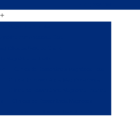
(11) 2206-1364
ia Magnética Articular
gnética com Anestesia Geral
agnética da Base do Crânio
ia Magnética de Joelho
alo
Clínica de Ressonância Magnética Fetal
Clínica de Ressonância Magnética óssea
a
Clínica de Ressonância Magnética Torácica
ca
Clínicas de Ressonância Magnética
 em São Paulo
Clínica de Raio X em Sp
onância
Clínica de Ressonância Magnética
ia Magnética da Coluna