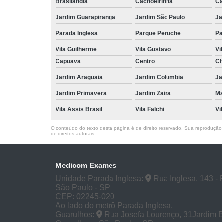
Brasilândia
Cachoeirinha
Ca
Jardim Guarapiranga
Jardim São Paulo
Ja
Parada Inglesa
Parque Peruche
Pa
Vila Guilherme
Vila Gustavo
Vi
Capuava
Centro
Ch
Jardim Araguaia
Jardim Columbia
Ja
Jardim Primavera
Jardim Zaira
M
Vila Assis Brasil
Vila Falchi
Vi
O conteúdo do texto desta página é de direito reservado. Sua reprodução, 
de direitos autorais
.
Medicom Exames
Unidade Parada Inglesa:
Rua Inglesa, 143 - 
São Paulo - SP
CEP: 02245-020
Ao lado do metrô Parada Inglesa.
Guarulhos:
Rua Josefa Lourenço, 31Jardim 