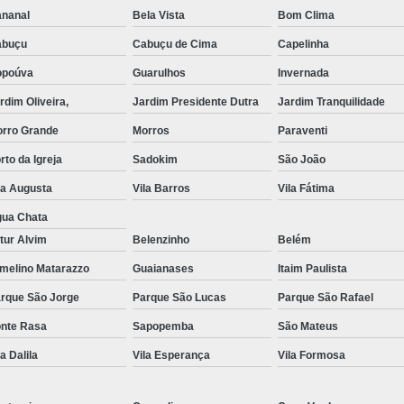
nanal
Bela Vista
Bom Clima
Exame de Imagem de Resso
abuçu
Cabuçu de Cima
Capelinha
Exame de Imagem de Ress
opoúva
Guarulhos
Invernada
Exame de Imagem de To
rdim Oliveira,
Jardim Presidente Dutra
Jardim Tranquilidade
Exame de Imagem de To
rro Grande
Morros
Paraventi
Exame de Imagem de
rto da Igreja
Sadokim
São João
Exame de Imagem Resso
la Augusta
Vila Barros
Vila Fátima
Exame de Imagem Tomografia do Crâni
ua Chata
tur Alvim
Belenzinho
Belém
Ressonância Magnética Abdominal e Pé
melino Matarazzo
Guaianases
Itaim Paulista
Ressonância Magnética Cerebral
rque São Jorge
Parque São Lucas
Parque São Rafael
Ressonância Magnética de Abdome Superio
nte Rasa
Sapopemba
São Mateus
Ressonância Magnética do Coração
la Dalila
Vila Esperança
Vila Formosa
Ressonância Magnética do Joelho Direito
Ressonância Magnética Intervencionis