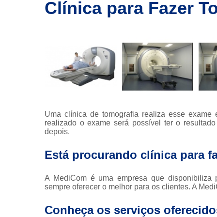
imagem
Clínica para Fazer 
Exames de
ressonância
Exames de
ressonância
magnética
Exames de
tomografia
Exames de
tomografia
Uma clínica de tomografia realiza esse exame
computadoriza
realizado o exame será possível ter o resulta
depois.
Radioterapia
Está procurando clínica para 
Ressonância
Tomografia
A MediCom é uma empresa que disponibiliza pr
computadoriza
sempre oferecer o melhor para os clientes. A Me
Tomografias
Conheça os serviços oferecid