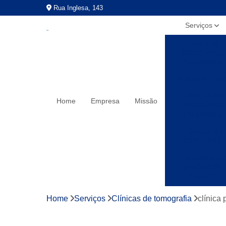
Rua Inglesa, 143
Serviços
Clínica de
ressonância
magnética
Clínicas de rai
Clínicas de
Home
Empresa
Missão
ressonância
magnética
Clínicas de
tomografia
Clínicas para
exames de
imagem
Exames a preç
Home
Serviços
Clínicas de tomografia
clínica
populares
Exames de