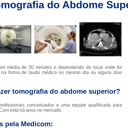
Tomografia do Abdome Supe
Clínica de Ressonânc
Clínica de Ressonânci
Clínica de Ressonância Magnética em Sp
Ressonância Magnética
Res
Clínica de Tomografia de Coluna L
Clínica para Fazer Tomografia
Clíni
Clínica para Fazer Tomografia do Abdome 
 em média de 30 minutos e dependendo do local onde foi
da
Clínica para Tomografia 
do na forma de laudo médico no mesmo dia ou alguns dias
s
Clínica para Tomografia de Abdome Total
fazer tomografia do abdome superior?
s
Clínica para Tomografia de Coluna
Tomografia Abdominal com Contra
ofissionais conceituados e uma equipe qualificada para
da
diCom está há anos no mercado.
Clínica de Exames por Imagem
Clí
Clínica para Exames 
os pela Medicom: