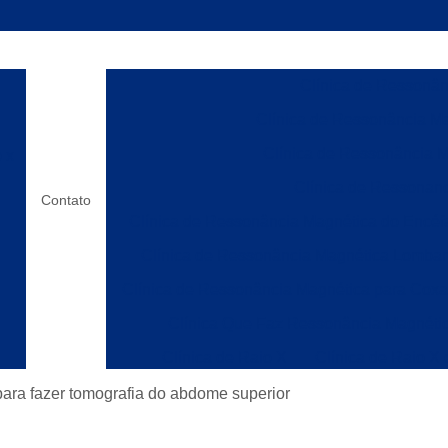
Clínica de Ressonânc
Clínica de Ressonância Ma
Clínica de Ressonância M
o x
Clínica de Ressonanc
Contato
Clínica de Ressonância Magnética do Encéf
Clínica de Ressonância Magnética Lombar
Clínica de Ressonância Magnética para Cox
Clínica Que Faz Ressonância Magnéti
Clínica de Raio X
Clínica de Raio X
os
Laboratórios de Raio X
Clínica de Ress
 para fazer tomografia do abdome superior
Clínica de Ressonânc