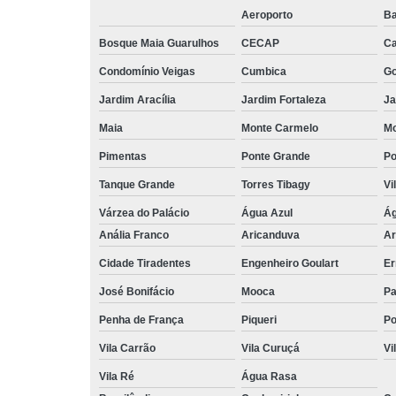
Aeroporto
Ba
Bosque Maia Guarulhos
CECAP
C
Condomínio Veigas
Cumbica
G
Jardim Aracília
Jardim Fortaleza
Ja
Maia
Monte Carmelo
Mo
Pimentas
Ponte Grande
Po
Tanque Grande
Torres Tibagy
Vi
Várzea do Palácio
Água Azul
Ág
Anália Franco
Aricanduva
Ar
Cidade Tiradentes
Engenheiro Goulart
Er
José Bonifácio
Mooca
Pa
Penha de França
Piqueri
Po
Vila Carrão
Vila Curuçá
Vi
Vila Ré
Água Rasa