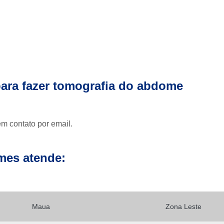
Clínica para Exames de 
Clínicas para Exame de Tomografia da Face
Clínicas para Exame de To
Clínicas para Exame de Tomografia Dental
Clínicas para Exame de Tom
para fazer tomografia do abdome
Clínicas para Exames de Tomo
Exame a Preço Popular em Sp
E
Exame Radiológico a Preço Po
em contato por email.
Radiografia a Preço Popular
Radiologi
mes atende:
Ressonância Magnética a Preço Popular
Exame de Imagem de 
Exame de Imagem de Ressonânc
Maua
Zona Leste
Exame de Imagem de Ressonân
Exame de Imagem de Resso