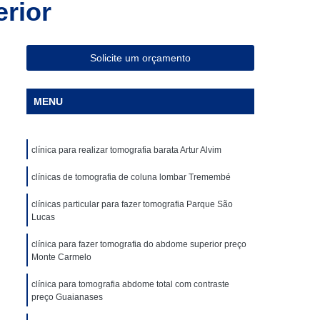
rior
ia Magnética de Abdômen
a Magnética em São Paulo
Especialista em Ressonância Magnética
Solicite um orçamento
sonância Magnética Contrastada
MENU
ombar
Clínica para Angiotomografia
ca para Fazer Tomografia Computadorizada
clínica para realizar tomografia barata Artur Alvim
Superior
Clínica para Realizar Tomografia
Abdome Total com Contraste
clínicas de tomografia de coluna lombar Tremembé
Clínica para Tomografia de Articulações
clínicas particular para fazer tomografia Parque São
Lucas
Clínica Particular para Fazer Tomografia
clínica para fazer tomografia do abdome superior preço
ste
Clínica de Exames de Imagem
Monte Carmelo
nica para Exame de Tomografia do Tórax
clínica para tomografia abdome total com contraste
preço Guaianases
de Tomografia Abdominal