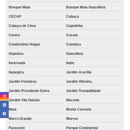
Bosque Maia
Bosque Maia Guarulhos
CECAP
Cabuçu
Cabuçu de Cima
Capelinha
Centro
Cocaia
Condomínio Veigas
Cumbica
Gopoúva
Guarulhos
Invernada
Itaim
Itapegica
Jardim Aracília
Jardim Fortaleza
Jardim Oliveira,
Jardim Presidente Dutra
Jardim Tranquilidade
Jardim Vila Galvão
Macedo
Maia
Monte Carmelo
Morro Grande
Morros
Paraventi
Parque Continental