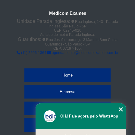
Medicom Exames
Unidade Parada Inglesa:
Rua Inglesa, 143 - Parada
Inglesa São Paulo - SP
CEP: 02245-020
Ao lado do metrô Parada Inglesa.
Guarulhos:
Rua Josefa Lourenço, 31Jardim Bom Clima
Guarulhos - São Paulo - SP
CEP: 07197-105.
(11) 2206-1364
agendamento@medicomexames.com.br
Home
Empresa
Missão
Olá! Fale agora pelo WhatsApp
Serviços