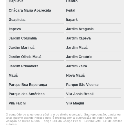
Capuava
Centro
Chácara Maria Aparecida
Feital
Guapituba
Itapark
Itapeva
Jardim Araguaia
Jardim Columbia
Jardim Itapeva
Jardim Maringá
Jardim Mauá
Jardim Olinda Mauá
Jardim Oratório
Jardim Primavera
Jardim Zaira
Mauá
Nova Mauá
Parque Boa Esperança
Parque São Vicente
Parque das Américas
Vila Assis Brasil
Vila Falchi
Vila Magini
O conteúdo do texto desta página é de direito reservado. Sua reprodução, parcial ou
total, mesmo citando nossos links, é proibida sem a autorização do autor. Crime de
violação de direito autoral – artigo 184 do Código Penal –
Lei 9610/98 - Lei de direitos
autorais
.