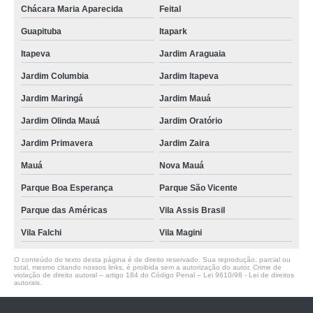
Chácara Maria Aparecida
Feital
Guapituba
Itapark
Itapeva
Jardim Araguaia
Jardim Columbia
Jardim Itapeva
Jardim Maringá
Jardim Mauá
Jardim Olinda Mauá
Jardim Oratório
Jardim Primavera
Jardim Zaira
Mauá
Nova Mauá
Parque Boa Esperança
Parque São Vicente
Parque das Américas
Vila Assis Brasil
Vila Falchi
Vila Magini
O conteúdo do texto desta página é de direito reservado. Sua reprodução, parcial ou
total, mesmo citando nossos links, é proibida sem a autorização do autor. Crime de
violação de direito autoral – artigo 184 do Código Penal –
Lei 9610/98 - Lei de direitos
autorais
.