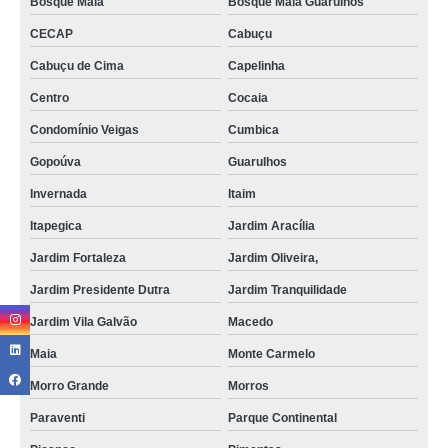
Bosque Maia
Bosque Maia Guarulhos
CECAP
Cabuçu
Cabuçu de Cima
Capelinha
Centro
Cocaia
Condomínio Veigas
Cumbica
Gopoúva
Guarulhos
Invernada
Itaim
Itapegica
Jardim Aracília
Jardim Fortaleza
Jardim Oliveira,
Jardim Presidente Dutra
Jardim Tranquilidade
Jardim Vila Galvão
Macedo
Maia
Monte Carmelo
Morro Grande
Morros
Paraventi
Parque Continental