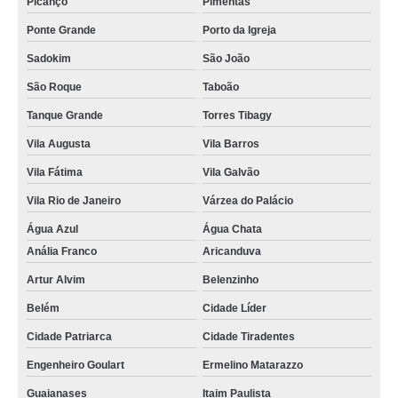
Picanço
Pimentas
Ponte Grande
Porto da Igreja
Sadokim
São João
São Roque
Taboão
Tanque Grande
Torres Tibagy
Vila Augusta
Vila Barros
Vila Fátima
Vila Galvão
Vila Rio de Janeiro
Várzea do Palácio
Água Azul
Água Chata
Anália Franco
Aricanduva
Artur Alvim
Belenzinho
Belém
Cidade Líder
Cidade Patriarca
Cidade Tiradentes
Engenheiro Goulart
Ermelino Matarazzo
Guaianases
Itaim Paulista