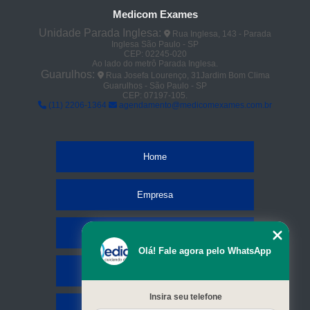
Medicom Exames
Unidade Parada Inglesa:
Rua Inglesa, 143 - Parada
Inglesa São Paulo - SP
CEP: 02245-020
Ao lado do metrô Parada Inglesa.
Guarulhos:
Rua Josefa Lourenço, 31Jardim Bom Clima
Guarulhos - São Paulo - SP
CEP: 07197-105.
(11) 2206-1364
agendamento@medicomexames.com.br
Home
Empresa
Missão
Olá! Fale agora pelo WhatsApp
Serviços
Insira seu telefone
Contato