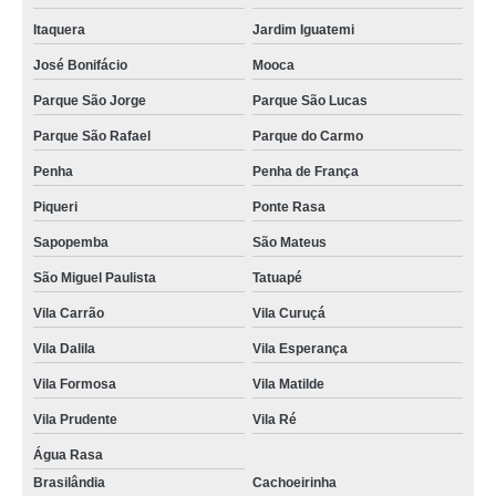
tomografia da face Cidade Patriarca
Itaquera
Jardim Iguatemi
clínica para tomografia axial Invernada
José Bonifácio
Mooca
clínica para tomografia para cálculo renal Vila Marisa Mazzei
Parque São Jorge
Parque São Lucas
tomografias da face Pimentas
Parque São Rafael
Parque do Carmo
Penha
Penha de França
tomografias com sedação Jardim Oliveira,
Piqueri
Ponte Rasa
preço de tomografia abdome e pelve Penha de França
Sapopemba
São Mateus
tomografia para cálculo renal São João
São Miguel Paulista
Tatuapé
tomografia de abdôme em sp Várzea do Palácio
Vila Carrão
Vila Curuçá
preço de tomografia com sedação cerebral São Miguel Paulista
Vila Dalila
Vila Esperança
preço de tomografia com sedação Jardim Columbia
Vila Formosa
Vila Matilde
tomografia dos rins Invernada
Vila Prudente
Vila Ré
clínica para tomografia lombar Maia
Água Rasa
tomografia da coluna lombar Jardim Mauá
Brasilândia
Cachoeirinha