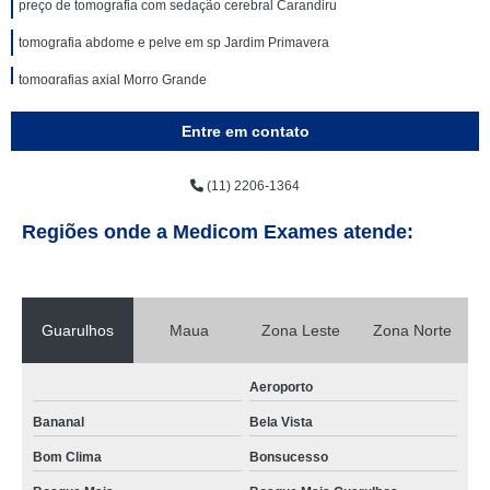
preço de tomografia com sedação cerebral Carandiru
tomografia abdome e pelve em sp Jardim Primavera
tomografias axial Morro Grande
tomografias lombar Aeroporto
Entre em contato
preço de tomografia da face Vila Marisa Mazzei
(11) 2206-1364
tomografia para cálculo renal em sp Macedo
tomografias da face Vila Esperança
Regiões onde a Medicom Exames atende:
preço de tomografia pulmonar Parque São Jorge
clínica para tomografia abdome e pelve Jardim Fortaleza
Guarulhos
Maua
Zona Leste
Zona Norte
tomografia pulmonar Imirim
clínica para tomografia dos rins Ermelino Matarazzo
Aeroporto
tomografia axial em sp Gopoúva
Bananal
Bela Vista
clínica para tomografia com sedação Chácara Maria Aparecida
Bom Clima
Bonsucesso
tomografia pulmonar Engenheiro Goulart