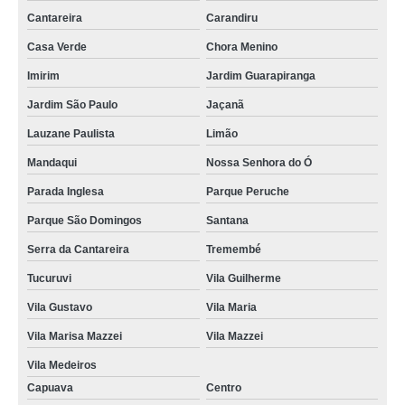
preço de tomografia axial Sapopemba
Cantareira
Carandiru
tomografia da face em sp Feital
Casa Verde
Chora Menino
tomografias dos rins Piqueri
Imirim
Jardim Guarapiranga
Jardim São Paulo
Jaçanã
tomografia dos rins Parada Inglesa
Lauzane Paulista
Limão
clínica para tomografia pulmonar Chora Menino
Mandaqui
Nossa Senhora do Ó
tomografias abdome e pelve Jardim Tranquilidade
Parada Inglesa
Parque Peruche
tomografias lombar Nossa Senhora do Ó
Parque São Domingos
Santana
clínica para tomografia com sedação Porto da Igreja
Serra da Cantareira
Tremembé
preço de tomografia abdome e pelve com contraste Vila Curuçá
Tucuruvi
Vila Guilherme
tomografias pulmonar Monte Carmelo
Vila Gustavo
Vila Maria
clínica para tomografia dos rins Brasilândia
Vila Marisa Mazzei
Vila Mazzei
tomografias pulmonar Mooca
Vila Medeiros
tomografia para cálculo renal Jardim Presidente Dutra
Capuava
Centro