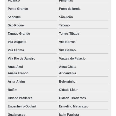
Picanço
Pimentas
tomografias abdome e pelve com contraste Sadokim
Ponte Grande
Porto da Igreja
tomografia de abdôme Vila Gustavo
Sadokim
São João
tomografia pulmonar em sp Vila Carrão
São Roque
Taboão
tomografia abdome e pelve com contraste Vila Formosa
Tanque Grande
Torres Tibagy
Vila Augusta
Vila Barros
preço de tomografia abdome e pelve Jardim Zaira
Vila Fátima
Vila Galvão
clínica para tomografia da face Maia
Vila Rio de Janeiro
Várzea do Palácio
tomografia axial Vila Assis Brasil
Água Azul
Água Chata
tomografia abdome e pelve com contraste Lauzane Paulista
Anália Franco
Aricanduva
preço de tomografia de abdôme Jardim Aracília
Artur Alvim
Belenzinho
preço de tomografia axial Condomínio Veigas
Belém
Cidade Líder
tomografia de abdôme Torres Tibagy
Cidade Patriarca
Cidade Tiradentes
preço de tomografia para cálculo renal Pimentas
Engenheiro Goulart
Ermelino Matarazzo
tomografias dos rins Vila Rio de Janeiro
Guaianases
Itaim Paulista