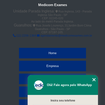
tomografia com sedação em sp Jardim Zaira
Medicom Exames
preço de tomografia lombar Pimentas
Unidade Parada Inglesa:
Rua Inglesa, 143 - Parada
Inglesa São Paulo - SP
tomografia dos rins em sp Tatuapé
CEP: 02245-020
Ao lado do metrô Parada Inglesa.
tomografias da coluna lombar Imirim
Guarulhos:
Rua Josefa Lourenço, 31Jardim Bom Clima
Guarulhos - São Paulo - SP
CEP: 07197-105.
tomografia da face em sp Jardim Primavera
(11) 2206-1364
agendamento@medicomexames.com.br
preço de tomografia de abdôme Artur Alvim
clínica para tomografia de abdôme Jardim Aracília
Home
clínica para tomografia com sedação cerebral Vila Assis Brasil
tomografias da coluna lombar Água Azul
Empresa
preço de tomografia dos rins Vila Medeiros
Missão
tomografia com sedação Jardim Araguaia
Olá! Fale agora pelo WhatsApp
tomografia axial em sp Tatuapé
Serviços
tomografia abdome e pelve com contraste em sp Jardim Vila Galvão
Insira seu telefone
tomografia dos rins em sp Vila Medeiros
Contato