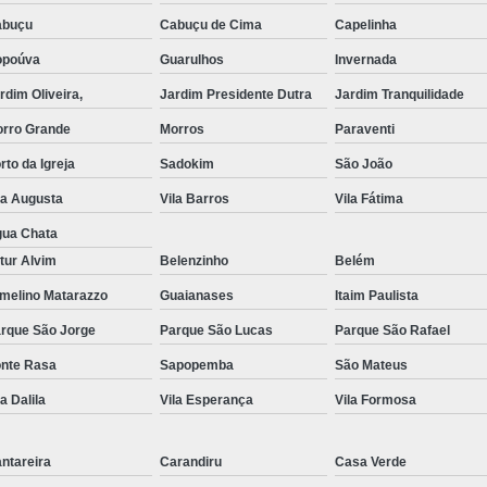
abuçu
Cabuçu de Cima
Capelinha
Exame de Imagem de Resso
opoúva
Guarulhos
Invernada
Exame de Imagem de Ress
rdim Oliveira,
Jardim Presidente Dutra
Jardim Tranquilidade
Exame de Imagem de To
rro Grande
Morros
Paraventi
Exame de Imagem de To
rto da Igreja
Sadokim
São João
Exame de Imagem de
la Augusta
Vila Barros
Vila Fátima
Exame de Imagem Resso
ua Chata
Exame de Imagem Tomografia do Crâni
tur Alvim
Belenzinho
Belém
Ressonância Magnética Abdominal e Pé
melino Matarazzo
Guaianases
Itaim Paulista
rque São Jorge
Parque São Lucas
Ressonância Magnética Cerebral
Parque São Rafael
nte Rasa
Sapopemba
São Mateus
Ressonância Magnética de Abdome Superio
la Dalila
Vila Esperança
Vila Formosa
Ressonância Magnética do Coração
Ressonância Magnética do Joelho Direito
ntareira
Carandiru
Casa Verde
Ressonância Magnética Intervencionis