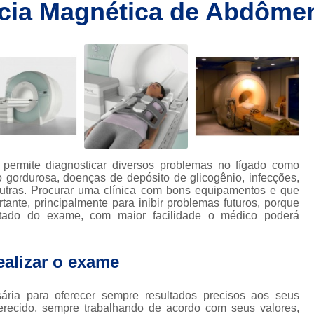
ncia Magnética de Abdôme
Clínica de Ressonânc
Clínica de Ressonânci
Clínica de Ressonância Magnética em Sp
Ressonância Magnética
Res
Clínica de Tomografia de Coluna L
Clínica para Fazer Tomografia
Clíni
Clínica para Fazer Tomografia do Abdome 
permite diagnosticar diversos problemas no fígado como
da
Clínica para Tomografia 
 gordurosa, doenças de depósito de glicogênio, infecções,
outras. Procurar uma clínica com bons equipamentos e que
s
Clínica para Tomografia de Abdome Total
ante, principalmente para inibir problemas futuros, porque
ultado do exame, com maior facilidade o médico poderá
s
Clínica para Tomografia de Coluna
Tomografia Abdominal com Contra
da
ealizar o exame
Clínica de Exames por Imagem
Clí
Clínica para Exames 
ria para oferecer sempre resultados precisos aos seus
ferecido, sempre trabalhando de acordo com seus valores,