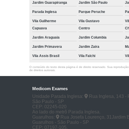
Jardim Guarapiranga
Jardim São Paulo
Ja
Parada Inglesa
Parque Peruche
Pa
Vila Guilherme
Vila Gustavo
Vi
Capuava
Centro
Ch
Jardim Araguaia
Jardim Columbia
Ja
Jardim Primavera
Jardim Zaira
M
Vila Assis Brasil
Vila Falchi
Vi
O conteúdo do texto desta página é de direito reservado. Sua reprodução, 
de direitos autorais
.
Medicom Exames
Unidade Parada Inglesa:
Rua Inglesa, 143 - 
São Paulo - SP
CEP: 02245-020
Ao lado do metrô Parada Inglesa.
Guarulhos:
Rua Josefa Lourenço, 31Jardim 
Guarulhos - São Paulo - SP
CEP: 07197-105.