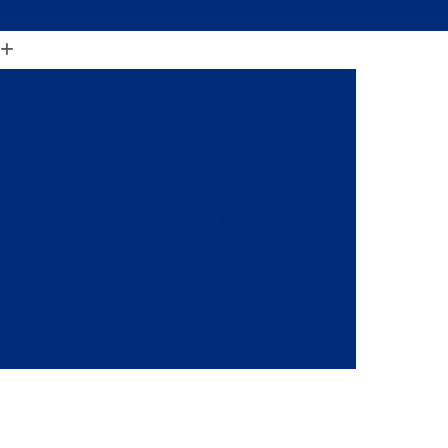
(11) 2206-1364
ia Magnética Articular
gnética com Anestesia Geral
agnética da Base do Crânio
ia Magnética de Joelho
alo
Clínica de Ressonância Magnética Fetal
Clínica de Ressonância Magnética óssea
a
Clínica de Ressonância Magnética Torácica
ca
Clínicas de Ressonância Magnética
 em São Paulo
Clínica de Raio X em Sp
onância
Clínica de Ressonância Magnética
ia Magnética da Coluna