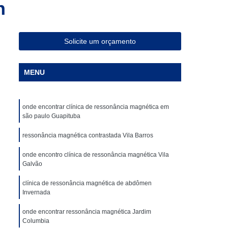
n
ia Magnética de Abdômen
a Magnética em São Paulo
Especialista em Ressonância Magnética
Solicite um orçamento
sonância Magnética Contrastada
MENU
ombar
Clínica para Angiotomografia
ca para Fazer Tomografia Computadorizada
onde encontrar clínica de ressonância magnética em
Superior
Clínica para Realizar Tomografia
são paulo Guapituba
Abdome Total com Contraste
ressonância magnética contrastada Vila Barros
Clínica para Tomografia de Articulações
onde encontro clínica de ressonância magnética Vila
Clínica Particular para Fazer Tomografia
Galvão
ste
Clínica de Exames de Imagem
clínica de ressonância magnética de abdômen
Invernada
nica para Exame de Tomografia do Tórax
onde encontrar ressonância magnética Jardim
de Tomografia Abdominal
Columbia