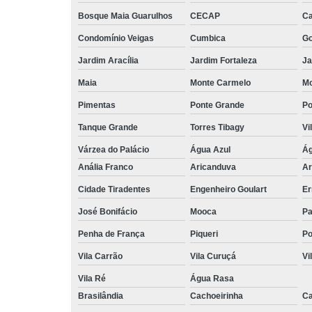
Bosque Maia Guarulhos
CECAP
C
Condomínio Veigas
Cumbica
G
Jardim Aracília
Jardim Fortaleza
Ja
Maia
Monte Carmelo
Mo
Pimentas
Ponte Grande
Po
Tanque Grande
Torres Tibagy
Vi
Várzea do Palácio
Água Azul
Ág
Anália Franco
Aricanduva
Ar
Cidade Tiradentes
Engenheiro Goulart
Er
José Bonifácio
Mooca
Pa
Penha de França
Piqueri
Po
Vila Carrão
Vila Curuçá
Vi
Vila Ré
Água Rasa
Brasilândia
Cachoeirinha
Ca