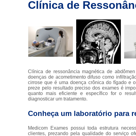
imagem
Clínica de Ressonâ
Exames de
ressonância
Exames de
ressonância
magnética
Exames de
tomografia
Exames de
tomografia
Clínica de ressonância magnética de abdômen 
computadoriza
doenças de acometimento difuso como infiltração
cirrose que é uma doença crônica do fígado e 
Radioterapia
preze pelo resultado preciso dos exames é import
quanto mais eficiente e específico for o res
Ressonância
diagnosticar um tratamento.
Tomografia
computadoriza
Conheça um laboratório para r
Tomografias
Medicom Exames possui toda estrutura necessá
clientes, prezando pela qualidade do serviço o