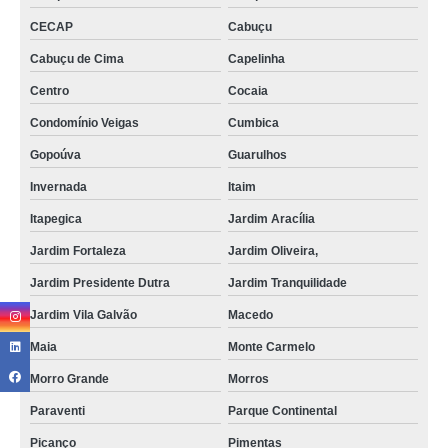
tomografias com sedação Cantareira
CECAP
Cabuçu
Cabuçu de Cima
Capelinha
tomografia com sedação cerebral Lauzane Paulista
Centro
Cocaia
tomografia lombar em sp Gopoúva
Condomínio Veigas
Cumbica
preço de tomografia para cálculo renal Torres Tibagy
Gopoúva
Guarulhos
tomografias lombar Jardim Presidente Dutra
Invernada
Itaim
tomografia com sedação cerebral Mauá
Itapegica
Jardim Aracília
tomografia com sedação cerebral em sp São Mateus
Jardim Fortaleza
Jardim Oliveira,
preço de tomografia abdome e pelve Monte Carmelo
Jardim Presidente Dutra
Jardim Tranquilidade
tomografia com sedação em sp Cabuçu
Jardim Vila Galvão
Macedo
tomografias da face Jardim Olinda Mauá
Maia
Monte Carmelo
tomografias com sedação cerebral Vila Carrão
Morro Grande
Morros
tomografia de abdôme Jardim Iguatemi
Paraventi
Parque Continental
preço de tomografia pulmonar Engenheiro Goulart
Picanço
Pimentas