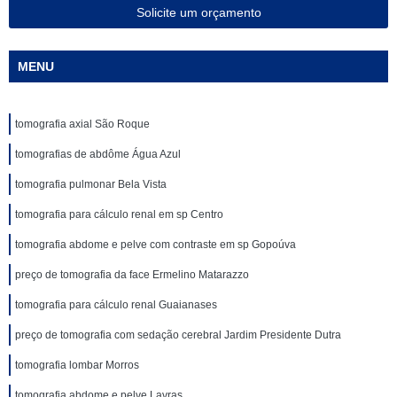
Solicite um orçamento
MENU
tomografia axial São Roque
tomografias de abdôme Água Azul
tomografia pulmonar Bela Vista
tomografia para cálculo renal em sp Centro
tomografia abdome e pelve com contraste em sp Gopoúva
preço de tomografia da face Ermelino Matarazzo
tomografia para cálculo renal Guaianases
preço de tomografia com sedação cerebral Jardim Presidente Dutra
tomografia lombar Morros
tomografia abdome e pelve Lavras