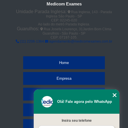
Medicom Exames
tomografias pulmonar Água Chata
Unidade Parada Inglesa:
Rua Inglesa, 143 - Parada
Inglesa São Paulo - SP
tomografia com sedação em sp Vila Curuçá
CEP: 02245-020
Ao lado do metrô Parada Inglesa.
preço de tomografia dos rins Aricanduva
Guarulhos:
Rua Josefa Lourenço, 31Jardim Bom Clima
Guarulhos - São Paulo - SP
CEP: 07197-105.
clínica para tomografia de abdôme Jardim Itapeva
(11) 2206-1364
agendamento@medicomexames.com.br
preço de tomografia da face Parque Peruche
tomografia dos rins Jardim Zaira
Home
preço de tomografia com sedação Sadokim
tomografia de abdôme em sp Parque das Américas
Empresa
tomografia com sedação Cumbica
Missão
tomografias da face Mooca
Olá! Fale agora pelo WhatsApp
clínica para tomografia axial Cidade Tiradentes
Serviços
clínica para tomografia dos rins Piqueri
Insira seu telefone
preço de tomografia da coluna lombar Maia
Contato