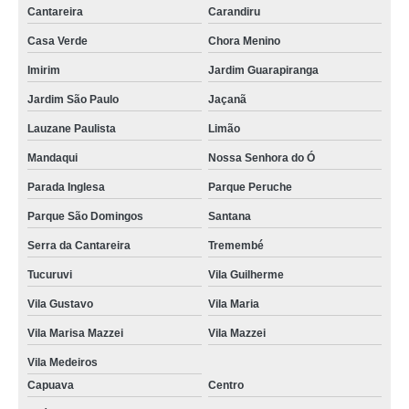
tomografia de abdôme Vila Magini
Cantareira
Carandiru
clínica para tomografia com sedação Parque São Rafael
Casa Verde
Chora Menino
clínica para tomografia com sedação cerebral Engenheiro Goulart
Imirim
Jardim Guarapiranga
Jardim São Paulo
Jaçanã
clínica para tomografia com sedação cerebral Cachoeirinha
Lauzane Paulista
Limão
tomografias abdome e pelve Cachoeirinha
Mandaqui
Nossa Senhora do Ó
tomografias da coluna lombar São Roque
Parada Inglesa
Parque Peruche
preço de tomografia lombar Vila Gustavo
Parque São Domingos
Santana
preço de tomografia da coluna lombar Cidade Patriarca
Serra da Cantareira
Tremembé
clínica para tomografia da face Parque São Jorge
Tucuruvi
Vila Guilherme
tomografia dos rins Vila Magini
Vila Gustavo
Vila Maria
clínica para tomografia pulmonar Morro Grande
Vila Marisa Mazzei
Vila Mazzei
tomografia da coluna lombar em sp Jardim Presidente Dutra
Vila Medeiros
preço de tomografia abdome e pelve com contraste Água Chata
Capuava
Centro