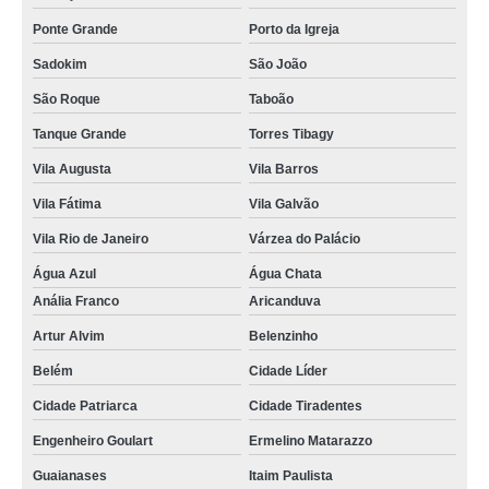
preço de tomografia abdome e pelve com contraste Tremembé
Ponte Grande
Porto da Igreja
tomografia da coluna lombar Jardim Aracília
Sadokim
São João
tomografias axial Parque São Lucas
São Roque
Taboão
tomografia pulmonar em sp Mauá
Tanque Grande
Torres Tibagy
Vila Augusta
Vila Barros
tomografia pulmonar Bela Vista
Vila Fátima
Vila Galvão
preço de tomografia lombar Jaçanã
Vila Rio de Janeiro
Várzea do Palácio
tomografia dos rins em sp São Roque
Água Azul
Água Chata
clínica para tomografia pulmonar Belenzinho
Anália Franco
Aricanduva
tomografias dos rins Bosque Maia Guarulhos
Artur Alvim
Belenzinho
tomografias pulmonar Vila Esperança
Belém
Cidade Líder
tomografia dos rins em sp Jardim Maringá
Cidade Patriarca
Cidade Tiradentes
tomografia pulmonar em sp Feital
Engenheiro Goulart
Ermelino Matarazzo
tomografias abdome e pelve com contraste Aricanduva
Guaianases
Itaim Paulista