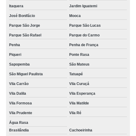
preço de tomografia com sedação cerebral Imirim
Itaquera
Jardim Iguatemi
tomografias dos rins São João
José Bonifácio
Mooca
preço de tomografia pulmonar Belém
Parque São Jorge
Parque São Lucas
preço de tomografia de abdôme Sapopemba
Parque São Rafael
Parque do Carmo
Penha
Penha de França
preço de tomografia axial Feital
Piqueri
Ponte Rasa
preço de tomografia dos rins Água Azul
Sapopemba
São Mateus
clínica para tomografia dos rins Vila Carrão
São Miguel Paulista
Tatuapé
tomografia com sedação cerebral em sp Santana
Vila Carrão
Vila Curuçá
preço de tomografia com sedação Imirim
Vila Dalila
Vila Esperança
clínica para tomografia de abdôme Bom Clima
Vila Formosa
Vila Matilde
tomografia axial em sp Jardim Araguaia
Vila Prudente
Vila Ré
tomografia de abdôme em sp Jardim Fortaleza
Água Rasa
clínica para tomografia para cálculo renal Nossa Senhora do Ó
Brasilândia
Cachoeirinha