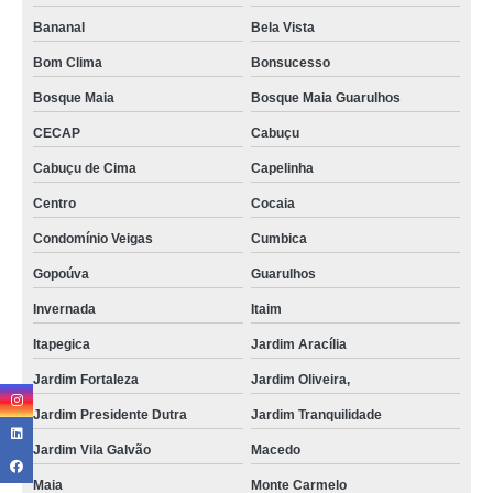
tomografias renal Mooca
Bananal
Bela Vista
tomografia renal preço Vila Augusta
Bom Clima
Bonsucesso
clínica para tomografia do joelho Jardim Fortaleza
Bosque Maia
Bosque Maia Guarulhos
tomografias renal Cidade Líder
CECAP
Cabuçu
Cabuçu de Cima
Capelinha
tomografia tórax com contraste em sp Sadokim
Centro
Cocaia
tomografia bexiga Aeroporto
Condomínio Veigas
Cumbica
tomografia do crânio com contraste Tatuapé
Gopoúva
Guarulhos
clínica para tomografia renal São Mateus
Invernada
Itaim
tomografia bexiga Vila Matilde
Itapegica
Jardim Aracília
tomografias bexiga Vila Barros
Jardim Fortaleza
Jardim Oliveira,
tomografia do tórax preço Cidade Patriarca
Jardim Presidente Dutra
Jardim Tranquilidade
clínica para tomografia dos ossos temporais Parque Boa Esperança
Jardim Vila Galvão
Macedo
tomografia intestinal preço Cidade Tiradentes
Maia
Monte Carmelo