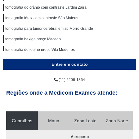
tomografia do crânio com contraste Jardim Zaira
tomografia tórax com contraste São Mateus
tomografia para tumor cerebral em sp Morro Grande
tomografia bexiga preço Macedo
tomografia do joelho preço Vila Medeiros
tomografia para tumor cerebral preço José Bonifácio
Entre em contato
tomografia tórax com contraste preço Aricanduva
(11) 2206-1364
tomografia para tumor cerebral preço Penha de França
tomografia renal Carandiru
Regiões onde a Medicom Exames atende:
tomografias do joelho Vila Augusta
tomografia de fígado Parque São Lucas
Guarulhos
Maua
Zona Leste
Zona Norte
tomografia intestinal Anália Franco
clínica para tomografia do crânio com contraste Vila Maria
Aeroporto