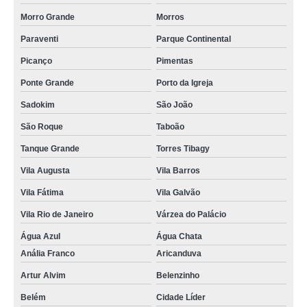
tomografia do joelho Mooca
Morro Grande
Morros
clínica para tomografia cervical Parque São Lucas
Paraventi
Parque Continental
clínica para tomografia intestinal Ponte Grande
Picanço
Pimentas
clínica para tomografia do tórax Aeroporto
Ponte Grande
Porto da Igreja
tomografia para tumor cerebral Casa Verde
Sadokim
São João
tomografia cervical Parque São Domingos
São Roque
Taboão
tomografia para tumor cerebral Cachoeirinha
Tanque Grande
Torres Tibagy
Vila Augusta
Vila Barros
tomografia de crânio infantil em sp Cidade Tiradentes
Vila Fátima
Vila Galvão
tomografias para tumor cerebral Parque Peruche
Vila Rio de Janeiro
Várzea do Palácio
tomografia dos ossos temporais em sp Vila Augusta
Água Azul
Água Chata
clínica para tomografia intestinal Condomínio Veigas
Anália Franco
Aricanduva
tomografia do joelho preço Jardim Olinda Mauá
Artur Alvim
Belenzinho
tomografia do joelho em sp Bosque Maia Guarulhos
Belém
Cidade Líder