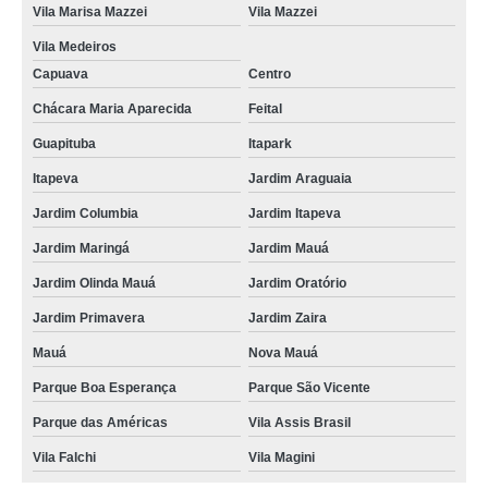
Vila Marisa Mazzei
Vila Mazzei
tomografias para tumor cerebral Vila Gustavo
Vila Medeiros
tomografia do tórax em sp Jardim Oliveira,
Capuava
Centro
tomografia dos ossos temporais preço Vila Medeiros
Chácara Maria Aparecida
Feital
tomografia de crânio infantil Ermelino Matarazzo
Guapituba
Itapark
tomografia do crânio com contraste em sp Água Azul
Itapeva
Jardim Araguaia
Jardim Columbia
Jardim Itapeva
clínica para tomografia bexiga Centro
Jardim Maringá
Jardim Mauá
tomografia intestinal preço Sadokim
Jardim Olinda Mauá
Jardim Oratório
tomografia de crânio infantil em sp Feital
Jardim Primavera
Jardim Zaira
clínica para tomografia do crânio com contraste Sadokim
Mauá
Nova Mauá
clínica para tomografia dos ossos temporais Vila Augusta
Parque Boa Esperança
Parque São Vicente
tomografia do tórax Bananal
Parque das Américas
Vila Assis Brasil
tomografia do tórax em sp Itaquera
Vila Falchi
Vila Magini
clínica para tomografia para tumor cerebral Parada Inglesa