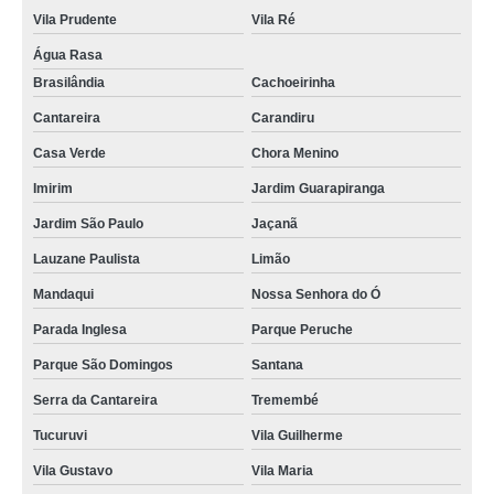
clínica para tomografia renal Parque São Jorge
Vila Prudente
Vila Ré
tomografia renal Bosque Maia Guarulhos
Água Rasa
clínica para tomografia tórax com contraste Ermelino Matarazzo
Brasilândia
Cachoeirinha
tomografia dos ossos temporais Taboão
Cantareira
Carandiru
tomografia de crânio infantil Jardim Fortaleza
Casa Verde
Chora Menino
tomografia tórax com contraste Vila Marisa Mazzei
Imirim
Jardim Guarapiranga
Jardim São Paulo
Jaçanã
tomografia intestinal Condomínio Veigas
Lauzane Paulista
Limão
clínica para tomografia de crânio infantil Cocaia
Mandaqui
Nossa Senhora do Ó
tomografia do crânio com contraste preço Várzea do Palácio
Parada Inglesa
Parque Peruche
tomografia do joelho Jardim Vila Galvão
Parque São Domingos
Santana
clínica para tomografia bexiga Parque das Américas
Serra da Cantareira
Tremembé
tomografia do crânio com contraste preço José Bonifácio
Tucuruvi
Vila Guilherme
tomografia dos ossos temporais preço Vila Barros
Vila Gustavo
Vila Maria
tomografia tórax com contraste em sp Parque Continental