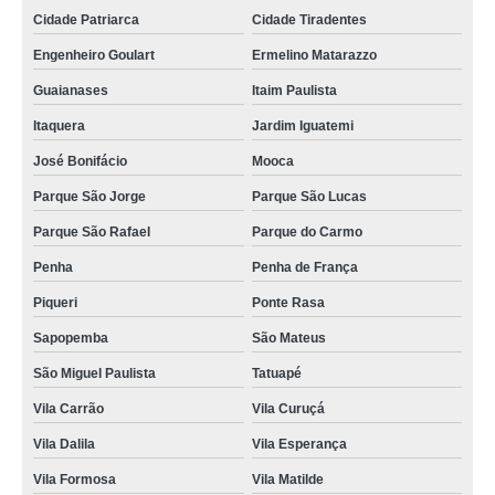
clínica para tomografia de fígado Parque São Lucas
Cidade Patriarca
Cidade Tiradentes
tomografias bexiga Bosque Maia
Engenheiro Goulart
Ermelino Matarazzo
tomografias do joelho Vila Curuçá
Guaianases
Itaim Paulista
tomografia de fígado Jardim Columbia
Itaquera
Jardim Iguatemi
tomografia dos ossos temporais em sp Parada Inglesa
José Bonifácio
Mooca
tomografia intestinal em sp Nova Mauá
Parque São Jorge
Parque São Lucas
tomografia cervical Jardim Iguatemi
Parque São Rafael
Parque do Carmo
Penha
Penha de França
clínica para tomografia do tórax Guarulhos
Piqueri
Ponte Rasa
clínica para tomografia de crânio infantil Artur Alvim
Sapopemba
São Mateus
tomografia bexiga preço Parada Inglesa
São Miguel Paulista
Tatuapé
tomografia renal em sp Carandiru
Vila Carrão
Vila Curuçá
clínica para tomografia para tumor cerebral Monte Carmelo
Vila Dalila
Vila Esperança
tomografia dos ossos temporais São João
Vila Formosa
Vila Matilde