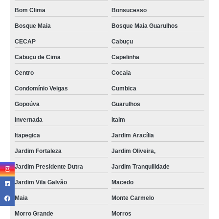
Bom Clima
Bonsucesso
Bosque Maia
Bosque Maia Guarulhos
CECAP
Cabuçu
Cabuçu de Cima
Capelinha
Centro
Cocaia
Condomínio Veigas
Cumbica
Gopoúva
Guarulhos
Invernada
Itaim
Itapegica
Jardim Aracília
Jardim Fortaleza
Jardim Oliveira,
Jardim Presidente Dutra
Jardim Tranquilidade
Jardim Vila Galvão
Macedo
Maia
Monte Carmelo
Morro Grande
Morros