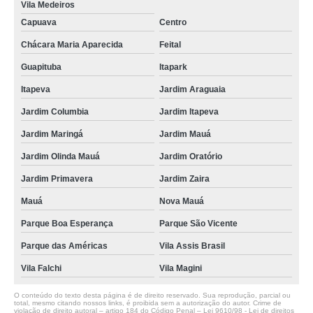
Vila Medeiros
Capuava
Centro
Chácara Maria Aparecida
Feital
Guapituba
Itapark
Itapeva
Jardim Araguaia
Jardim Columbia
Jardim Itapeva
Jardim Maringá
Jardim Mauá
Jardim Olinda Mauá
Jardim Oratório
Jardim Primavera
Jardim Zaira
Mauá
Nova Mauá
Parque Boa Esperança
Parque São Vicente
Parque das Américas
Vila Assis Brasil
Vila Falchi
Vila Magini
O conteúdo do texto desta página é de direito reservado. Sua reprodução, parcial ou
total, mesmo citando nossos links, é proibida sem a autorização do autor. Crime de
violação de direito autoral – artigo 184 do Código Penal –
Lei 9610/98 - Lei de direitos