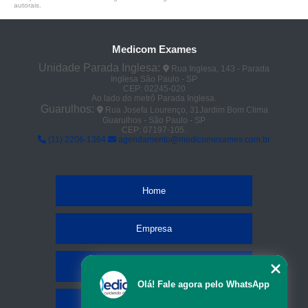
autorais
.
Medicom Exames
Unidade Parada Inglesa:
Rua Inglesa, 143 - Parada
Inglesa São Paulo - SP
CEP: 02245-020
Ao lado do metrô Parada Inglesa.
Guarulhos:
Rua Josefa Lourenço, 31Jardim Bom Clima
Guarulhos - São Paulo - SP
CEP: 07197-105.
(11) 2206-1364
agendamento@medicomexames.com.br
Home
Empresa
Missão
Olá! Fale agora pelo WhatsApp
Serviços