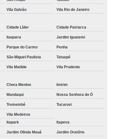
Vila Galvão
Vila Rio de Janeiro
nância Magnética de Joelho
onância Magnética de Pelve
Cidade Líder
Cidade Patriarca
mografia de Articulações
Itaquera
Jardim Iguatemi
mografia do Abdome Total
Parque do Carmo
Penha
 Tomografia do Tórax
São Miguel Paulista
Tatuapé
nância Magnética de Mama
Vila Matilde
Vila Prudente
o
Exame de Imagem Tomografia Pélvica
lvica
Ressonância Magnética Cardíaca
Chora Menino
Imirim
Ressonância Magnética da Prostata
Mandaqui
Nossa Senhora do Ó
Tremembé
Tucuruvi
r
Ressonância Magnética de Campo Aberto
Vila Medeiros
Ressonância Magnética do Crânio
Itapark
Itapeva
Ressonância Magnética do Quadril Esquerdo
Jardim Olinda Mauá
Jardim Oratório
ta
Ressonância Magnética na Coluna