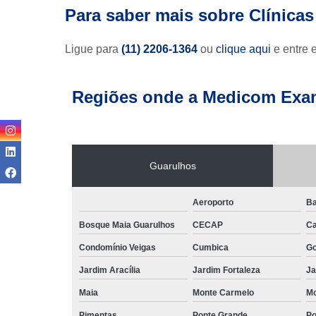
Para saber mais sobre Clínicas
Ligue para
(11) 2206-1364
ou
clique aqui
e entre 
Regiões onde a Medicom Exa
Guarulhos
Aeroporto
Ba
Bosque Maia Guarulhos
CECAP
C
Condomínio Veigas
Cumbica
G
Jardim Aracília
Jardim Fortaleza
Ja
Maia
Monte Carmelo
Mo
Pimentas
Ponte Grande
Po