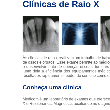
imagem
Clínicas de Raio X
Exames de
ressonância
Exames de
ressonância
magnética
Exames de
tomografia
Exames de
tomografia
Às clínicas de raio x realizam um trabalho de bai
computadoriza
de ossos e órgãos. Esse exame permite ao médico a
o desenvolvimento de doenças ósseas, tumores o
Radioterapia
junto dela a eficiência dos equipamentos médic
resultados rapidamente, podendo ser feito como ex
Ressonância
Tomografia
Conheça uma clínica
computadoriza
Tomografias
Medicom é um laboratório de exames que oferece
X e Ressonância Magnética, auxiliando no diagnó