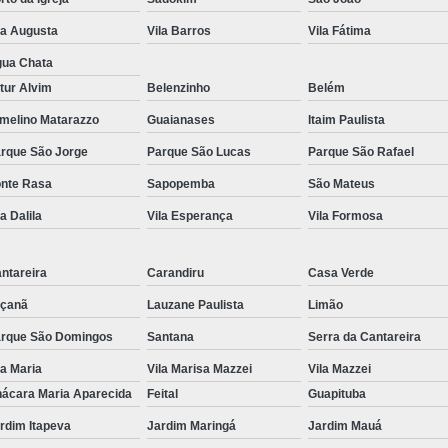
la Augusta
Vila Barros
Vila Fátima
Exame de Imagem de Resso
ua Chata
Exame de Imagem de Ress
tur Alvim
Belenzinho
Belém
Exame de Imagem de To
melino Matarazzo
Guaianases
Itaim Paulista
Exame de Imagem de To
rque São Jorge
Parque São Lucas
Parque São Rafael
Exame de Imagem de
nte Rasa
Sapopemba
São Mateus
Exame de Imagem Resso
la Dalila
Vila Esperança
Vila Formosa
Exame de Imagem Tomografia do Crâni
Ressonância Magnética Abdominal e Pé
ntareira
Carandiru
Casa Verde
Ressonância Magnética Cerebral
çanã
Lauzane Paulista
Limão
rque São Domingos
Santana
Serra da Cantareira
Ressonância Magnética de Abdome Superio
la Maria
Vila Marisa Mazzei
Vila Mazzei
Ressonância Magnética do Coração
ácara Maria Aparecida
Feital
Guapituba
Ressonância Magnética do Joelho Direito
rdim Itapeva
Jardim Maringá
Jardim Mauá
Ressonância Magnética Intervencionis