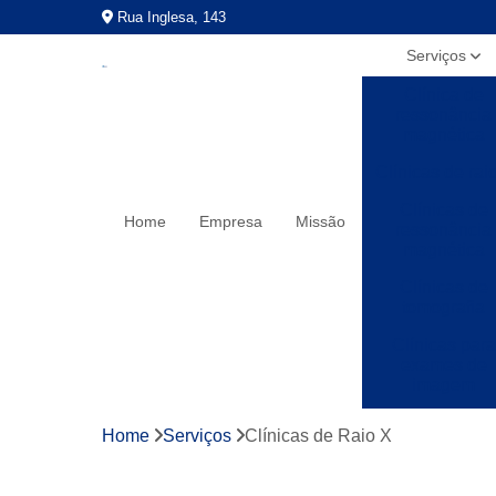
Rua Inglesa, 143
Serviços
Clínica de
ressonância
magnética
Clínicas de rai
Clínicas de
Home
Empresa
Missão
ressonância
magnética
Clínicas de
tomografia
Clínicas para
exames de
imagem
Exames a preç
Home
Serviços
Clínicas de Raio X
populares
Exames de