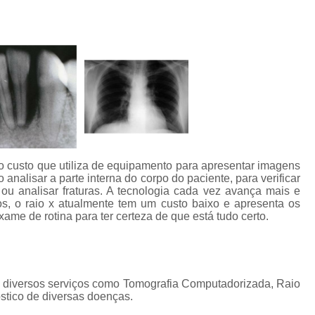
Clínica de Ressonânc
Clínica de Ressonânci
Clínica de Ressonância Magnética em Sp
Ressonância Magnética
Res
Clínica de Tomografia de Coluna L
Clínica para Fazer Tomografia
Clíni
Clínica para Fazer Tomografia do Abdome 
xo custo que utiliza de equipamento para apresentar imagens
da
Clínica para Tomografia 
nalisar a parte interna do corpo do paciente, para verificar
u analisar fraturas. A tecnologia cada vez avança mais e
s
Clínica para Tomografia de Abdome Total
os, o raio x atualmente tem um custo baixo e apresenta os
ame de rotina para ter certeza de que está tudo certo.
s
Clínica para Tomografia de Coluna
Tomografia Abdominal com Contra
da
Clínica de Exames por Imagem
Clí
 diversos serviços como Tomografia Computadorizada, Raio
Clínica para Exames 
stico de diversas doenças.