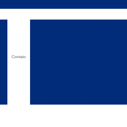
Clínica de Ressonânc
Clínica de Ressonância Ma
Clínica de Ressonância M
o x
Clínica de Ressonanc
Contato
Clínica de Ressonância Magnética do Encéf
Clínica de Ressonância Magnética Lombar
Clínica de Ressonância Magnética para Cox
Clínica Que Faz Ressonância Magnéti
Clínica de Raio X
Clínica de Raio X
os
Laboratórios de Raio X
Clínica de Ress
Clínica de Ressonânc