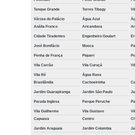
Tanque Grande
Torres Tibagy
Vi
Várzea do Palácio
Água Azul
Ág
Anália Franco
Aricanduva
Ar
Cidade Tiradentes
Engenheiro Goulart
Er
José Bonifácio
Mooca
Pa
Penha de França
Piqueri
Po
Vila Carrão
Vila Curuçá
Vi
Vila Ré
Água Rasa
Brasilândia
Cachoeirinha
Ca
Jardim Guarapiranga
Jardim São Paulo
Ja
Parada Inglesa
Parque Peruche
Pa
Vila Guilherme
Vila Gustavo
Vi
Capuava
Centro
Ch
Jardim Araguaia
Jardim Columbia
Ja