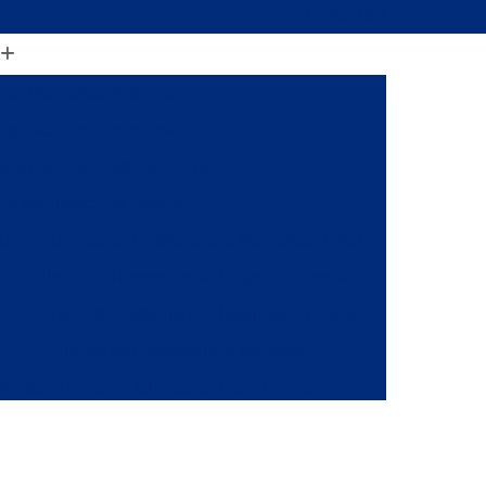
(11) 2206-1364
ia Magnética Articular
gnética com Anestesia Geral
agnética da Base do Crânio
ia Magnética de Joelho
alo
Clínica de Ressonância Magnética Fetal
Clínica de Ressonância Magnética óssea
a
Clínica de Ressonância Magnética Torácica
ca
Clínicas de Ressonância Magnética
 em São Paulo
Clínica de Raio X em Sp
onância
Clínica de Ressonância Magnética
ia Magnética da Coluna