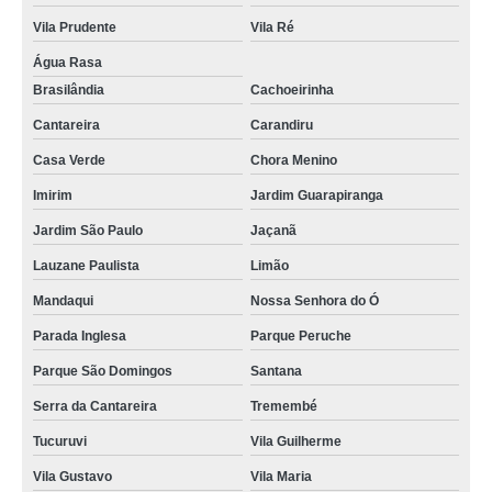
clínica para tomografia de articulações Cidade Patriarca
Vila Prudente
Vila Ré
clínica para angiotomografia preço Bom Clima
Água Rasa
Brasilândia
Cachoeirinha
clínica para fazer tomografia do abdome superior preço Paraventi
Cantareira
Carandiru
clínica para tomografia de articulações Vila Medeiros
Casa Verde
Chora Menino
clínica para fazer tomografia em Sp Parque Peruche
Imirim
Jardim Guarapiranga
clínica para fazer tomografia do abdome superior Vila Barros
Jardim São Paulo
Jaçanã
clínica de tomografia de coluna lombar preço Invernada
Lauzane Paulista
Limão
clínica para realizar tomografia Santana
Mandaqui
Nossa Senhora do Ó
clínica para realizar tomografia em Sp Cidade Patriarca
Parada Inglesa
Parque Peruche
clínica para tomografia de articulações em Sp Parque do Carmo
Parque São Domingos
Santana
clínicas particular para fazer tomografia Vila Curuçá
Serra da Cantareira
Tremembé
clínica para tomografia abdome total com contraste Jaçanã
Tucuruvi
Vila Guilherme
tomografia abdominal com contraste preço Jardim Oratório
Vila Gustavo
Vila Maria