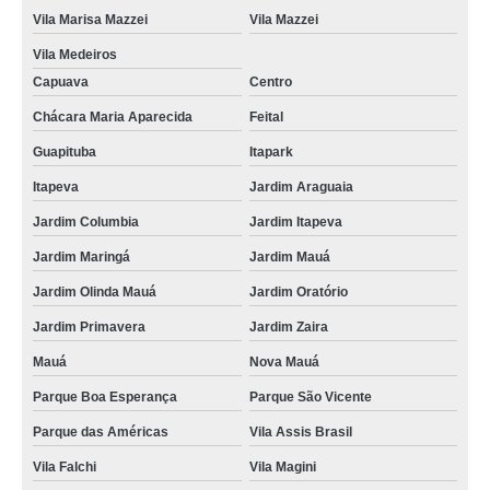
tomografia abdominal com contraste preço Cachoeirinha
Vila Marisa Mazzei
Vila Mazzei
clínica para tomografia de coluna preço Jardim Itapeva
Vila Medeiros
Capuava
Centro
clínica para fazer tomografia preço Parque São Lucas
Chácara Maria Aparecida
Feital
clínica para tomografia de abdome total em Sp Vila Guilherme
Guapituba
Itapark
clínica para fazer tomografia barata Itapark
Itapeva
Jardim Araguaia
clínica particular para fazer tomografia barata Vila Augusta
Jardim Columbia
Jardim Itapeva
clínica para realizar tomografia preço Invernada
Jardim Maringá
Jardim Mauá
clínica para angiotomografia barata Itaim Paulista
Jardim Olinda Mauá
Jardim Oratório
clínicas para fazer tomografia computadorizada Nossa Senhora do Ó
Jardim Primavera
Jardim Zaira
tomografia abdominal com contraste em Sp Morro Grande
Mauá
Nova Mauá
clínica para tomografia de abdome total preço Vila Barros
Parque Boa Esperança
Parque São Vicente
clínica para tomografia abdome total com contraste barata Vila Mazzei
Parque das Américas
Vila Assis Brasil
clínica para tomografia de abdome total Itapark
Vila Falchi
Vila Magini