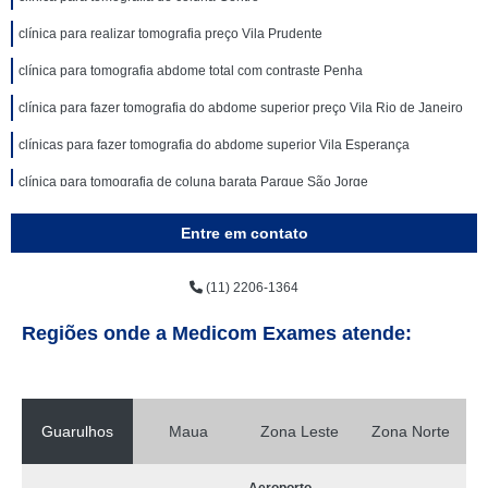
clínica para realizar tomografia preço Vila Prudente
clínica para tomografia abdome total com contraste Penha
clínica para fazer tomografia do abdome superior preço Vila Rio de Janeiro
clínicas para fazer tomografia do abdome superior Vila Esperança
clínica para tomografia de coluna barata Parque São Jorge
clínica para tomografia de coluna José Bonifácio
Entre em contato
clínica para fazer tomografia computadorizada Picanço
(11) 2206-1364
clínica para tomografia de abdome total preço Jardim Presidente Dutra
clínica de tomografia de coluna lombar Vila Barros
Regiões onde a Medicom Exames atende:
clínicas particular para fazer tomografia Invernada
clínica para tomografia de articulações barata Bonsucesso
Guarulhos
Maua
Zona Leste
Zona Norte
clínica para angiotomografia Jardim Fortaleza
clínica para tomografia de coluna em Sp Itapeva