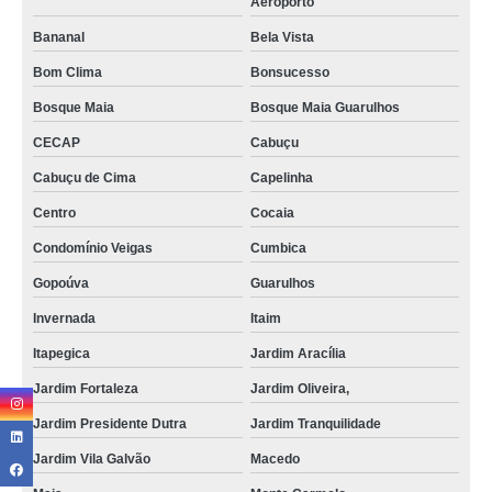
Aeroporto
Bananal
Bela Vista
Bom Clima
Bonsucesso
Bosque Maia
Bosque Maia Guarulhos
CECAP
Cabuçu
Cabuçu de Cima
Capelinha
Centro
Cocaia
Condomínio Veigas
Cumbica
Gopoúva
Guarulhos
Invernada
Itaim
Itapegica
Jardim Aracília
Jardim Fortaleza
Jardim Oliveira,
Jardim Presidente Dutra
Jardim Tranquilidade
Jardim Vila Galvão
Macedo