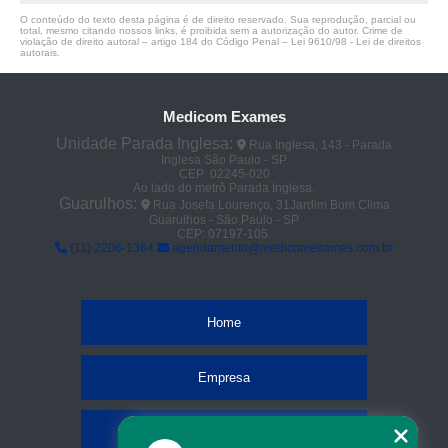
O conteúdo do texto desta página é de direito reservado. Sua reprodução, parcial ou
total, mesmo citando nossos links, é proibida sem a autorização do autor. Crime de
violação de direito autoral – artigo 184 do Código Penal –
Lei 9610/98 - Lei de direitos
autorais
.
Medicom Exames
Unidade Parada Inglesa:
Rua Inglesa, 143 - Parada
Inglesa São Paulo - SP
CEP: 02245-020
Ao lado do metrô Parada Inglesa.
Guarulhos:
Rua Josefa Lourenço, 31Jardim Bom Clima
Guarulhos - São Paulo - SP
CEP: 07197-105.
(11) 2206-1364
agendamento@medicomexames.com.br
Home
Empresa
Missão