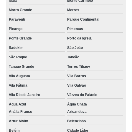
Maia
Monte Carmelo
Morro Grande
Morros
Paraventi
Parque Continental
Picanço
Pimentas
Ponte Grande
Porto da Igreja
Sadokim
São João
São Roque
Taboão
Tanque Grande
Torres Tibagy
Vila Augusta
Vila Barros
Vila Fátima
Vila Galvão
Vila Rio de Janeiro
Várzea do Palácio
Água Azul
Água Chata
Anália Franco
Aricanduva
Artur Alvim
Belenzinho
Belém
Cidade Líder