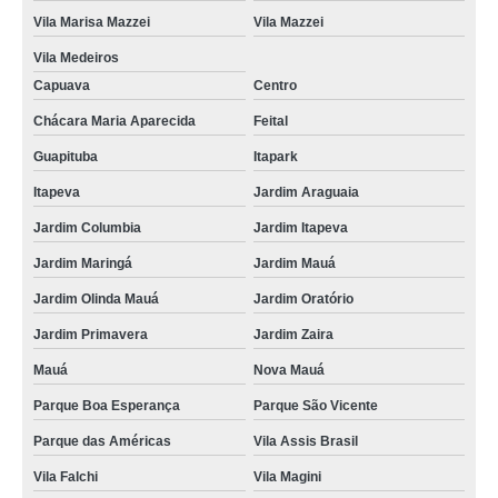
Vila Marisa Mazzei
Vila Mazzei
Vila Medeiros
Capuava
Centro
Chácara Maria Aparecida
Feital
Guapituba
Itapark
Itapeva
Jardim Araguaia
Jardim Columbia
Jardim Itapeva
Jardim Maringá
Jardim Mauá
Jardim Olinda Mauá
Jardim Oratório
Jardim Primavera
Jardim Zaira
Mauá
Nova Mauá
Parque Boa Esperança
Parque São Vicente
Parque das Américas
Vila Assis Brasil
Vila Falchi
Vila Magini