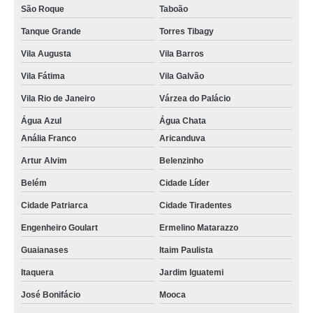
clínica de raio x em sp Vila Medeiros
São Roque
Taboão
clínica de raio x em são paulo sp Morros
Tanque Grande
Torres Tibagy
Vila Augusta
Vila Barros
Vila Fátima
Vila Galvão
Vila Rio de Janeiro
Várzea do Palácio
Água Azul
Água Chata
Anália Franco
Aricanduva
Artur Alvim
Belenzinho
Belém
Cidade Líder
Cidade Patriarca
Cidade Tiradentes
Engenheiro Goulart
Ermelino Matarazzo
Guaianases
Itaim Paulista
Itaquera
Jardim Iguatemi
José Bonifácio
Mooca