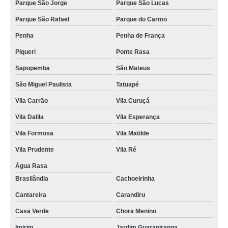
Parque São Jorge
Parque São Lucas
Parque São Rafael
Parque do Carmo
Penha
Penha de França
Piqueri
Ponte Rasa
Sapopemba
São Mateus
São Miguel Paulista
Tatuapé
Vila Carrão
Vila Curuçá
Vila Dalila
Vila Esperança
Vila Formosa
Vila Matilde
Vila Prudente
Vila Ré
Água Rasa
Brasilândia
Cachoeirinha
Cantareira
Carandiru
Casa Verde
Chora Menino
Imirim
Jardim Guarapiranga