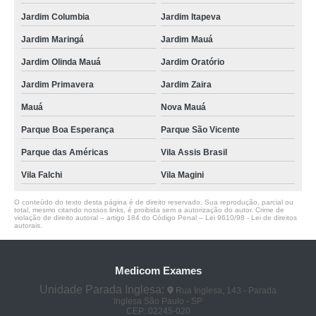
Jardim Columbia
Jardim Itapeva
Jardim Maringá
Jardim Mauá
Jardim Olinda Mauá
Jardim Oratório
Jardim Primavera
Jardim Zaira
Mauá
Nova Mauá
Parque Boa Esperança
Parque São Vicente
Parque das Américas
Vila Assis Brasil
Vila Falchi
Vila Magini
O conteúdo do texto desta página é de direito reservado. Sua reprodução, parcial ou
total, mesmo citando nossos links, é proibida sem a autorização do autor. Crime de
violação de direito autoral – artigo 184 do Código Penal –
Lei 9610/98 - Lei de direitos
autorais
.
Medicom Exames
Unidade Parada Inglesa:
Rua Inglesa, 143 - Parada
Inglesa São Paulo - SP
CEP: 02245-020