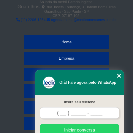
Ao lado do metrô Parada Inglesa.
Guarulhos:
Rua Josefa Lourenço, 31Jardim Bom Clima
Guarulhos - São Paulo - SP
CEP: 07197-105.
(11) 2206-1364
agendamento@medicomexames.com.br
Home
Empresa
Missão
Olá! Fale agora pelo WhatsApp
Serviços
Insira seu telefone
Contato
Mapa do site
Iniciar conversa