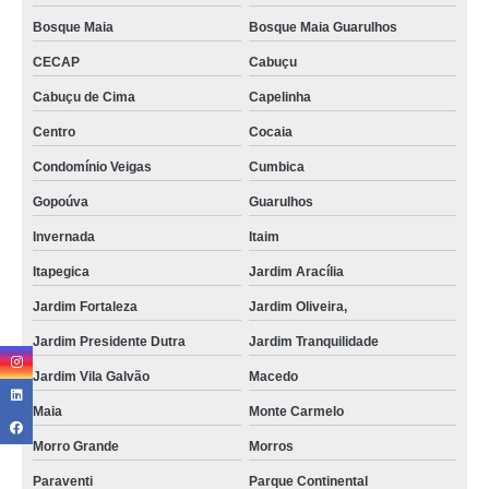
Bosque Maia
Bosque Maia Guarulhos
CECAP
Cabuçu
Cabuçu de Cima
Capelinha
Centro
Cocaia
Condomínio Veigas
Cumbica
Gopoúva
Guarulhos
Invernada
Itaim
Itapegica
Jardim Aracília
Jardim Fortaleza
Jardim Oliveira,
Jardim Presidente Dutra
Jardim Tranquilidade
Jardim Vila Galvão
Macedo
Maia
Monte Carmelo
Morro Grande
Morros
Paraventi
Parque Continental