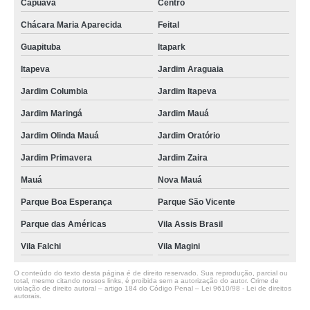
Capuava
Centro
Chácara Maria Aparecida
Feital
Guapituba
Itapark
Itapeva
Jardim Araguaia
Jardim Columbia
Jardim Itapeva
Jardim Maringá
Jardim Mauá
Jardim Olinda Mauá
Jardim Oratório
Jardim Primavera
Jardim Zaira
Mauá
Nova Mauá
Parque Boa Esperança
Parque São Vicente
Parque das Américas
Vila Assis Brasil
Vila Falchi
Vila Magini
O conteúdo do texto desta página é de direito reservado. Sua reprodução, parcial ou
total, mesmo citando nossos links, é proibida sem a autorização do autor. Crime de
violação de direito autoral – artigo 184 do Código Penal –
Lei 9610/98 - Lei de direitos
autorais
.