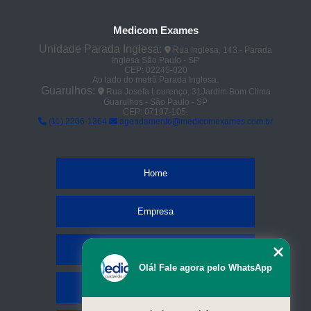
Medicom Exames
Unidade Parada Inglesa:
Rua Inglesa, 143 - Parada
Inglesa São Paulo - SP
CEP: 02245-020
Ao lado do metrô Parada Inglesa.
Guarulhos:
Rua Josefa Lourenço, 31Jardim Bom Clima
Guarulhos - São Paulo - SP
CEP: 07197-105.
(11) 2206-1364
agendamento@medicomexames.com.br
Home
Empresa
Missão
Olá! Fale agora pelo WhatsApp
Serviços