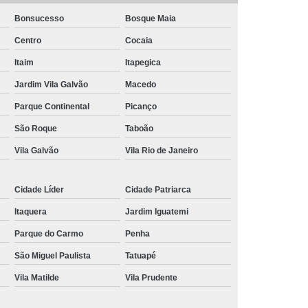
Bonsucesso
Bosque Maia
nância Magnética de Joelho
Centro
Cocaia
onância Magnética de Pelve
Itaim
Itapegica
mografia de Articulações
Jardim Vila Galvão
Macedo
mografia do Abdome Total
Parque Continental
Picanço
 Tomografia do Tórax
São Roque
Taboão
nância Magnética de Mama
Vila Galvão
Vila Rio de Janeiro
o
Exame de Imagem Tomografia Pélvica
lvica
Ressonância Magnética Cardíaca
Cidade Líder
Cidade Patriarca
Ressonância Magnética da Prostata
Itaquera
Jardim Iguatemi
r
Ressonância Magnética de Campo Aberto
Parque do Carmo
Penha
São Miguel Paulista
Tatuapé
Ressonância Magnética do Crânio
Vila Matilde
Vila Prudente
Ressonância Magnética do Quadril Esquerdo
ta
Ressonância Magnética na Coluna