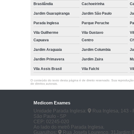
Brasilândia
Cachoeirinha
Ca
Jardim Guarapiranga
Jardim São Paulo
Ja
Parada Inglesa
Parque Peruche
Pa
Vila Guilherme
Vila Gustavo
Vi
Capuava
Centro
Ch
Jardim Araguaia
Jardim Columbia
Ja
Jardim Primavera
Jardim Zaira
M
Vila Assis Brasil
Vila Falchi
Vi
O conteúdo do texto desta página é de direito reservado. Sua reprodução, 
de direitos autorais
.
Medicom Exames
Unidade Parada Inglesa:
Rua Inglesa, 143 - 
São Paulo - SP
CEP: 02245-020
Ao lado do metrô Parada Inglesa.
Guarulhos:
Rua Josefa Lourenço, 31Jardim 