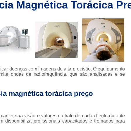
cia Magnética Torácica Pr
Clínica de Ressonânc
Clínica de Ressonânci
Clínica de Ressonância Magnética em Sp
Ressonância Magnética
Res
Clínica de Tomografia de Coluna L
Clínica para Fazer Tomografia
Clíni
Clínica para Fazer Tomografia do Abdome 
ticar doenças com imagens de alta precisão. O equipamento
da
Clínica para Tomografia 
mite ondas de radiofrequência, que são analisadas e se
s
Clínica para Tomografia de Abdome Total
ia magnética torácica preço
s
Clínica para Tomografia de Coluna
Tomografia Abdominal com Contra
da
Clínica de Exames por Imagem
Clí
anter sua visão e valores no trato de cada cliente durante
isponibiliza profissionais capacitados e treinados para
Clínica para Exames 