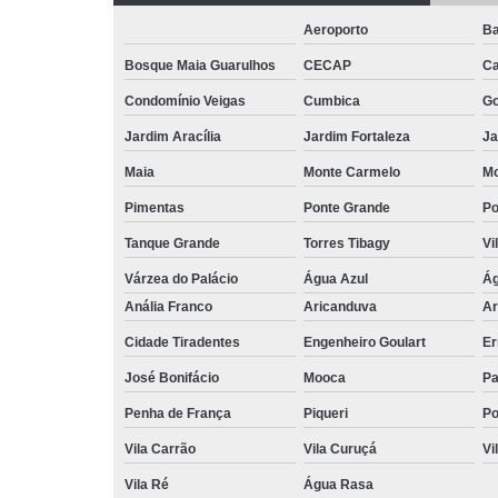
Aeroporto
Ba
Bosque Maia Guarulhos
CECAP
C
Condomínio Veigas
Cumbica
G
Jardim Aracília
Jardim Fortaleza
Ja
Maia
Monte Carmelo
Mo
Pimentas
Ponte Grande
Po
Tanque Grande
Torres Tibagy
Vi
Várzea do Palácio
Água Azul
Ág
Anália Franco
Aricanduva
Ar
Cidade Tiradentes
Engenheiro Goulart
Er
José Bonifácio
Mooca
Pa
Penha de França
Piqueri
Po
Vila Carrão
Vila Curuçá
Vi
Vila Ré
Água Rasa