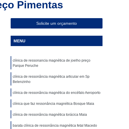
eço Pimentas
ia Magnética de Abdômen
a Magnética em São Paulo
Especialista em Ressonância Magnética
Solicite um orçamento
sonância Magnética Contrastada
MENU
ombar
Clínica para Angiotomografia
ca para Fazer Tomografia Computadorizada
clínica de ressonancia magnética de joelho preço
Superior
Clínica para Realizar Tomografia
Parque Peruche
Abdome Total com Contraste
clínica de ressonância magnética articular em Sp
Clínica para Tomografia de Articulações
Belenzinho
Clínica Particular para Fazer Tomografia
clínica de ressonância magnética do encéfalo Aeroporto
ste
Clínica de Exames de Imagem
clínica que faz ressonância magnética Bosque Maia
nica para Exame de Tomografia do Tórax
clínica de ressonância magnética torácica Maia
de Tomografia Abdominal
barata clínica de ressonância magnética fetal Macedo