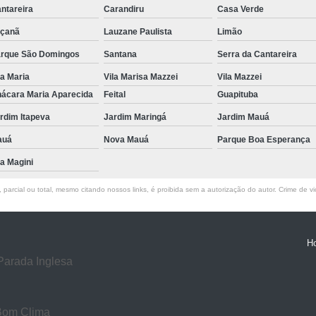
ntareira
Carandiru
Casa Verde
Exame de Ressonância Magnética
Exa
çanã
Lauzane Paulista
Limão
Exame de Ressonância Magnética em Sp
rque São Domingos
Santana
Serra da Cantareira
Tomografia Cervical
Tomografia de 
la Maria
Vila Marisa Mazzei
Vila Mazzei
Tomografia do Crânio com Contraste
T
ácara Maria Aparecida
Feital
Guapituba
Tomografia dos Ossos Temporais
Tomografi
rdim Itapeva
Jardim Maringá
Jardim Mauá
Tomografia Renal
Tomo
auá
Nova Mauá
Parque Boa Esperança
la Magini
Exame de Tomogra
Exame de Tomografia Computadorizad
parcial ou total, mesmo citando nossos links, é proibida sem a autorização do autor. Crime de vi
Tomografia Computadoriza
Clínica para Procedimento de Betaterap
H
Clínica para Radioterapia
Clí
Parada Inglesa
Laboratório de Radiocirurgia
Labo
Laboratório de Radiocirurgia Megavoltage
Bom Clima