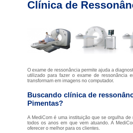
imagem
Clínica de Ressonân
Exames de
ressonância
Exames de
ressonância
magnética
Exames de
tomografia
Exames de
tomografia
O exame de ressonância permite ajuda a diagnos
computadoriza
utilizado para fazer o exame de ressonância e
transformam em imagens no computador.
Radioterapia
Buscando clínica de ressonânc
Ressonância
Pimentas?
Tomografia
computadoriza
A MediCom é uma instituição que se orgulha de m
Tomografias
todos os anos em que vem atuando. A MediCom d
oferecer o melhor para os clientes.