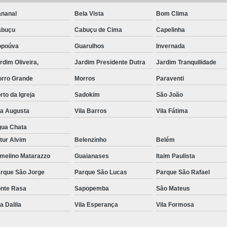
nanal
Bela Vista
Bom Clima
Exame de Imagem de Resso
abuçu
Cabuçu de Cima
Capelinha
Exame de Imagem de Ress
opoúva
Guarulhos
Invernada
Exame de Imagem de To
rdim Oliveira,
Jardim Presidente Dutra
Jardim Tranquilidade
Exame de Imagem de To
rro Grande
Morros
Paraventi
Exame de Imagem de
rto da Igreja
Sadokim
São João
Exame de Imagem Resso
la Augusta
Vila Barros
Vila Fátima
Exame de Imagem Tomografia do Crâni
ua Chata
Ressonância Magnética Abdominal e Pé
tur Alvim
Belenzinho
Belém
Ressonância Magnética Cerebral
melino Matarazzo
Guaianases
Itaim Paulista
Ressonância Magnética de Abdome Superio
rque São Jorge
Parque São Lucas
Parque São Rafael
nte Rasa
Sapopemba
São Mateus
Ressonância Magnética do Coração
la Dalila
Vila Esperança
Vila Formosa
Ressonância Magnética do Joelho Direito
Ressonância Magnética Intervencionis