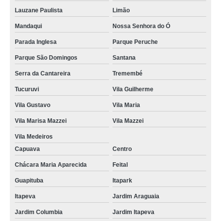
Lauzane Paulista
Limão
Mandaqui
Nossa Senhora do Ó
Parada Inglesa
Parque Peruche
Parque São Domingos
Santana
Serra da Cantareira
Tremembé
Tucuruvi
Vila Guilherme
Vila Gustavo
Vila Maria
Vila Marisa Mazzei
Vila Mazzei
Vila Medeiros
Capuava
Centro
Chácara Maria Aparecida
Feital
Guapituba
Itapark
Itapeva
Jardim Araguaia
Jardim Columbia
Jardim Itapeva