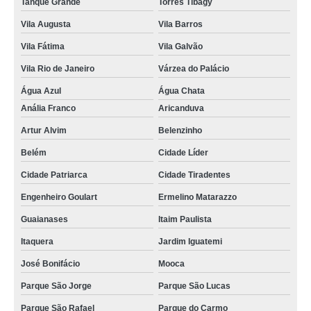
Tanque Grande
Torres Tibagy
Vila Augusta
Vila Barros
Vila Fátima
Vila Galvão
Vila Rio de Janeiro
Várzea do Palácio
Água Azul
Água Chata
Anália Franco
Aricanduva
Artur Alvim
Belenzinho
Belém
Cidade Líder
Cidade Patriarca
Cidade Tiradentes
Engenheiro Goulart
Ermelino Matarazzo
Guaianases
Itaim Paulista
Itaquera
Jardim Iguatemi
José Bonifácio
Mooca
Parque São Jorge
Parque São Lucas
Parque São Rafael
Parque do Carmo