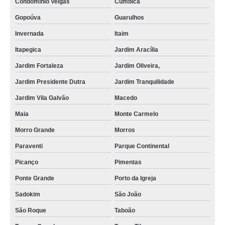
Condomínio Veigas
Cumbica
Gopoúva
Guarulhos
Invernada
Itaim
Itapegica
Jardim Aracília
Jardim Fortaleza
Jardim Oliveira,
Jardim Presidente Dutra
Jardim Tranquilidade
Jardim Vila Galvão
Macedo
Maia
Monte Carmelo
Morro Grande
Morros
Paraventi
Parque Continental
Picanço
Pimentas
Ponte Grande
Porto da Igreja
Sadokim
São João
São Roque
Taboão