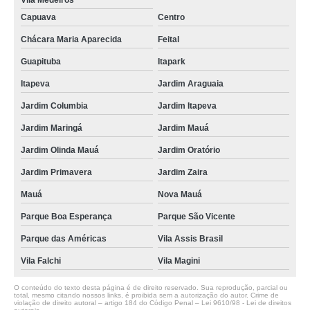
Vila Medeiros
Capuava
Centro
Chácara Maria Aparecida
Feital
Guapituba
Itapark
Itapeva
Jardim Araguaia
Jardim Columbia
Jardim Itapeva
Jardim Maringá
Jardim Mauá
Jardim Olinda Mauá
Jardim Oratório
Jardim Primavera
Jardim Zaira
Mauá
Nova Mauá
Parque Boa Esperança
Parque São Vicente
Parque das Américas
Vila Assis Brasil
Vila Falchi
Vila Magini
O conteúdo do texto desta página é de direito reservado. Sua reprodução, parcial ou
total, mesmo citando nossos links, é proibida sem a autorização do autor. Crime de
violação de direito autoral – artigo 184 do Código Penal –
Lei 9610/98 - Lei de direitos