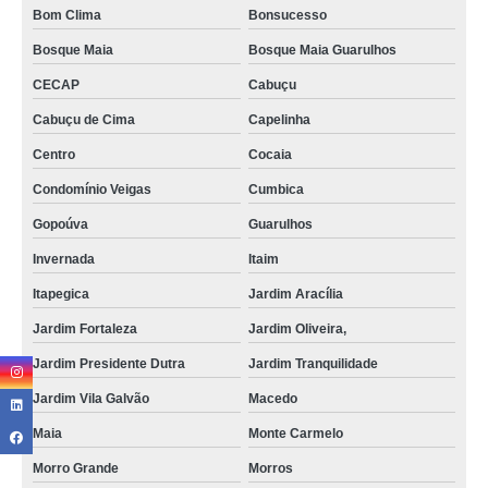
Bom Clima
Bonsucesso
Bosque Maia
Bosque Maia Guarulhos
CECAP
Cabuçu
Cabuçu de Cima
Capelinha
Centro
Cocaia
Condomínio Veigas
Cumbica
Gopoúva
Guarulhos
Invernada
Itaim
Itapegica
Jardim Aracília
Jardim Fortaleza
Jardim Oliveira,
Jardim Presidente Dutra
Jardim Tranquilidade
Jardim Vila Galvão
Macedo
Maia
Monte Carmelo
Morro Grande
Morros