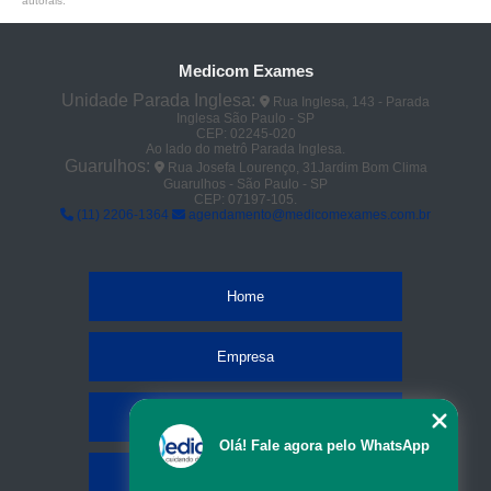
autorais
.
Medicom Exames
Unidade Parada Inglesa:
Rua Inglesa, 143 - Parada
Inglesa São Paulo - SP
CEP: 02245-020
Ao lado do metrô Parada Inglesa.
Guarulhos:
Rua Josefa Lourenço, 31Jardim Bom Clima
Guarulhos - São Paulo - SP
CEP: 07197-105.
(11) 2206-1364
agendamento@medicomexames.com.br
Home
Empresa
Missão
Olá! Fale agora pelo WhatsApp
Serviços