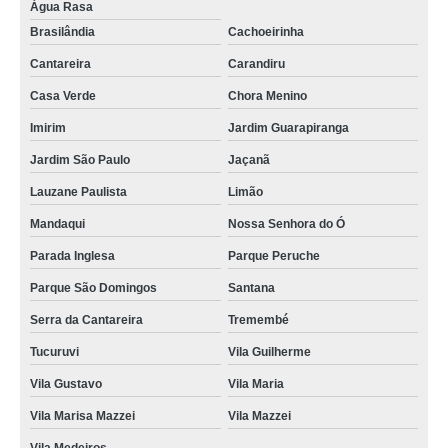
Água Rasa
Brasilândia
Cachoeirinha
Cantareira
Carandiru
Casa Verde
Chora Menino
Imirim
Jardim Guarapiranga
Jardim São Paulo
Jaçanã
Lauzane Paulista
Limão
Mandaqui
Nossa Senhora do Ó
Parada Inglesa
Parque Peruche
Parque São Domingos
Santana
Serra da Cantareira
Tremembé
Tucuruvi
Vila Guilherme
Vila Gustavo
Vila Maria
Vila Marisa Mazzei
Vila Mazzei