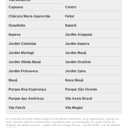
Vila Medeiros
Capuava
Centro
Chácara Maria Aparecida
Feital
Guapituba
Itapark
Itapeva
Jardim Araguaia
Jardim Columbia
Jardim Itapeva
Jardim Maringá
Jardim Mauá
Jardim Olinda Mauá
Jardim Oratório
Jardim Primavera
Jardim Zaira
Mauá
Nova Mauá
Parque Boa Esperança
Parque São Vicente
Parque das Américas
Vila Assis Brasil
Vila Falchi
Vila Magini
O conteúdo do texto desta página é de direito reservado. Sua reprodução, parcial ou
total, mesmo citando nossos links, é proibida sem a autorização do autor. Crime de
violação de direito autoral – artigo 184 do Código Penal –
Lei 9610/98 - Lei de direitos