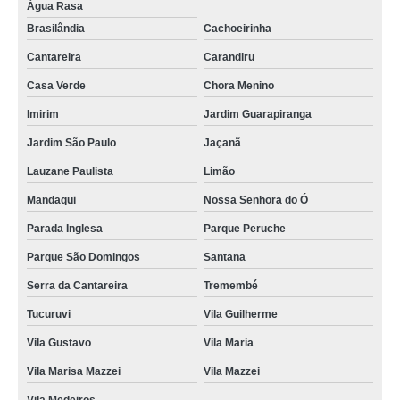
Água Rasa
Brasilândia
Cachoeirinha
Cantareira
Carandiru
Casa Verde
Chora Menino
Imirim
Jardim Guarapiranga
Jardim São Paulo
Jaçanã
Lauzane Paulista
Limão
Mandaqui
Nossa Senhora do Ó
Parada Inglesa
Parque Peruche
Parque São Domingos
Santana
Serra da Cantareira
Tremembé
Tucuruvi
Vila Guilherme
Vila Gustavo
Vila Maria
Vila Marisa Mazzei
Vila Mazzei