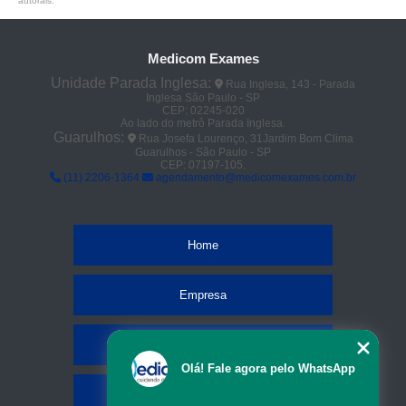
autorais
.
Medicom Exames
Unidade Parada Inglesa:
Rua Inglesa, 143 - Parada
Inglesa São Paulo - SP
CEP: 02245-020
Ao lado do metrô Parada Inglesa.
Guarulhos:
Rua Josefa Lourenço, 31Jardim Bom Clima
Guarulhos - São Paulo - SP
CEP: 07197-105.
(11) 2206-1364
agendamento@medicomexames.com.br
Home
Empresa
Missão
Olá! Fale agora pelo WhatsApp
Serviços