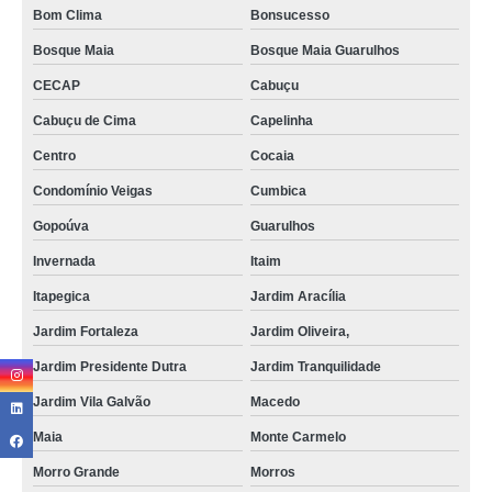
Bom Clima
Bonsucesso
Bosque Maia
Bosque Maia Guarulhos
CECAP
Cabuçu
Cabuçu de Cima
Capelinha
Centro
Cocaia
Condomínio Veigas
Cumbica
Gopoúva
Guarulhos
Invernada
Itaim
Itapegica
Jardim Aracília
Jardim Fortaleza
Jardim Oliveira,
Jardim Presidente Dutra
Jardim Tranquilidade
Jardim Vila Galvão
Macedo
Maia
Monte Carmelo
Morro Grande
Morros