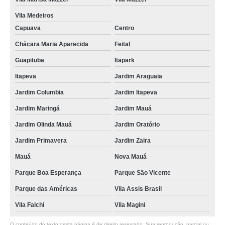
Vila Medeiros
Capuava
Centro
Chácara Maria Aparecida
Feital
Guapituba
Itapark
Itapeva
Jardim Araguaia
Jardim Columbia
Jardim Itapeva
Jardim Maringá
Jardim Mauá
Jardim Olinda Mauá
Jardim Oratório
Jardim Primavera
Jardim Zaira
Mauá
Nova Mauá
Parque Boa Esperança
Parque São Vicente
Parque das Américas
Vila Assis Brasil
Vila Falchi
Vila Magini
O conteúdo do texto desta página é de direito reservado. Sua reprodução, parcial ou