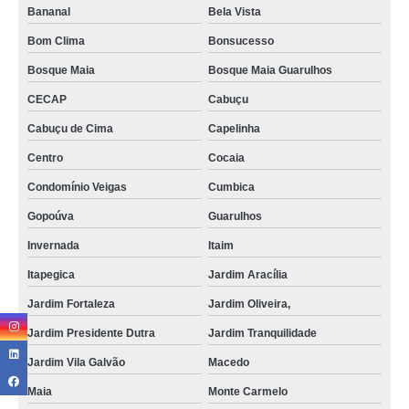
Bananal
Bela Vista
Bom Clima
Bonsucesso
Bosque Maia
Bosque Maia Guarulhos
CECAP
Cabuçu
Cabuçu de Cima
Capelinha
Centro
Cocaia
Condomínio Veigas
Cumbica
Gopoúva
Guarulhos
Invernada
Itaim
Itapegica
Jardim Aracília
Jardim Fortaleza
Jardim Oliveira,
Jardim Presidente Dutra
Jardim Tranquilidade
Jardim Vila Galvão
Macedo
Maia
Monte Carmelo