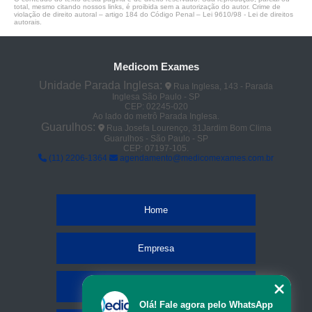
total, mesmo citando nossos links, é proibida sem a autorização do autor. Crime de
violação de direito autoral – artigo 184 do Código Penal –
Lei 9610/98 - Lei de direitos
autorais
.
Medicom Exames
Unidade Parada Inglesa:
Rua Inglesa, 143 - Parada
Inglesa São Paulo - SP
CEP: 02245-020
Ao lado do metrô Parada Inglesa.
Guarulhos:
Rua Josefa Lourenço, 31Jardim Bom Clima
Guarulhos - São Paulo - SP
CEP: 07197-105.
(11) 2206-1364
agendamento@medicomexames.com.br
Home
Empresa
Missão
Olá! Fale agora pelo WhatsApp