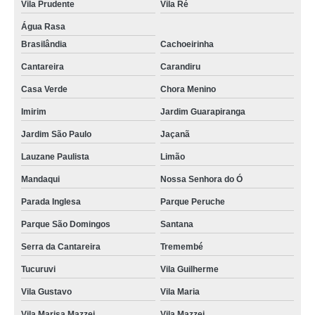
Vila Prudente
Vila Ré
Água Rasa
Brasilândia
Cachoeirinha
Cantareira
Carandiru
Casa Verde
Chora Menino
Imirim
Jardim Guarapiranga
Jardim São Paulo
Jaçanã
Lauzane Paulista
Limão
Mandaqui
Nossa Senhora do Ó
Parada Inglesa
Parque Peruche
Parque São Domingos
Santana
Serra da Cantareira
Tremembé
Tucuruvi
Vila Guilherme
Vila Gustavo
Vila Maria
Vila Marisa Mazzei
Vila Mazzei