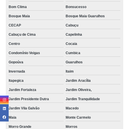
Bom Clima
Bonsucesso
Bosque Maia
Bosque Maia Guarulhos
CECAP
Cabuçu
Cabuçu de Cima
Capelinha
Centro
Cocaia
Condomínio Veigas
Cumbica
Gopoúva
Guarulhos
Invernada
Itaim
Itapegica
Jardim Aracília
Jardim Fortaleza
Jardim Oliveira,
Jardim Presidente Dutra
Jardim Tranquilidade
Jardim Vila Galvão
Macedo
Maia
Monte Carmelo
Morro Grande
Morros