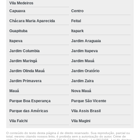
Vila Medeiros
Capuava
Centro
Chácara Maria Aparecida
Feital
Guapituba
Itapark
Itapeva
Jardim Araguaia
Jardim Columbia
Jardim Itapeva
Jardim Maringá
Jardim Mauá
Jardim Olinda Mauá
Jardim Oratório
Jardim Primavera
Jardim Zaira
Mauá
Nova Mauá
Parque Boa Esperança
Parque São Vicente
Parque das Américas
Vila Assis Brasil
Vila Falchi
Vila Magini
O conteúdo do texto desta página é de direito reservado. Sua reprodução, parcial ou
total, mesmo citando nossos links, é proibida sem a autorização do autor. Crime de
violação de direito autoral – artigo 184 do Código Penal –
Lei 9610/98 - Lei de direitos