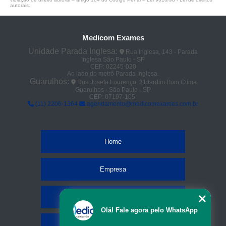
autorais
.
Medicom Exames
Unidade Parada Inglesa:
Rua Inglesa, 143 - Parada
Inglesa São Paulo - SP
CEP: 02245-020
Ao lado do metrô Parada Inglesa.
Guarulhos:
Rua Josefa Lourenço, 31Jardim Bom Clima
Guarulhos - São Paulo - SP
CEP: 07197-105.
(11) 2206-1364
agendamento@medicomexames.com.br
Home
Empresa
Missão
Olá! Fale agora pelo WhatsApp
Serviços