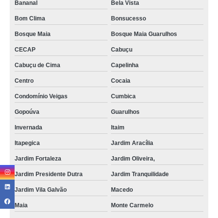
Bananal
Bela Vista
Bom Clima
Bonsucesso
Bosque Maia
Bosque Maia Guarulhos
CECAP
Cabuçu
Cabuçu de Cima
Capelinha
Centro
Cocaia
Condomínio Veigas
Cumbica
Gopoúva
Guarulhos
Invernada
Itaim
Itapegica
Jardim Aracília
Jardim Fortaleza
Jardim Oliveira,
Jardim Presidente Dutra
Jardim Tranquilidade
Jardim Vila Galvão
Macedo
Maia
Monte Carmelo