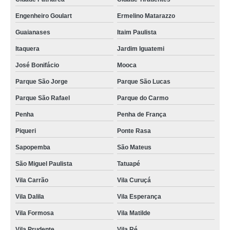
Engenheiro Goulart
Ermelino Matarazzo
Guaianases
Itaim Paulista
Itaquera
Jardim Iguatemi
José Bonifácio
Mooca
Parque São Jorge
Parque São Lucas
Parque São Rafael
Parque do Carmo
Penha
Penha de França
Piqueri
Ponte Rasa
Sapopemba
São Mateus
São Miguel Paulista
Tatuapé
Vila Carrão
Vila Curuçá
Vila Dalila
Vila Esperança
Vila Formosa
Vila Matilde
Vila Prudente
Vila Ré