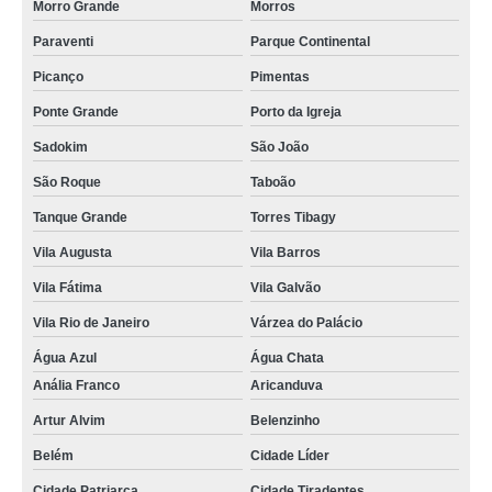
Morro Grande
Morros
Paraventi
Parque Continental
Picanço
Pimentas
Ponte Grande
Porto da Igreja
Sadokim
São João
São Roque
Taboão
Tanque Grande
Torres Tibagy
Vila Augusta
Vila Barros
Vila Fátima
Vila Galvão
Vila Rio de Janeiro
Várzea do Palácio
Água Azul
Água Chata
Anália Franco
Aricanduva
Artur Alvim
Belenzinho
Belém
Cidade Líder
Cidade Patriarca
Cidade Tiradentes