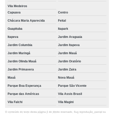
Vila Medeiros
Capuava
Centro
Chácara Maria Aparecida
Feital
Guapituba
Itapark
Itapeva
Jardim Araguaia
Jardim Columbia
Jardim Itapeva
Jardim Maringá
Jardim Mauá
Jardim Olinda Mauá
Jardim Oratório
Jardim Primavera
Jardim Zaira
Mauá
Nova Mauá
Parque Boa Esperança
Parque São Vicente
Parque das Américas
Vila Assis Brasil
Vila Falchi
Vila Magini
O conteúdo do texto desta página é de direito reservado. Sua reprodução, parcial ou