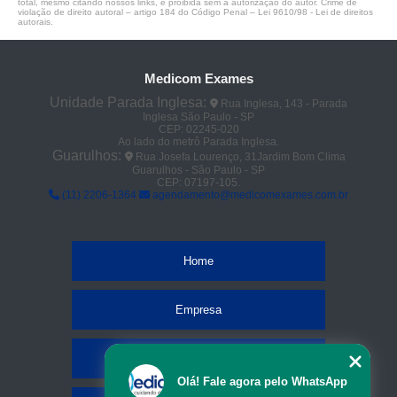
total, mesmo citando nossos links, é proibida sem a autorização do autor. Crime de
violação de direito autoral – artigo 184 do Código Penal –
Lei 9610/98 - Lei de direitos
autorais
.
Medicom Exames
Unidade Parada Inglesa:
Rua Inglesa, 143 - Parada
Inglesa São Paulo - SP
CEP: 02245-020
Ao lado do metrô Parada Inglesa.
Guarulhos:
Rua Josefa Lourenço, 31Jardim Bom Clima
Guarulhos - São Paulo - SP
CEP: 07197-105.
(11) 2206-1364
agendamento@medicomexames.com.br
Home
Empresa
Missão
Olá! Fale agora pelo WhatsApp