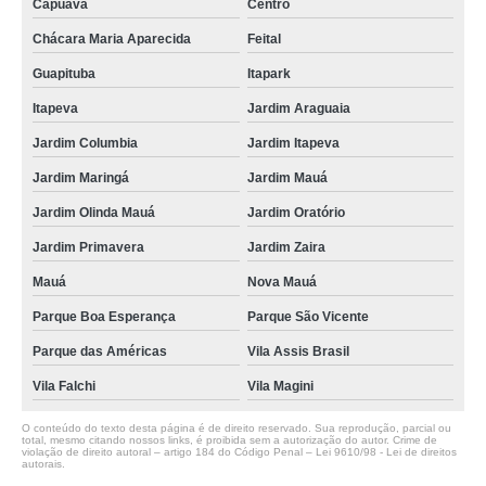
Capuava
Centro
Chácara Maria Aparecida
Feital
Guapituba
Itapark
Itapeva
Jardim Araguaia
Jardim Columbia
Jardim Itapeva
Jardim Maringá
Jardim Mauá
Jardim Olinda Mauá
Jardim Oratório
Jardim Primavera
Jardim Zaira
Mauá
Nova Mauá
Parque Boa Esperança
Parque São Vicente
Parque das Américas
Vila Assis Brasil
Vila Falchi
Vila Magini
O conteúdo do texto desta página é de direito reservado. Sua reprodução, parcial ou
total, mesmo citando nossos links, é proibida sem a autorização do autor. Crime de
violação de direito autoral – artigo 184 do Código Penal –
Lei 9610/98 - Lei de direitos
autorais
.