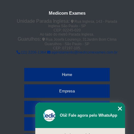
Medicom Exames
Unidade Parada Inglesa:
Rua Inglesa, 143 - Parada
Inglesa São Paulo - SP
CEP: 02245-020
Ao lado do metrô Parada Inglesa.
Guarulhos:
Rua Josefa Lourenço, 31Jardim Bom Clima
Guarulhos - São Paulo - SP
CEP: 07197-105.
(11) 2206-1364
agendamento@medicomexames.com.br
Home
Empresa
Missão
Olá! Fale agora pelo WhatsApp
Serviços