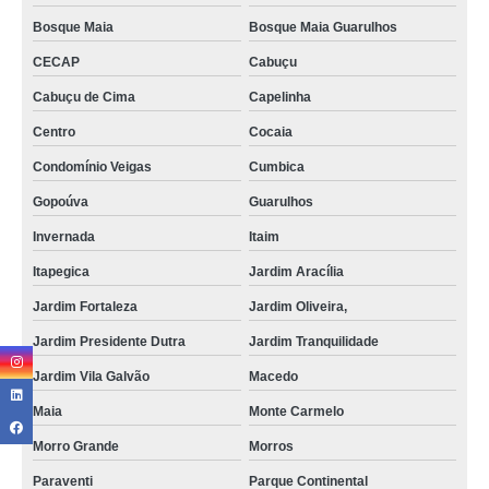
Bosque Maia
Bosque Maia Guarulhos
CECAP
Cabuçu
Cabuçu de Cima
Capelinha
Centro
Cocaia
Condomínio Veigas
Cumbica
Gopoúva
Guarulhos
Invernada
Itaim
Itapegica
Jardim Aracília
Jardim Fortaleza
Jardim Oliveira,
Jardim Presidente Dutra
Jardim Tranquilidade
Jardim Vila Galvão
Macedo
Maia
Monte Carmelo
Morro Grande
Morros
Paraventi
Parque Continental