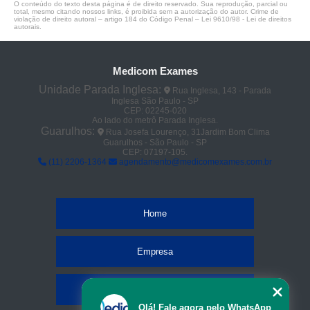
O conteúdo do texto desta página é de direito reservado. Sua reprodução, parcial ou
total, mesmo citando nossos links, é proibida sem a autorização do autor. Crime de
violação de direito autoral – artigo 184 do Código Penal –
Lei 9610/98 - Lei de direitos
autorais
.
Medicom Exames
Unidade Parada Inglesa:
Rua Inglesa, 143 - Parada
Inglesa São Paulo - SP
CEP: 02245-020
Ao lado do metrô Parada Inglesa.
Guarulhos:
Rua Josefa Lourenço, 31Jardim Bom Clima
Guarulhos - São Paulo - SP
CEP: 07197-105.
(11) 2206-1364
agendamento@medicomexames.com.br
Home
Empresa
Missão
Olá! Fale agora pelo WhatsApp