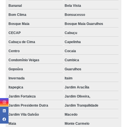
Bananal
Bela Vista
Bom Clima
Bonsucesso
Bosque Maia
Bosque Maia Guarulhos
CECAP
Cabuçu
Cabuçu de Cima
Capelinha
Centro
Cocaia
Condomínio Veigas
Cumbica
Gopoúva
Guarulhos
Invernada
Itaim
Itapegica
Jardim Aracília
Jardim Fortaleza
Jardim Oliveira,
Jardim Presidente Dutra
Jardim Tranquilidade
Jardim Vila Galvão
Macedo
Maia
Monte Carmelo