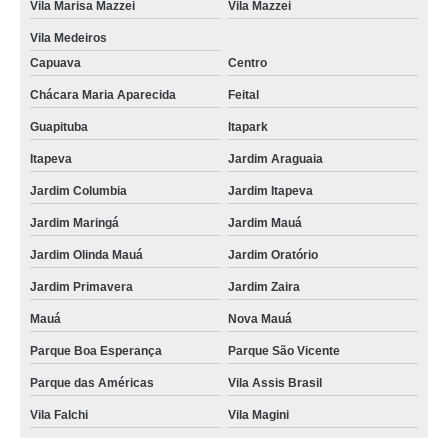
Vila Marisa Mazzei
Vila Mazzei
Vila Medeiros
Capuava
Centro
Chácara Maria Aparecida
Feital
Guapituba
Itapark
Itapeva
Jardim Araguaia
Jardim Columbia
Jardim Itapeva
Jardim Maringá
Jardim Mauá
Jardim Olinda Mauá
Jardim Oratório
Jardim Primavera
Jardim Zaira
Mauá
Nova Mauá
Parque Boa Esperança
Parque São Vicente
Parque das Américas
Vila Assis Brasil
Vila Falchi
Vila Magini