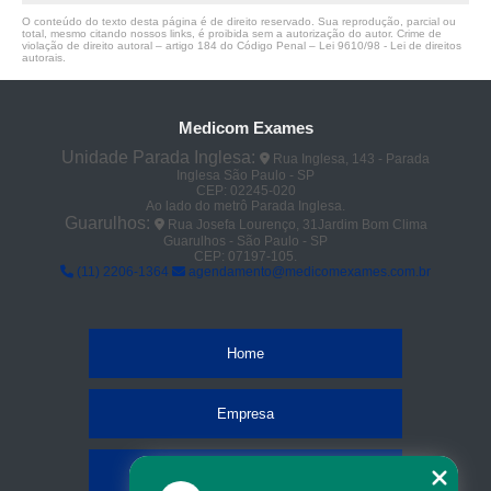
O conteúdo do texto desta página é de direito reservado. Sua reprodução, parcial ou
total, mesmo citando nossos links, é proibida sem a autorização do autor. Crime de
violação de direito autoral – artigo 184 do Código Penal –
Lei 9610/98 - Lei de direitos
autorais
.
Medicom Exames
Unidade Parada Inglesa:
Rua Inglesa, 143 - Parada
Inglesa São Paulo - SP
CEP: 02245-020
Ao lado do metrô Parada Inglesa.
Guarulhos:
Rua Josefa Lourenço, 31Jardim Bom Clima
Guarulhos - São Paulo - SP
CEP: 07197-105.
(11) 2206-1364
agendamento@medicomexames.com.br
Home
Empresa
Missão