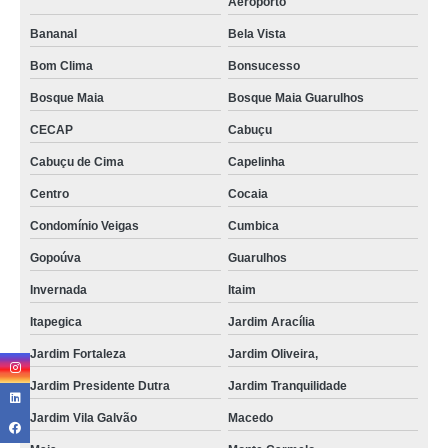
Aeroporto
Bananal
Bela Vista
Bom Clima
Bonsucesso
Bosque Maia
Bosque Maia Guarulhos
CECAP
Cabuçu
Cabuçu de Cima
Capelinha
Centro
Cocaia
Condomínio Veigas
Cumbica
Gopoúva
Guarulhos
Invernada
Itaim
Itapegica
Jardim Aracília
Jardim Fortaleza
Jardim Oliveira,
Jardim Presidente Dutra
Jardim Tranquilidade
Jardim Vila Galvão
Macedo