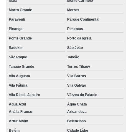
Maia
Monte Carmelo
Morro Grande
Morros
Paraventi
Parque Continental
Picanço
Pimentas
Ponte Grande
Porto da Igreja
Sadokim
São João
São Roque
Taboão
Tanque Grande
Torres Tibagy
Vila Augusta
Vila Barros
Vila Fátima
Vila Galvão
Vila Rio de Janeiro
Várzea do Palácio
Água Azul
Água Chata
Anália Franco
Aricanduva
Artur Alvim
Belenzinho
Belém
Cidade Líder