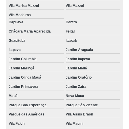
Vila Marisa Mazzei
Vila Mazzei
Vila Medeiros
Capuava
Centro
Chácara Maria Aparecida
Feital
Guapituba
Itapark
Itapeva
Jardim Araguaia
Jardim Columbia
Jardim Itapeva
Jardim Maringá
Jardim Mauá
Jardim Olinda Mauá
Jardim Oratório
Jardim Primavera
Jardim Zaira
Mauá
Nova Mauá
Parque Boa Esperança
Parque São Vicente
Parque das Américas
Vila Assis Brasil
Vila Falchi
Vila Magini