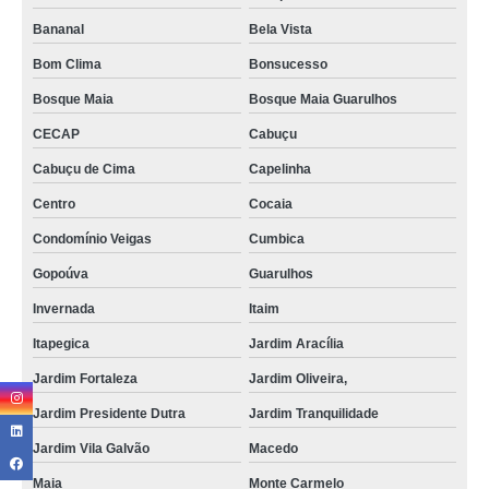
Bananal
Bela Vista
Bom Clima
Bonsucesso
Bosque Maia
Bosque Maia Guarulhos
CECAP
Cabuçu
Cabuçu de Cima
Capelinha
Centro
Cocaia
Condomínio Veigas
Cumbica
Gopoúva
Guarulhos
Invernada
Itaim
Itapegica
Jardim Aracília
Jardim Fortaleza
Jardim Oliveira,
Jardim Presidente Dutra
Jardim Tranquilidade
Jardim Vila Galvão
Macedo
Maia
Monte Carmelo