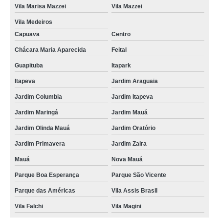
Vila Marisa Mazzei
Vila Mazzei
Vila Medeiros
Capuava
Centro
Chácara Maria Aparecida
Feital
Guapituba
Itapark
Itapeva
Jardim Araguaia
Jardim Columbia
Jardim Itapeva
Jardim Maringá
Jardim Mauá
Jardim Olinda Mauá
Jardim Oratório
Jardim Primavera
Jardim Zaira
Mauá
Nova Mauá
Parque Boa Esperança
Parque São Vicente
Parque das Américas
Vila Assis Brasil
Vila Falchi
Vila Magini