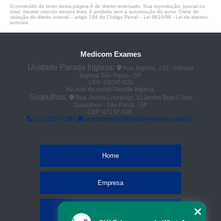
O conteúdo do texto desta página é de direito reservado. Sua reprodução, parcial ou
total, mesmo citando nossos links, é proibida sem a autorização do autor. Crime de
violação de direito autoral – artigo 184 do Código Penal –
Lei 9610/98 - Lei de direitos
autorais
.
Medicom Exames
Unidade Parada Inglesa:
Rua Inglesa, 143 - Parada
Inglesa São Paulo - SP
CEP: 02245-020
Ao lado do metrô Parada Inglesa.
Guarulhos:
Rua Josefa Lourenço, 31Jardim Bom Clima
Guarulhos - São Paulo - SP
CEP: 07197-105.
(11) 2206-1364
agendamento@medicomexames.com.br
Home
Empresa
Missão