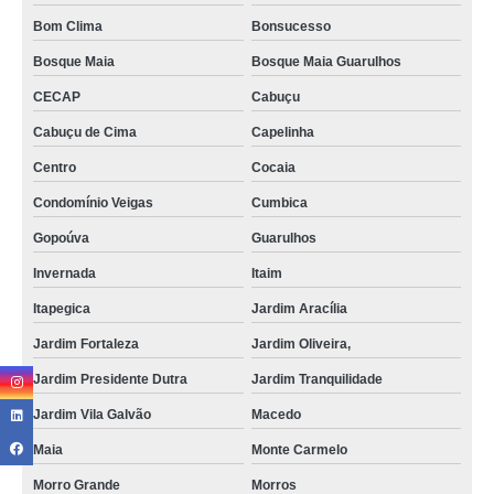
Bom Clima
Bonsucesso
Bosque Maia
Bosque Maia Guarulhos
CECAP
Cabuçu
Cabuçu de Cima
Capelinha
Centro
Cocaia
Condomínio Veigas
Cumbica
Gopoúva
Guarulhos
Invernada
Itaim
Itapegica
Jardim Aracília
Jardim Fortaleza
Jardim Oliveira,
Jardim Presidente Dutra
Jardim Tranquilidade
Jardim Vila Galvão
Macedo
Maia
Monte Carmelo
Morro Grande
Morros