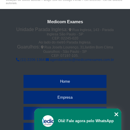
autorais
.
Medicom Exames
Unidade Parada Inglesa:
Rua Inglesa, 143 - Parada
Inglesa São Paulo - SP
CEP: 02245-020
Ao lado do metrô Parada Inglesa.
Guarulhos:
Rua Josefa Lourenço, 31Jardim Bom Clima
Guarulhos - São Paulo - SP
CEP: 07197-105.
(11) 2206-1364
agendamento@medicomexames.com.br
Home
Empresa
Missão
Olá! Fale agora pelo WhatsApp
Serviços