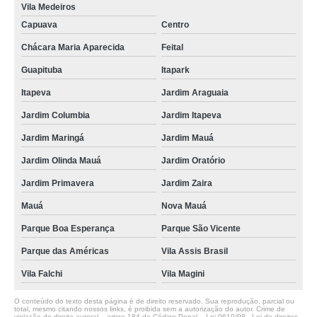
Vila Medeiros
Capuava
Centro
Chácara Maria Aparecida
Feital
Guapituba
Itapark
Itapeva
Jardim Araguaia
Jardim Columbia
Jardim Itapeva
Jardim Maringá
Jardim Mauá
Jardim Olinda Mauá
Jardim Oratório
Jardim Primavera
Jardim Zaira
Mauá
Nova Mauá
Parque Boa Esperança
Parque São Vicente
Parque das Américas
Vila Assis Brasil
Vila Falchi
Vila Magini
O conteúdo do texto desta página é de direito reservado. Sua reprodução, parcial ou
total, mesmo citando nossos links, é proibida sem a autorização do autor. Crime de
violação de direito autoral – artigo 184 do Código Penal –
Lei 9610/98 - Lei de direitos