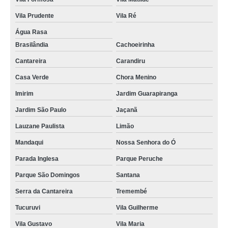
Vila Prudente
Vila Ré
Água Rasa
Brasilândia
Cachoeirinha
Cantareira
Carandiru
Casa Verde
Chora Menino
Imirim
Jardim Guarapiranga
Jardim São Paulo
Jaçanã
Lauzane Paulista
Limão
Mandaqui
Nossa Senhora do Ó
Parada Inglesa
Parque Peruche
Parque São Domingos
Santana
Serra da Cantareira
Tremembé
Tucuruvi
Vila Guilherme
Vila Gustavo
Vila Maria