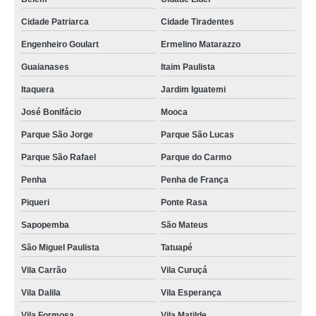
Cidade Patriarca
Cidade Tiradentes
Engenheiro Goulart
Ermelino Matarazzo
Guaianases
Itaim Paulista
Itaquera
Jardim Iguatemi
José Bonifácio
Mooca
Parque São Jorge
Parque São Lucas
Parque São Rafael
Parque do Carmo
Penha
Penha de França
Piqueri
Ponte Rasa
Sapopemba
São Mateus
São Miguel Paulista
Tatuapé
Vila Carrão
Vila Curuçá
Vila Dalila
Vila Esperança
Vila Formosa
Vila Matilde