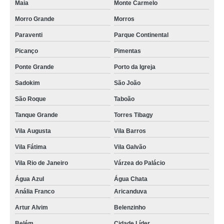
Maia
Monte Carmelo
Morro Grande
Morros
Paraventi
Parque Continental
Picanço
Pimentas
Ponte Grande
Porto da Igreja
Sadokim
São João
São Roque
Taboão
Tanque Grande
Torres Tibagy
Vila Augusta
Vila Barros
Vila Fátima
Vila Galvão
Vila Rio de Janeiro
Várzea do Palácio
Água Azul
Água Chata
Anália Franco
Aricanduva
Artur Alvim
Belenzinho
Belém
Cidade Líder