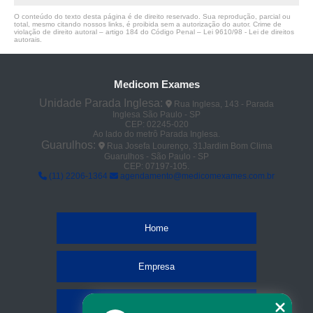
O conteúdo do texto desta página é de direito reservado. Sua reprodução, parcial ou
total, mesmo citando nossos links, é proibida sem a autorização do autor. Crime de
violação de direito autoral – artigo 184 do Código Penal –
Lei 9610/98 - Lei de direitos
autorais
.
Medicom Exames
Unidade Parada Inglesa:
Rua Inglesa, 143 - Parada
Inglesa São Paulo - SP
CEP: 02245-020
Ao lado do metrô Parada Inglesa.
Guarulhos:
Rua Josefa Lourenço, 31Jardim Bom Clima
Guarulhos - São Paulo - SP
CEP: 07197-105.
(11) 2206-1364
agendamento@medicomexames.com.br
Home
Empresa
Missão