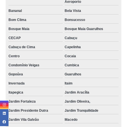
Aeroporto
Bananal
Bela Vista
Bom Clima
Bonsucesso
Bosque Maia
Bosque Maia Guarulhos
CECAP
Cabuçu
Cabuçu de Cima
Capelinha
Centro
Cocaia
Condomínio Veigas
Cumbica
Gopoúva
Guarulhos
Invernada
Itaim
Itapegica
Jardim Aracília
Jardim Fortaleza
Jardim Oliveira,
Jardim Presidente Dutra
Jardim Tranquilidade
Jardim Vila Galvão
Macedo