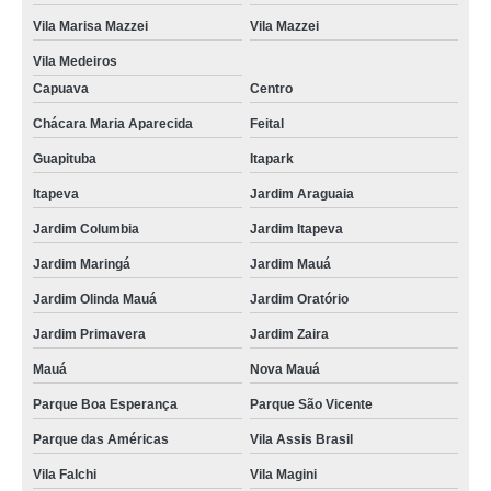
Vila Marisa Mazzei
Vila Mazzei
Vila Medeiros
Capuava
Centro
Chácara Maria Aparecida
Feital
Guapituba
Itapark
Itapeva
Jardim Araguaia
Jardim Columbia
Jardim Itapeva
Jardim Maringá
Jardim Mauá
Jardim Olinda Mauá
Jardim Oratório
Jardim Primavera
Jardim Zaira
Mauá
Nova Mauá
Parque Boa Esperança
Parque São Vicente
Parque das Américas
Vila Assis Brasil
Vila Falchi
Vila Magini