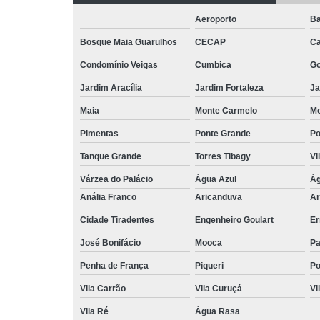
Aeroporto
Ba
Bosque Maia Guarulhos
CECAP
C
Condomínio Veigas
Cumbica
G
Jardim Aracília
Jardim Fortaleza
Ja
Maia
Monte Carmelo
Mo
Pimentas
Ponte Grande
Po
Tanque Grande
Torres Tibagy
Vi
Várzea do Palácio
Água Azul
Ág
Anália Franco
Aricanduva
Ar
Cidade Tiradentes
Engenheiro Goulart
Er
José Bonifácio
Mooca
Pa
Penha de França
Piqueri
Po
Vila Carrão
Vila Curuçá
Vi
Vila Ré
Água Rasa