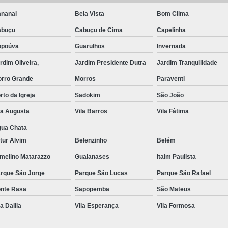
nanal
Bela Vista
Bom Clima
Exame de Imagem de Resso
abuçu
Cabuçu de Cima
Capelinha
Exame de Imagem de Ress
opoúva
Guarulhos
Invernada
Exame de Imagem de To
rdim Oliveira,
Jardim Presidente Dutra
Jardim Tranquilidade
Exame de Imagem de To
rro Grande
Morros
Paraventi
Exame de Imagem de
rto da Igreja
Sadokim
São João
Exame de Imagem Resso
la Augusta
Vila Barros
Vila Fátima
Exame de Imagem Tomografia do Crâni
ua Chata
Ressonância Magnética Abdominal e Pé
tur Alvim
Belenzinho
Belém
Ressonância Magnética Cerebral
melino Matarazzo
Guaianases
Itaim Paulista
Ressonância Magnética de Abdome Superio
rque São Jorge
Parque São Lucas
Parque São Rafael
nte Rasa
Sapopemba
São Mateus
Ressonância Magnética do Coração
la Dalila
Vila Esperança
Vila Formosa
Ressonância Magnética do Joelho Direito
Ressonância Magnética Intervencionis