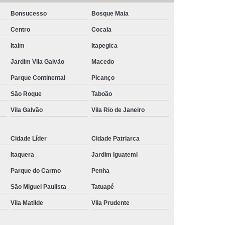
Bonsucesso
Bosque Maia
nância Magnética de Joelho
Centro
Cocaia
onância Magnética de Pelve
Itaim
Itapegica
mografia de Articulações
Jardim Vila Galvão
Macedo
mografia do Abdome Total
Parque Continental
Picanço
 Tomografia do Tórax
São Roque
Taboão
nância Magnética de Mama
Vila Galvão
Vila Rio de Janeiro
o
Exame de Imagem Tomografia Pélvica
lvica
Ressonância Magnética Cardíaca
Cidade Líder
Cidade Patriarca
Ressonância Magnética da Prostata
Itaquera
Jardim Iguatemi
r
Ressonância Magnética de Campo Aberto
Parque do Carmo
Penha
São Miguel Paulista
Tatuapé
Ressonância Magnética do Crânio
Vila Matilde
Vila Prudente
Ressonância Magnética do Quadril Esquerdo
ta
Ressonância Magnética na Coluna