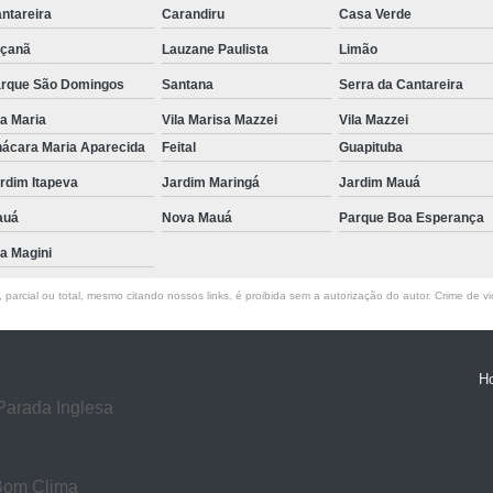
ntareira
Carandiru
Casa Verde
Exame de Ressonância Magnética
Exa
çanã
Lauzane Paulista
Limão
Exame de Ressonância Magnética em Sp
rque São Domingos
Santana
Serra da Cantareira
Tomografia Cervical
Tomografia de 
la Maria
Vila Marisa Mazzei
Vila Mazzei
Tomografia do Crânio com Contraste
T
ácara Maria Aparecida
Feital
Guapituba
Tomografia dos Ossos Temporais
Tomografi
rdim Itapeva
Jardim Maringá
Jardim Mauá
Tomografia Renal
Tomo
auá
Nova Mauá
Parque Boa Esperança
la Magini
Exame de Tomogra
Exame de Tomografia Computadorizad
parcial ou total, mesmo citando nossos links, é proibida sem a autorização do autor. Crime de vi
Tomografia Computadoriza
Clínica para Procedimento de Betaterap
H
Clínica para Radioterapia
Clí
Parada Inglesa
Laboratório de Radiocirurgia
Labo
Laboratório de Radiocirurgia Megavoltage
Bom Clima