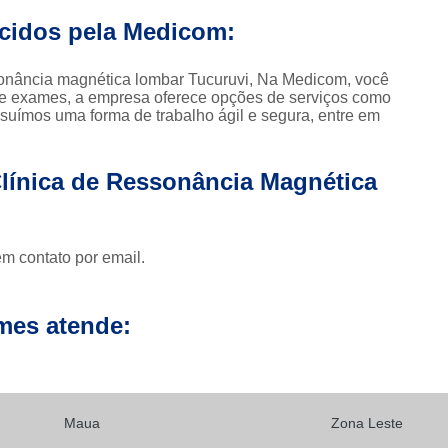
Clínica para Exames de 
ecidos pela Medicom:
Clínicas para Exame de Tomografia da Face
Clínicas para Exame de To
ssonância magnética lombar Tucuruvi, Na Medicom, você
 de exames, a empresa oferece opções de serviços como
Clínicas para Exame de Tomografia Dental
ossuímos uma forma de trabalho ágil e segura, entre em
Clínicas para Exame de Tom
Clínicas para Exames de Tomo
Clínica de Ressonância Magnética
Exame a Preço Popular em Sp
E
Exame Radiológico a Preço Po
em contato por email.
Radiografia a Preço Popular
Radiologi
Ressonância Magnética a Preço Popular
mes atende:
Exame de Imagem de 
Exame de Imagem de Ressonânc
Exame de Imagem de Ressonân
Maua
Zona Leste
Exame de Imagem de Resso