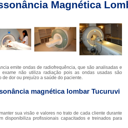
essonância Magnética Lom
Clínica de Ressonânc
Clínica de Ressonânci
Clínica de Ressonância Magnética em Sp
Ressonância Magnética
Res
Clínica de Tomografia de Coluna L
Clínica para Fazer Tomografia
Clíni
Clínica para Fazer Tomografia do Abdome 
ncia emite ondas de radiofrequência, que são analisadas e
da
Clínica para Tomografia 
 exame não utiliza radiação pois as ondas usadas são
 de dor ou prejuízo a saúde do paciente.
s
Clínica para Tomografia de Abdome Total
ssonância magnética lombar Tucuruvi
s
Clínica para Tomografia de Coluna
Tomografia Abdominal com Contra
da
Clínica de Exames por Imagem
Clí
anter sua visão e valores no trato de cada cliente durante
isponibiliza profissionais capacitados e treinados para
Clínica para Exames 