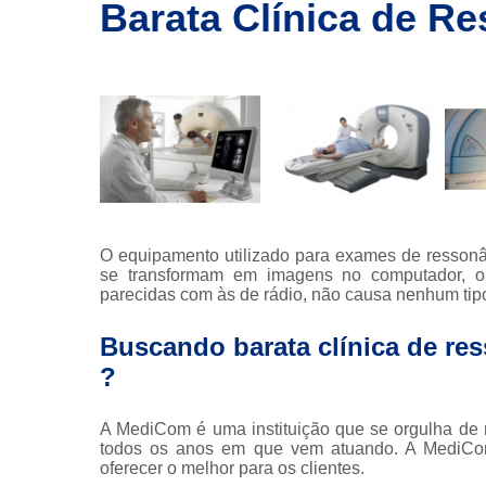
imagem
Barata Clínica de R
Exames de
ressonância
Exames de
ressonância
magnética
Exames de
tomografia
Exames de
tomografia
O equipamento utilizado para exames de ressonâ
computadoriza
se transformam em imagens no computador, o
parecidas com às de rádio, não causa nenhum tipo
Radioterapia
Buscando barata clínica de re
Ressonância
?
Tomografia
computadoriza
A MediCom é uma instituição que se orgulha de m
Tomografias
todos os anos em que vem atuando. A MediCom d
oferecer o melhor para os clientes.