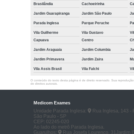
Brasilândia
Cachoeirinha
Ca
Jardim Guarapiranga
Jardim São Paulo
Ja
Parada Inglesa
Parque Peruche
Pa
Vila Guilherme
Vila Gustavo
Vi
Capuava
Centro
Ch
Jardim Araguaia
Jardim Columbia
Ja
Jardim Primavera
Jardim Zaira
M
Vila Assis Brasil
Vila Falchi
Vi
O conteúdo do texto desta página é de direito reservado. Sua reprodução, 
de direitos autorais
.
Medicom Exames
Unidade Parada Inglesa:
Rua Inglesa, 143 - 
São Paulo - SP
CEP: 02245-020
Ao lado do metrô Parada Inglesa.
Guarulhos:
Rua Josefa Lourenço, 31Jardim 