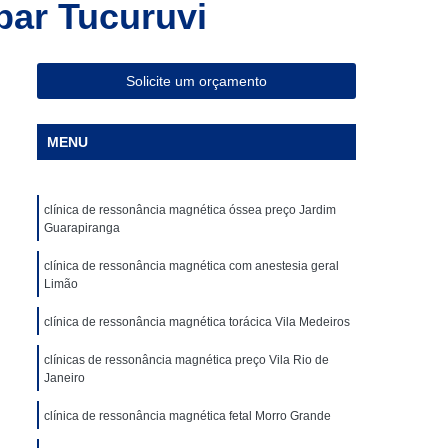
bar Tucuruvi
ia Magnética de Abdômen
a Magnética em São Paulo
Especialista em Ressonância Magnética
Solicite um orçamento
sonância Magnética Contrastada
MENU
ombar
Clínica para Angiotomografia
ca para Fazer Tomografia Computadorizada
clínica de ressonância magnética óssea preço Jardim
Superior
Clínica para Realizar Tomografia
Guarapiranga
Abdome Total com Contraste
clínica de ressonância magnética com anestesia geral
Clínica para Tomografia de Articulações
Limão
Clínica Particular para Fazer Tomografia
clínica de ressonância magnética torácica Vila Medeiros
ste
Clínica de Exames de Imagem
clínicas de ressonância magnética preço Vila Rio de
Janeiro
nica para Exame de Tomografia do Tórax
clínica de ressonância magnética fetal Morro Grande
de Tomografia Abdominal