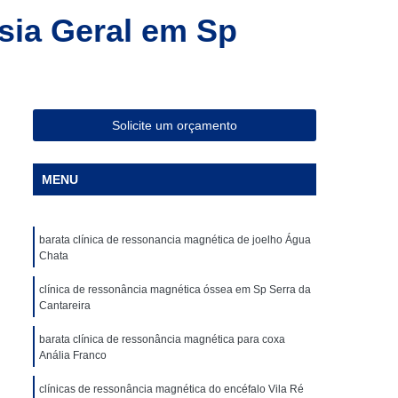
ia Magnética de Abdômen
sia Geral em Sp
a Magnética em São Paulo
Especialista em Ressonância Magnética
sonância Magnética Contrastada
Solicite um orçamento
ombar
Clínica para Angiotomografia
ca para Fazer Tomografia Computadorizada
MENU
Superior
Clínica para Realizar Tomografia
Abdome Total com Contraste
barata clínica de ressonancia magnética de joelho Água
Clínica para Tomografia de Articulações
Chata
Clínica Particular para Fazer Tomografia
clínica de ressonância magnética óssea em Sp Serra da
Cantareira
ste
Clínica de Exames de Imagem
barata clínica de ressonância magnética para coxa
nica para Exame de Tomografia do Tórax
Anália Franco
de Tomografia Abdominal
clínicas de ressonância magnética do encéfalo Vila Ré