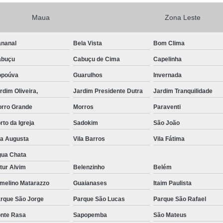
Exame de Imagem de Resso
Maua
Zona Leste
Exame de Imagem de Ress
nanal
Bela Vista
Bom Clima
Exame de Imagem de To
abuçu
Cabuçu de Cima
Capelinha
Exame de Imagem de To
opoúva
Guarulhos
Invernada
Exame de Imagem de
rdim Oliveira,
Jardim Presidente Dutra
Jardim Tranquilidade
Exame de Imagem Resso
rro Grande
Morros
Paraventi
Exame de Imagem Tomografia do Crâni
rto da Igreja
Sadokim
São João
Ressonância Magnética Abdominal e Pé
la Augusta
Vila Barros
Vila Fátima
Ressonância Magnética Cerebral
ua Chata
tur Alvim
Belenzinho
Belém
Ressonância Magnética de Abdome Superio
melino Matarazzo
Guaianases
Itaim Paulista
Ressonância Magnética do Coração
rque São Jorge
Parque São Lucas
Parque São Rafael
Ressonância Magnética do Joelho Direito
nte Rasa
Sapopemba
São Mateus
Ressonância Magnética Intervencionis