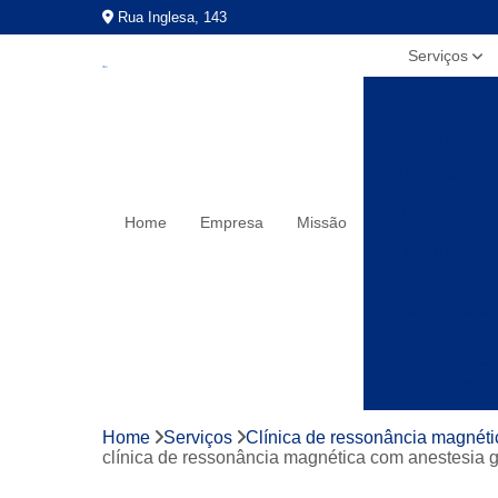
Rua Inglesa, 143
Serviços
Clínica de
ressonância
magnética
Clínicas de rai
Clínicas de
Home
Empresa
Missão
ressonância
magnética
Clínicas de
tomografia
Clínicas para
exames de
imagem
Exames a preç
Home
Serviços
Clínica de ressonância magnéti
populares
clínica de ressonância magnética com anestesia 
Exames de