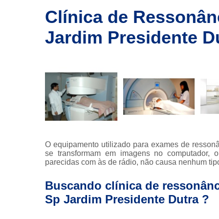
imagem
Clínica de Ressonân
Exames de
ressonância
Jardim Presidente D
Exames de
ressonância
magnética
Exames de
tomografia
Exames de
tomografia
computadoriza
Radioterapia
O equipamento utilizado para exames de ressonâ
se transformam em imagens no computador, o
Ressonância
parecidas com às de rádio, não causa nenhum tipo
Tomografia
computadoriza
Buscando clínica de ressonânc
Tomografias
Sp Jardim Presidente Dutra ?