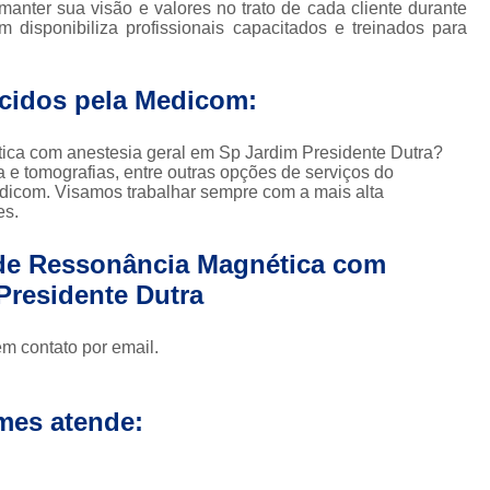
Clínica para Exames de 
anter sua visão e valores no trato de cada cliente durante
isponibiliza profissionais capacitados e treinados para
Clínicas para Exame de Tomografia da Face
Clínicas para Exame de To
ecidos pela Medicom:
Clínicas para Exame de Tomografia Dental
tica com anestesia geral em Sp Jardim Presidente Dutra?
Clínicas para Exame de Tom
 e tomografias, entre outras opções de serviços do
icom. Visamos trabalhar sempre com a mais alta
Clínicas para Exames de Tomo
es.
Exame a Preço Popular em Sp
E
 de Ressonância Magnética com
Exame Radiológico a Preço Po
Presidente Dutra
Radiografia a Preço Popular
Radiologi
Ressonância Magnética a Preço Popular
em contato por email.
Exame de Imagem de 
Exame de Imagem de Ressonânc
mes atende:
Exame de Imagem de Ressonân
Exame de Imagem de Resso