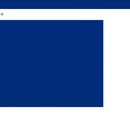
(11) 2206-1364
ia Magnética Articular
gnética com Anestesia Geral
agnética da Base do Crânio
ia Magnética de Joelho
alo
Clínica de Ressonância Magnética Fetal
Clínica de Ressonância Magnética óssea
a
Clínica de Ressonância Magnética Torácica
ca
Clínicas de Ressonância Magnética
 em São Paulo
Clínica de Raio X em Sp
onância
Clínica de Ressonância Magnética
ia Magnética da Coluna