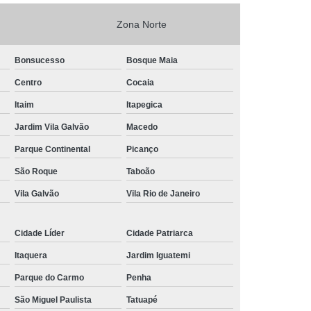
nância Magnética de Joelho
Zona Norte
onância Magnética de Pelve
Bonsucesso
Bosque Maia
mografia de Articulações
Centro
Cocaia
mografia do Abdome Total
Itaim
Itapegica
 Tomografia do Tórax
Jardim Vila Galvão
Macedo
nância Magnética de Mama
Parque Continental
Picanço
o
Exame de Imagem Tomografia Pélvica
São Roque
Taboão
lvica
Ressonância Magnética Cardíaca
Vila Galvão
Vila Rio de Janeiro
Ressonância Magnética da Prostata
Cidade Líder
Cidade Patriarca
r
Ressonância Magnética de Campo Aberto
Itaquera
Jardim Iguatemi
Ressonância Magnética do Crânio
Parque do Carmo
Penha
Ressonância Magnética do Quadril Esquerdo
São Miguel Paulista
Tatuapé
ta
Ressonância Magnética na Coluna