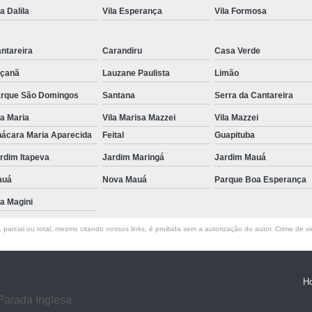
la Dalila
Vila Esperança
Vila Formosa
Exame de Ressonância Magnética
Exa
Exame de Ressonância Magnética em Sp
ntareira
Carandiru
Casa Verde
Tomografia Cervical
Tomografia de 
çanã
Lauzane Paulista
Limão
Tomografia do Crânio com Contraste
T
rque São Domingos
Santana
Serra da Cantareira
Tomografia dos Ossos Temporais
Tomografi
la Maria
Vila Marisa Mazzei
Vila Mazzei
ácara Maria Aparecida
Feital
Guapituba
Tomografia Renal
Tomo
rdim Itapeva
Jardim Maringá
Jardim Mauá
Exame de Tomogra
auá
Nova Mauá
Parque Boa Esperança
Exame de Tomografia Computadorizad
la Magini
Tomografia Computadoriza
parcial ou total, mesmo citando nossos links, é proibida sem a autorização do autor. Crime de vi
Clínica para Procedimento de Betaterap
Clínica para Radioterapia
Clí
Laboratório de Radiocirurgia
Labo
H
Parada Inglesa
Laboratório de Radiocirurgia Megavoltage