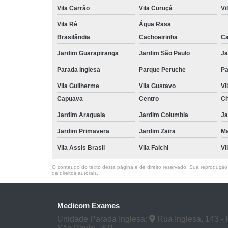
Vila Carrão
Vila Curuçá
Vi
Vila Ré
Água Rasa
Brasilândia
Cachoeirinha
Ca
Jardim Guarapiranga
Jardim São Paulo
Ja
Parada Inglesa
Parque Peruche
Pa
Vila Guilherme
Vila Gustavo
Vi
Capuava
Centro
Ch
Jardim Araguaia
Jardim Columbia
Ja
Jardim Primavera
Jardim Zaira
M
Vila Assis Brasil
Vila Falchi
Vi
O conteúdo do texto desta página é de direito reservado. Sua reprodução, 
de direitos autorais
.
Medicom Exames
Unidade Parada Inglesa:
Rua Inglesa, 143 - 