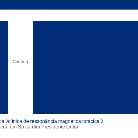
Clínica de Ressonânc
Clínica de Ressonância Ma
Clínica de Ressonância M
o x
Clínica de Ressonanc
Contato
Clínica de Ressonância Magnética do Encéf
Clínica de Ressonância Magnética Lombar
Clínica de Ressonância Magnética para Cox
Clínica Que Faz Ressonância Magnéti
Clínica de Raio X
Clínica de Raio X
os
Laboratórios de Raio X
Clínica de Ress
ca
clínica de ressonância magnética torácica
geral em Sp Jardim Presidente Dutra
Clínica de Ressonânc