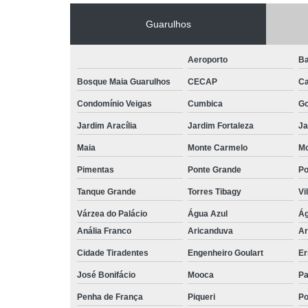
Guarulhos
Aeroporto
Ba
Bosque Maia Guarulhos
CECAP
C
Condomínio Veigas
Cumbica
G
Jardim Aracília
Jardim Fortaleza
Ja
Maia
Monte Carmelo
Mo
Pimentas
Ponte Grande
Po
Tanque Grande
Torres Tibagy
Vi
Várzea do Palácio
Água Azul
Ág
Anália Franco
Aricanduva
Ar
Cidade Tiradentes
Engenheiro Goulart
Er
José Bonifácio
Mooca
Pa
Penha de França
Piqueri
Po