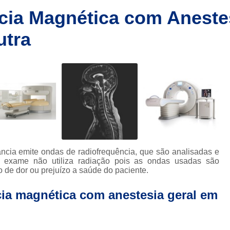
Clínica de Ressonânc
cia Magnética com Aneste
Clínica de Ressonânci
utra
Clínica de Ressonância Magnética em Sp
Ressonância Magnética
Res
Clínica de Tomografia de Coluna L
Clínica para Fazer Tomografia
Clíni
Clínica para Fazer Tomografia do Abdome 
da
Clínica para Tomografia 
s
Clínica para Tomografia de Abdome Total
ncia emite ondas de radiofrequência, que são analisadas e
 exame não utiliza radiação pois as ondas usadas são
s
Clínica para Tomografia de Coluna
 de dor ou prejuízo a saúde do paciente.
Tomografia Abdominal com Contra
da
ia magnética com anestesia geral em
Clínica de Exames por Imagem
Clí
Clínica para Exames 