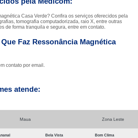
ecidos pela Medicom:
Clínica para Exames de 
Clínicas para Exame de Tomografia da Face
 magnética Casa Verde? Confira os serviços oferecidos pela
afias, tomografia computadorizada, raio X, entre outras
Clínicas para Exame de To
s de forma tranquila e segura, entre em contato.
Clínicas para Exame de Tomografia Dental
s Que Faz Ressonância Magnética
Clínicas para Exame de Tom
Clínicas para Exames de Tomo
Exame a Preço Popular em Sp
E
em contato por email.
Exame Radiológico a Preço Po
Radiografia a Preço Popular
Radiologi
mes atende:
Ressonância Magnética a Preço Popular
Exame de Imagem de 
Exame de Imagem de Ressonânc
Maua
Zona Leste
Exame de Imagem de Ressonân
nanal
Bela Vista
Bom Clima
Exame de Imagem de Resso