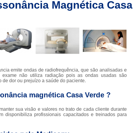
ssonância Magnética Casa
Clínica de Ressonânc
Clínica de Ressonânci
Clínica de Ressonância Magnética em Sp
Ressonância Magnética
Res
Clínica de Tomografia de Coluna L
Clínica para Fazer Tomografia
Clíni
Clínica para Fazer Tomografia do Abdome 
ncia emite ondas de radiofrequência, que são analisadas e
da
Clínica para Tomografia 
 exame não utiliza radiação pois as ondas usadas são
 de dor ou prejuízo a saúde do paciente.
s
Clínica para Tomografia de Abdome Total
sonância magnética Casa Verde ?
s
Clínica para Tomografia de Coluna
Tomografia Abdominal com Contra
anter sua visão e valores no trato de cada cliente durante
da
isponibiliza profissionais capacitados e treinados para
Clínica de Exames por Imagem
Clí
Clínica para Exames 