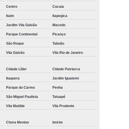
Centro
Cocaia
nância Magnética de Joelho
Itaim
Itapegica
onância Magnética de Pelve
Jardim Vila Galvão
Macedo
mografia de Articulações
Parque Continental
Picanço
mografia do Abdome Total
São Roque
Taboão
 Tomografia do Tórax
Vila Galvão
Vila Rio de Janeiro
nância Magnética de Mama
o
Exame de Imagem Tomografia Pélvica
Cidade Líder
Cidade Patriarca
lvica
Ressonância Magnética Cardíaca
Itaquera
Jardim Iguatemi
Ressonância Magnética da Prostata
Parque do Carmo
Penha
São Miguel Paulista
Tatuapé
r
Ressonância Magnética de Campo Aberto
Vila Matilde
Vila Prudente
Ressonância Magnética do Crânio
Ressonância Magnética do Quadril Esquerdo
Chora Menino
Imirim
ta
Ressonância Magnética na Coluna