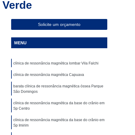
 Verde
ia Magnética de Abdômen
a Magnética em São Paulo
Especialista em Ressonância Magnética
Solicite um orçamento
sonância Magnética Contrastada
MENU
ombar
Clínica para Angiotomografia
ca para Fazer Tomografia Computadorizada
clínica de ressonância magnética lombar Vila Falchi
Superior
Clínica para Realizar Tomografia
Abdome Total com Contraste
clínica de ressonância magnética Capuava
Clínica para Tomografia de Articulações
barata clínica de ressonância magnética óssea Parque
São Domingos
Clínica Particular para Fazer Tomografia
clínica de ressonância magnética da base do crânio em
ste
Clínica de Exames de Imagem
Sp Centro
nica para Exame de Tomografia do Tórax
clínica de ressonância magnética da base do crânio em
Sp Imirim
de Tomografia Abdominal