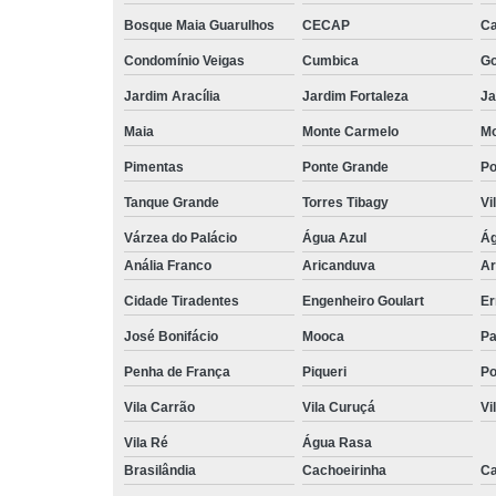
Bosque Maia Guarulhos
CECAP
C
Condomínio Veigas
Cumbica
G
Jardim Aracília
Jardim Fortaleza
Ja
Maia
Monte Carmelo
Mo
Pimentas
Ponte Grande
Po
Tanque Grande
Torres Tibagy
Vi
Várzea do Palácio
Água Azul
Ág
Anália Franco
Aricanduva
Ar
Cidade Tiradentes
Engenheiro Goulart
Er
José Bonifácio
Mooca
Pa
Penha de França
Piqueri
Po
Vila Carrão
Vila Curuçá
Vi
Vila Ré
Água Rasa
Brasilândia
Cachoeirinha
Ca