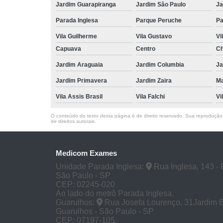
Jardim Guarapiranga
Jardim São Paulo
Ja
Parada Inglesa
Parque Peruche
Pa
Vila Guilherme
Vila Gustavo
Vi
Capuava
Centro
Ch
Jardim Araguaia
Jardim Columbia
Ja
Jardim Primavera
Jardim Zaira
M
Vila Assis Brasil
Vila Falchi
Vi
O conteúdo do texto desta página é de direito reservado. Sua reprodução, 
de direitos autorais
.
Medicom Exames
Unidade Parada Inglesa:
Rua Inglesa, 143 - 
São Paulo - SP
CEP: 02245-020
Ao lado do metrô Parada Inglesa.
Guarulhos:
Rua Josefa Lourenço, 31Jardim 
Guarulhos - São Paulo - SP
CEP: 07197-105.