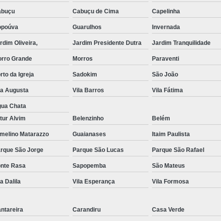
abuçu
Cabuçu de Cima
Capelinha
Exame de Imagem de Resso
opoúva
Guarulhos
Invernada
Exame de Imagem de Ress
rdim Oliveira,
Jardim Presidente Dutra
Jardim Tranquilidade
Exame de Imagem de To
rro Grande
Morros
Paraventi
Exame de Imagem de To
rto da Igreja
Sadokim
São João
Exame de Imagem de
la Augusta
Vila Barros
Vila Fátima
Exame de Imagem Resso
ua Chata
Exame de Imagem Tomografia do Crâni
tur Alvim
Belenzinho
Belém
Ressonância Magnética Abdominal e Pé
melino Matarazzo
Guaianases
Itaim Paulista
rque São Jorge
Parque São Lucas
Ressonância Magnética Cerebral
Parque São Rafael
nte Rasa
Sapopemba
São Mateus
Ressonância Magnética de Abdome Superio
la Dalila
Vila Esperança
Vila Formosa
Ressonância Magnética do Coração
Ressonância Magnética do Joelho Direito
ntareira
Carandiru
Casa Verde
Ressonância Magnética Intervencionis