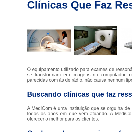
imagem
Clínicas Que Faz Re
Exames de
ressonância
Exames de
ressonância
magnética
Exames de
tomografia
Exames de
tomografia
O equipamento utilizado para exames de ressonâ
computadoriza
se transformam em imagens no computador, o
parecidas com às de rádio, não causa nenhum tipo
Radioterapia
Buscando clínicas que faz res
Ressonância
Tomografia
A MediCom é uma instituição que se orgulha de m
computadoriza
todos os anos em que vem atuando. A MediCom d
Tomografias
oferecer o melhor para os clientes.