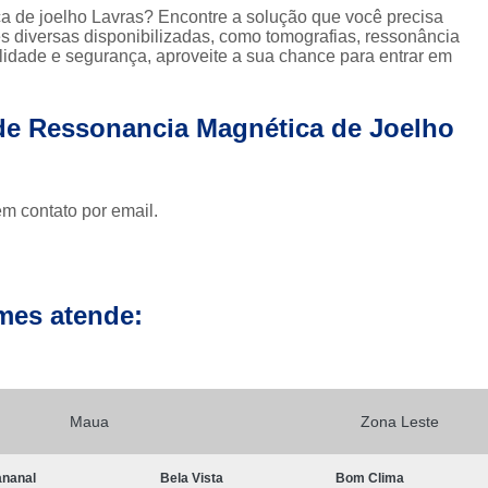
Clínica para Exames de 
a de joelho Lavras? Encontre a solução que você precisa
 diversas disponibilizadas, como tomografias, ressonância
Clínicas para Exame de Tomografia da Face
idade e segurança, aproveite a sua chance para entrar em
Clínicas para Exame de To
Clínicas para Exame de Tomografia Dental
 de Ressonancia Magnética de Joelho
Clínicas para Exame de Tom
Clínicas para Exames de Tomo
em contato por email.
Exame a Preço Popular em Sp
E
Exame Radiológico a Preço Po
Radiografia a Preço Popular
Radiologi
mes atende:
Ressonância Magnética a Preço Popular
Exame de Imagem de 
Exame de Imagem de Ressonânc
Maua
Zona Leste
Exame de Imagem de Ressonân
nanal
Bela Vista
Bom Clima
Exame de Imagem de Resso