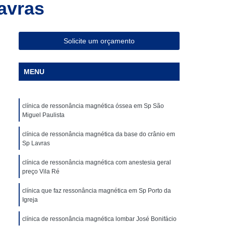
avras
ia Magnética de Abdômen
a Magnética em São Paulo
Especialista em Ressonância Magnética
Solicite um orçamento
sonância Magnética Contrastada
MENU
ombar
Clínica para Angiotomografia
ca para Fazer Tomografia Computadorizada
clínica de ressonância magnética óssea em Sp São
Superior
Clínica para Realizar Tomografia
Miguel Paulista
Abdome Total com Contraste
clínica de ressonância magnética da base do crânio em
Clínica para Tomografia de Articulações
Sp Lavras
Clínica Particular para Fazer Tomografia
clínica de ressonância magnética com anestesia geral
preço Vila Ré
ste
Clínica de Exames de Imagem
clínica que faz ressonância magnética em Sp Porto da
nica para Exame de Tomografia do Tórax
Igreja
de Tomografia Abdominal
clínica de ressonância magnética lombar José Bonifácio