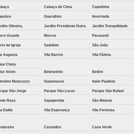
abuçu
Cabuçu de Cima
Capelinha
Exame de Imagem de Resso
opoúva
Guarulhos
Invernada
Exame de Imagem de Ress
rdim Oliveira,
Jardim Presidente Dutra
Jardim Tranquilidade
Exame de Imagem de To
rro Grande
Morros
Paraventi
Exame de Imagem de To
rto da Igreja
Sadokim
São João
Exame de Imagem de
la Augusta
Vila Barros
Vila Fátima
Exame de Imagem Resso
ua Chata
Exame de Imagem Tomografia do Crâni
tur Alvim
Belenzinho
Belém
Ressonância Magnética Abdominal e Pé
melino Matarazzo
Guaianases
Itaim Paulista
rque São Jorge
Parque São Lucas
Ressonância Magnética Cerebral
Parque São Rafael
nte Rasa
Sapopemba
São Mateus
Ressonância Magnética de Abdome Superio
la Dalila
Vila Esperança
Vila Formosa
Ressonância Magnética do Coração
Ressonância Magnética do Joelho Direito
ntareira
Carandiru
Casa Verde
Ressonância Magnética Intervencionis