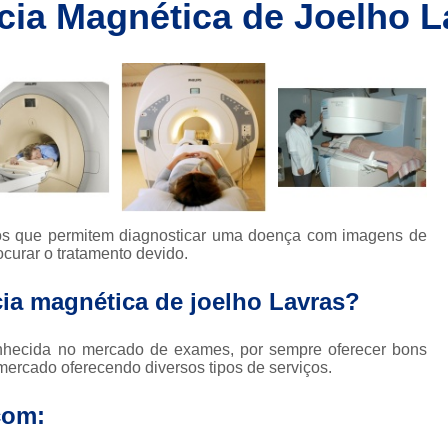
cia Magnética de Joelho L
Clínica de Ressonânc
Clínica de Ressonânci
Clínica de Ressonância Magnética em Sp
Ressonância Magnética
Res
Clínica de Tomografia de Coluna L
Clínica para Fazer Tomografia
Clíni
Clínica para Fazer Tomografia do Abdome 
tos que permitem diagnosticar uma doença com imagens de
da
Clínica para Tomografia 
ocurar o tratamento devido.
s
Clínica para Tomografia de Abdome Total
ia magnética de joelho Lavras?
s
Clínica para Tomografia de Coluna
hecida no mercado de exames, por sempre oferecer bons
Tomografia Abdominal com Contra
ercado oferecendo diversos tipos de serviços.
da
Clínica de Exames por Imagem
Clí
com:
Clínica para Exames 