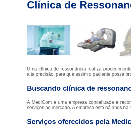
imagem
Clínica de Ressonan
Exames de
ressonância
Exames de
ressonância
magnética
Exames de
tomografia
Exames de
tomografia
Uma clínica de ressonância realiza procedimen
computadoriza
alta precisão, para que assim o paciente possa pr
Radioterapia
Buscando clínica de ressonanc
Ressonância
A MediCom é uma empresa conceituada e recon
Tomografia
serviços no mercado. A empresa está há anos no m
computadoriza
Tomografias
Serviços oferecidos pela Medi