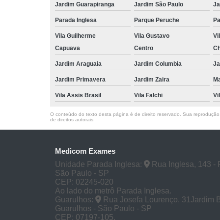
Jardim Guarapiranga
Jardim São Paulo
Ja
Parada Inglesa
Parque Peruche
Pa
Vila Guilherme
Vila Gustavo
Vi
Capuava
Centro
Ch
Jardim Araguaia
Jardim Columbia
Ja
Jardim Primavera
Jardim Zaira
M
Vila Assis Brasil
Vila Falchi
Vi
O conteúdo do texto desta página é de direito reservado. Sua reprodução, 
de direitos autorais
.
Medicom Exames
Unidade Parada Inglesa:
Rua Inglesa, 143 - 
São Paulo - SP
CEP: 02245-020
Ao lado do metrô Parada Inglesa.
Guarulhos:
Rua Josefa Lourenço, 31Jardim 
Guarulhos - São Paulo - SP
CEP: 07197-105.