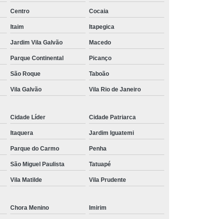
Centro
Cocaia
nância Magnética de Joelho
Itaim
Itapegica
onância Magnética de Pelve
Jardim Vila Galvão
Macedo
mografia de Articulações
Parque Continental
Picanço
mografia do Abdome Total
São Roque
Taboão
 Tomografia do Tórax
Vila Galvão
Vila Rio de Janeiro
nância Magnética de Mama
o
Exame de Imagem Tomografia Pélvica
Cidade Líder
Cidade Patriarca
lvica
Ressonância Magnética Cardíaca
Itaquera
Jardim Iguatemi
Ressonância Magnética da Prostata
Parque do Carmo
Penha
São Miguel Paulista
Tatuapé
r
Ressonância Magnética de Campo Aberto
Vila Matilde
Vila Prudente
Ressonância Magnética do Crânio
Ressonância Magnética do Quadril Esquerdo
Chora Menino
Imirim
ta
Ressonância Magnética na Coluna