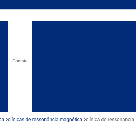
Clínica de Ressonânc
Clínica de Ressonância Ma
Clínica de Ressonância M
o x
Clínica de Ressonanc
Contato
Clínica de Ressonância Magnética do Encéf
Clínica de Ressonância Magnética Lombar
Clínica de Ressonância Magnética para Cox
Clínica Que Faz Ressonância Magnéti
Clínica de Raio X
Clínica de Raio X
os
Laboratórios de Raio X
Clínica de Ress
ca
clínicas de ressonância magnética
clínica de ressonancia
Clínica de Ressonânc