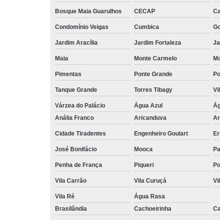
Bosque Maia Guarulhos
CECAP
C
Condomínio Veigas
Cumbica
G
Jardim Aracília
Jardim Fortaleza
Ja
Maia
Monte Carmelo
Mo
Pimentas
Ponte Grande
Po
Tanque Grande
Torres Tibagy
Vi
Várzea do Palácio
Água Azul
Ág
Anália Franco
Aricanduva
Ar
Cidade Tiradentes
Engenheiro Goulart
Er
José Bonifácio
Mooca
Pa
Penha de França
Piqueri
Po
Vila Carrão
Vila Curuçá
Vi
Vila Ré
Água Rasa
Brasilândia
Cachoeirinha
Ca