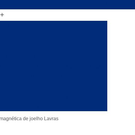
(11) 2206-1364
ia Magnética Articular
gnética com Anestesia Geral
agnética da Base do Crânio
ia Magnética de Joelho
alo
Clínica de Ressonância Magnética Fetal
Clínica de Ressonância Magnética óssea
a
Clínica de Ressonância Magnética Torácica
ca
Clínicas de Ressonância Magnética
 em São Paulo
Clínica de Raio X em Sp
onância
Clínica de Ressonância Magnética
 magnética de joelho Lavras
ia Magnética da Coluna