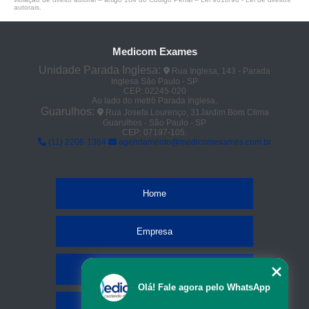
autorais
.
Medicom Exames
Unidade Parada Inglesa:
Rua Inglesa, 143 - Parada
Inglesa São Paulo - SP
CEP: 02245-020
Ao lado do metrô Parada Inglesa.
Guarulhos:
Rua Josefa Lourenço, 31Jardim Bom Clima
Guarulhos - São Paulo - SP
CEP: 07197-105.
(11) 2206-1364
agendamento@medicomexames.com.br
Home
Empresa
Missão
Olá! Fale agora pelo WhatsApp
Serviços