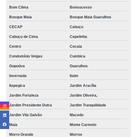
Bom Clima
Bonsucesso
Bosque Maia
Bosque Maia Guarulhos
CECAP
Cabuçu
Cabuçu de Cima
Capelinha
Centro
Cocaia
Condomínio Veigas
Cumbica
Gopoúva
Guarulhos
Invernada
Itaim
Itapegica
Jardim Aracília
Jardim Fortaleza
Jardim Oliveira,
Jardim Presidente Dutra
Jardim Tranquilidade
Jardim Vila Galvão
Macedo
Maia
Monte Carmelo
Morro Grande
Morros