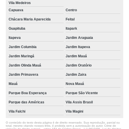
Vila Medeiros
Capuava
Centro
Chácara Maria Aparecida
Feital
Guapituba
Itapark
Itapeva
Jardim Araguaia
Jardim Columbia
Jardim Itapeva
Jardim Maringá
Jardim Mauá
Jardim Olinda Mauá
Jardim Oratório
Jardim Primavera
Jardim Zaira
Mauá
Nova Mauá
Parque Boa Esperança
Parque São Vicente
Parque das Américas
Vila Assis Brasil
Vila Falchi
Vila Magini
O conteúdo do texto desta página é de direito reservado. Sua reprodução, parcial ou
total, mesmo citando nossos links, é proibida sem a autorização do autor. Crime de
violação de direito autoral – artigo 184 do Código Penal –
Lei 9610/98 - Lei de direitos