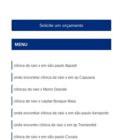
ia Magnética de Abdômen
a Magnética em São Paulo
Especialista em Ressonância Magnética
Solicite um orçamento
sonância Magnética Contrastada
MENU
ombar
Clínica para Angiotomografia
ca para Fazer Tomografia Computadorizada
clínica de raio x em são paulo Itapark
Superior
Clínica para Realizar Tomografia
Abdome Total com Contraste
onde encontrar clínica de raio x em sp Capuava
Clínica para Tomografia de Articulações
clínicas de raio x Morro Grande
Clínica Particular para Fazer Tomografia
clínica de raio x capital Bosque Maia
ste
Clínica de Exames de Imagem
onde encontrar clínica de raio x em são paulo Aeroporto
nica para Exame de Tomografia do Tórax
onde encontro clínica de raio x em sp Tremembé
de Tomografia Abdominal
clínica de raio x em são paulo Cocaia