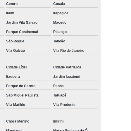
Centro
Cocaia
nância Magnética de Joelho
Itaim
Itapegica
onância Magnética de Pelve
Jardim Vila Galvão
Macedo
mografia de Articulações
Parque Continental
Picanço
mografia do Abdome Total
São Roque
Taboão
 Tomografia do Tórax
Vila Galvão
Vila Rio de Janeiro
nância Magnética de Mama
Cidade Líder
Cidade Patriarca
o
Exame de Imagem Tomografia Pélvica
Itaquera
Jardim Iguatemi
lvica
Ressonância Magnética Cardíaca
Parque do Carmo
Penha
Ressonância Magnética da Prostata
São Miguel Paulista
Tatuapé
r
Ressonância Magnética de Campo Aberto
Vila Matilde
Vila Prudente
Ressonância Magnética do Crânio
Ressonância Magnética do Quadril Esquerdo
Chora Menino
Imirim
ta
Ressonância Magnética na Coluna
Mandaqui
Nossa Senhora do Ó