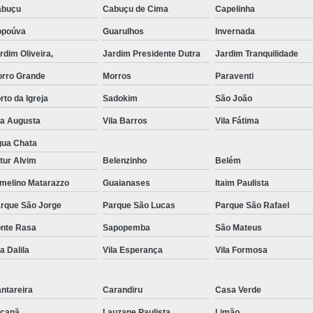
abuçu
Cabuçu de Cima
Capelinha
Exame de Imagem de Resso
opoúva
Guarulhos
Invernada
Exame de Imagem de Ress
rdim Oliveira,
Jardim Presidente Dutra
Jardim Tranquilidade
Exame de Imagem de To
rro Grande
Morros
Paraventi
Exame de Imagem de To
rto da Igreja
Sadokim
São João
Exame de Imagem de
la Augusta
Vila Barros
Vila Fátima
Exame de Imagem Resso
ua Chata
tur Alvim
Belenzinho
Belém
Exame de Imagem Tomografia do Crâni
melino Matarazzo
Guaianases
Itaim Paulista
Ressonância Magnética Abdominal e Pé
rque São Jorge
Parque São Lucas
Parque São Rafael
Ressonância Magnética Cerebral
nte Rasa
Sapopemba
São Mateus
Ressonância Magnética de Abdome Superio
la Dalila
Vila Esperança
Vila Formosa
Ressonância Magnética do Coração
Ressonância Magnética do Joelho Direito
ntareira
Carandiru
Casa Verde
Ressonância Magnética Intervencionis
çanã
Lauzane Paulista
Limão