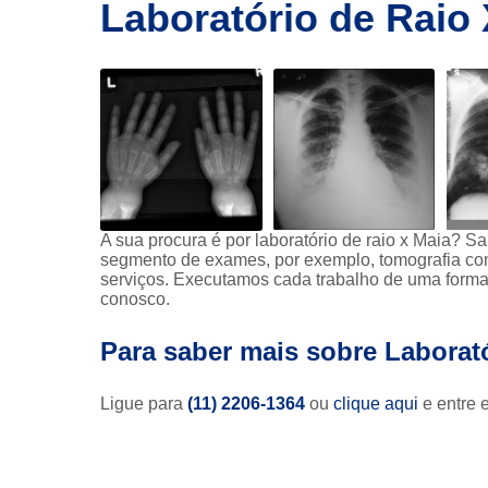
imagem
Laboratório de Raio
Exames de
ressonância
Exames de
ressonância
magnética
Exames de
tomografia
Exames de
A sua procura é por laboratório de raio x Maia? 
tomografia
segmento de exames, por exemplo, tomografia com
computadoriza
serviços. Executamos cada trabalho de uma forma 
conosco.
Radioterapia
Ressonância
Para saber mais sobre Laborat
Tomografia
computadoriza
Ligue para
(11) 2206-1364
ou
clique aqui
e entre 
Tomografias