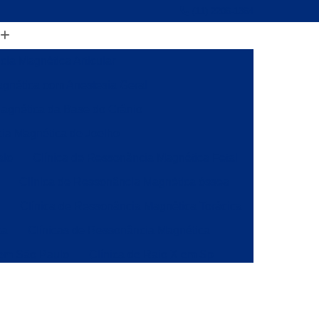
(11) 2206-1364
ia Magnética Articular
gnética com Anestesia Geral
agnética da Base do Crânio
ia Magnética de Joelho
alo
Clínica de Ressonância Magnética Fetal
Clínica de Ressonância Magnética óssea
a
Clínica de Ressonância Magnética Torácica
ca
Clínicas de Ressonância Magnética
 em São Paulo
Clínica de Raio X em Sp
onância
Clínica de Ressonância Magnética
ia Magnética da Coluna