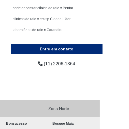
Tomografia Abdominal Total
onde encontrar clínica de raio x Penha
Clínicas para Exame de Tomografia da Pelve
clínicas de raio x em sp Cidade Líder
mografia das Vias Urinárias
laboratórios de raio x Carandiru
Clínicas para Exame de Tomografia do Crânio
ografia Escanometria Digital
Entre em contato
grafia
Exame a Preço Popular
xame de Radiografia a Preço Popular
(11) 2206-1364
pular
Exames a Preço Popular
a a Preço Popular
Raio X a Preço Popular
Tomografia Computadorizada a Preço Popular
Ressonância Magnética
Zona Norte
ia Magnética da Coluna Cervical
cia Magnética da Coluna Lombar
Bonsucesso
Bosque Maia
nância Magnética de Crânio