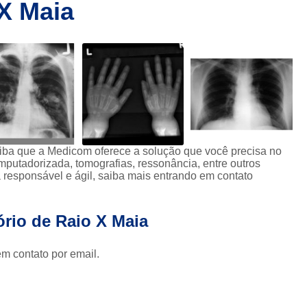
 X Maia
Clínica de Ressonânc
Clínica de Ressonânci
Clínica de Ressonância Magnética em Sp
Ressonância Magnética
Res
Clínica de Tomografia de Coluna L
Clínica para Fazer Tomografia
Clíni
Clínica para Fazer Tomografia do Abdome 
Saiba que a Medicom oferece a solução que você precisa no
putadorizada, tomografias, ressonância, entre outros
da
Clínica para Tomografia 
responsável e ágil, saiba mais entrando em contato
s
Clínica para Tomografia de Abdome Total
s
ório de Raio X Maia
Clínica para Tomografia de Coluna
Tomografia Abdominal com Contra
da
em contato por email.
Clínica de Exames por Imagem
Clí
Clínica para Exames 