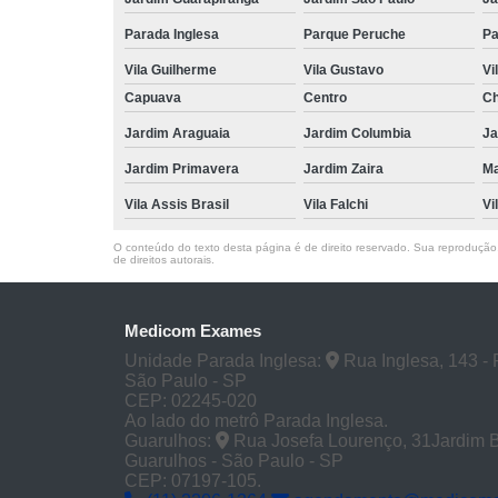
Parada Inglesa
Parque Peruche
Pa
Vila Guilherme
Vila Gustavo
Vi
Capuava
Centro
Ch
Jardim Araguaia
Jardim Columbia
Ja
Jardim Primavera
Jardim Zaira
M
Vila Assis Brasil
Vila Falchi
Vi
O conteúdo do texto desta página é de direito reservado. Sua reprodução, 
de direitos autorais
.
Medicom Exames
Unidade Parada Inglesa:
Rua Inglesa, 143 - 
São Paulo - SP
CEP: 02245-020
Ao lado do metrô Parada Inglesa.
Guarulhos:
Rua Josefa Lourenço, 31Jardim 
Guarulhos - São Paulo - SP
CEP: 07197-105.