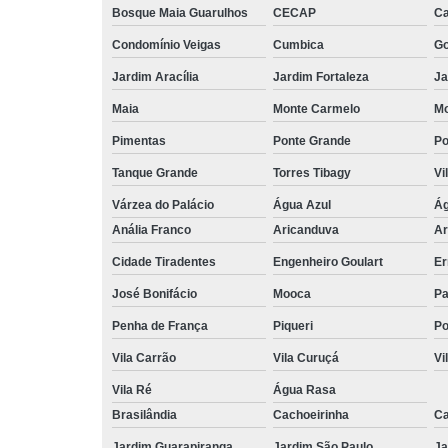
Bosque Maia Guarulhos
CECAP
C
Condomínio Veigas
Cumbica
G
Jardim Aracília
Jardim Fortaleza
Ja
Maia
Monte Carmelo
Mo
Pimentas
Ponte Grande
Po
Tanque Grande
Torres Tibagy
Vi
Várzea do Palácio
Água Azul
Ág
Anália Franco
Aricanduva
Ar
Cidade Tiradentes
Engenheiro Goulart
Er
José Bonifácio
Mooca
Pa
Penha de França
Piqueri
Po
Vila Carrão
Vila Curuçá
Vi
Vila Ré
Água Rasa
Brasilândia
Cachoeirinha
Ca
Jardim Guarapiranga
Jardim São Paulo
Ja