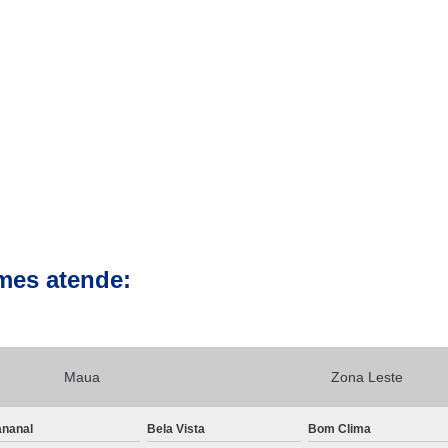
Clínica para Exames de 
Clínicas para Exame de Tomografia da Face
Clínicas para Exame de To
Clínicas para Exame de Tomografia Dental
Clínicas para Exame de Tom
Clínicas para Exames de Tomo
Exame a Preço Popular em Sp
E
Exame Radiológico a Preço Po
mes atende:
Radiografia a Preço Popular
Radiologi
Ressonância Magnética a Preço Popular
Exame de Imagem de 
Maua
Zona Leste
Exame de Imagem de Ressonânc
Exame de Imagem de Ressonân
nanal
Bela Vista
Bom Clima
Exame de Imagem de Resso