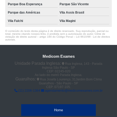
Parque Boa Esperança
Parque São Vicente
Parque das Américas
Vila Assis Brasil
Vila Falchi
Vila Magini
O conteúdo do texto desta página é de direito reservado. Sua reprodução, parcial ou
total, mesmo citando nossos links, é proibida sem a autorização do autor. Crime de
violação de direito autoral – artigo 184 do Código Penal –
Lei 9610/98 - Lei de direitos
autorais
.
Medicom Exames
Unidade Parada Inglesa:
Rua Inglesa, 143 - Parada
Inglesa São Paulo - SP
CEP: 02245-020
Ao lado do metrô Parada Inglesa.
Guarulhos:
Rua Josefa Lourenço, 31Jardim Bom Clima
Guarulhos - São Paulo - SP
CEP: 07197-105.
(11) 2206-1364
agendamento@medicomexames.com.br
Home