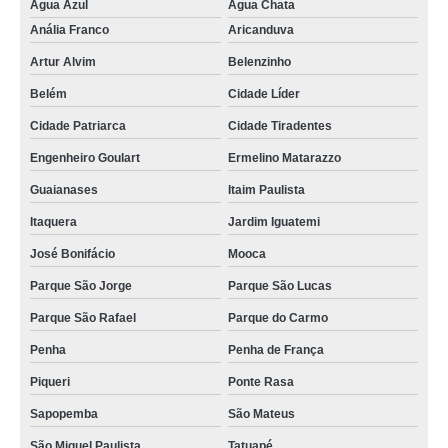
Água Azul
Água Chata
Anália Franco
Aricanduva
Artur Alvim
Belenzinho
Belém
Cidade Líder
Cidade Patriarca
Cidade Tiradentes
Engenheiro Goulart
Ermelino Matarazzo
Guaianases
Itaim Paulista
Itaquera
Jardim Iguatemi
José Bonifácio
Mooca
Parque São Jorge
Parque São Lucas
Parque São Rafael
Parque do Carmo
Penha
Penha de França
Piqueri
Ponte Rasa
Sapopemba
São Mateus
São Miguel Paulista
Tatuapé