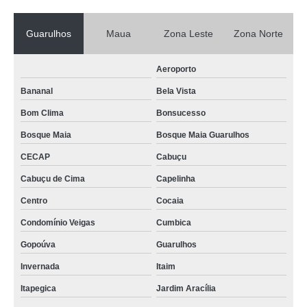
Guarulhos
Maua
Zona Leste
Zona Norte
Aeroporto
Bananal
Bela Vista
Bom Clima
Bonsucesso
Bosque Maia
Bosque Maia Guarulhos
CECAP
Cabuçu
Cabuçu de Cima
Capelinha
Centro
Cocaia
Condomínio Veigas
Cumbica
Gopoúva
Guarulhos
Invernada
Itaim
Itapegica
Jardim Aracília