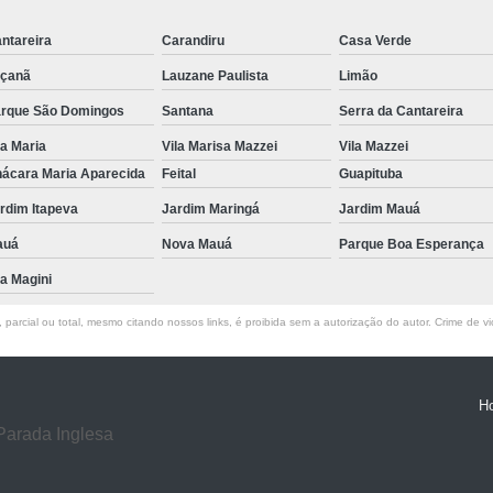
Exame de Ressonância Magnética
Exa
ntareira
Carandiru
Casa Verde
Exame de Ressonância Magnética em Sp
çanã
Lauzane Paulista
Limão
Tomografia Cervical
Tomografia de 
rque São Domingos
Santana
Serra da Cantareira
Tomografia do Crânio com Contraste
T
la Maria
Vila Marisa Mazzei
Vila Mazzei
ácara Maria Aparecida
Feital
Guapituba
Tomografia dos Ossos Temporais
Tomografi
rdim Itapeva
Jardim Maringá
Jardim Mauá
Tomografia Renal
Tomo
auá
Nova Mauá
Parque Boa Esperança
Exame de Tomogra
la Magini
Exame de Tomografia Computadorizad
parcial ou total, mesmo citando nossos links, é proibida sem a autorização do autor. Crime de vi
Tomografia Computadoriza
Clínica para Procedimento de Betaterap
Clínica para Radioterapia
Clí
H
Parada Inglesa
Laboratório de Radiocirurgia
Labo
Laboratório de Radiocirurgia Megavoltage