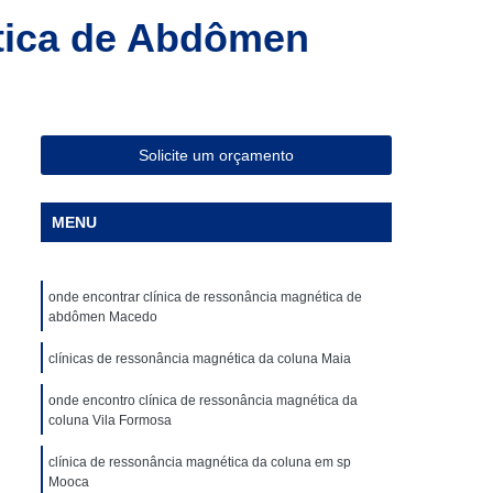
ia Magnética de Abdômen
tica de Abdômen
a Magnética em São Paulo
Especialista em Ressonância Magnética
sonância Magnética Contrastada
Solicite um orçamento
ombar
Clínica para Angiotomografia
ca para Fazer Tomografia Computadorizada
MENU
Superior
Clínica para Realizar Tomografia
Abdome Total com Contraste
onde encontrar clínica de ressonância magnética de
Clínica para Tomografia de Articulações
abdômen Macedo
Clínica Particular para Fazer Tomografia
clínicas de ressonância magnética da coluna Maia
ste
Clínica de Exames de Imagem
onde encontro clínica de ressonância magnética da
coluna Vila Formosa
nica para Exame de Tomografia do Tórax
de Tomografia Abdominal
clínica de ressonância magnética da coluna em sp
Mooca