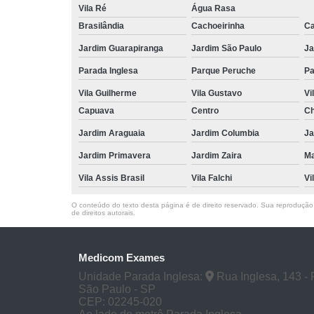
Vila Ré
Água Rasa
Brasilândia
Cachoeirinha
Ca
Jardim Guarapiranga
Jardim São Paulo
Ja
Parada Inglesa
Parque Peruche
Pa
Vila Guilherme
Vila Gustavo
Vi
Capuava
Centro
Ch
Jardim Araguaia
Jardim Columbia
Ja
Jardim Primavera
Jardim Zaira
M
Vila Assis Brasil
Vila Falchi
Vi
O conteúdo do texto desta página é de direito reservado. Sua reprodução, 
de direitos autorais
.
Medicom Exames
Unidade Parada Inglesa:
Rua Inglesa, 143 - 
São Paulo - SP
CEP: 02245-020