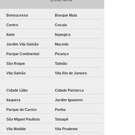
nância Magnética de Joelho
Bonsucesso
Bosque Maia
onância Magnética de Pelve
Centro
Cocaia
mografia de Articulações
Itaim
Itapegica
mografia do Abdome Total
Jardim Vila Galvão
Macedo
 Tomografia do Tórax
Parque Continental
Picanço
nância Magnética de Mama
São Roque
Taboão
o
Exame de Imagem Tomografia Pélvica
Vila Galvão
Vila Rio de Janeiro
lvica
Ressonância Magnética Cardíaca
Cidade Líder
Cidade Patriarca
Ressonância Magnética da Prostata
Itaquera
Jardim Iguatemi
r
Ressonância Magnética de Campo Aberto
Parque do Carmo
Penha
Ressonância Magnética do Crânio
São Miguel Paulista
Tatuapé
Ressonância Magnética do Quadril Esquerdo
Vila Matilde
Vila Prudente
ta
Ressonância Magnética na Coluna