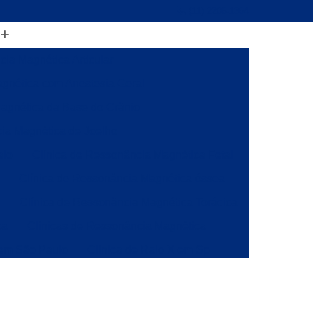
(11) 2206-1364
ia Magnética Articular
gnética com Anestesia Geral
agnética da Base do Crânio
ia Magnética de Joelho
alo
Clínica de Ressonância Magnética Fetal
Clínica de Ressonância Magnética óssea
a
Clínica de Ressonância Magnética Torácica
ca
Clínicas de Ressonância Magnética
 em São Paulo
Clínica de Raio X em Sp
onância
Clínica de Ressonância Magnética
ia Magnética da Coluna