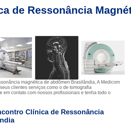
Clínica de Ressonânc
ica de Ressonância Magné
Clínica de Ressonânci
Clínica de Ressonância Magnética em Sp
Ressonância Magnética
Res
Clínica de Tomografia de Coluna L
Clínica para Fazer Tomografia
Clíni
Clínica para Fazer Tomografia do Abdome 
da
Clínica para Tomografia 
ressonância magnética de abdômen Brasilândia, A Medicom
s
Clínica para Tomografia de Abdome Total
seus clientes serviços como o de tomografia
s
e em contato com nossos profissionais e tenha todo o
Clínica para Tomografia de Coluna
Tomografia Abdominal com Contra
da
contro Clínica de Ressonância
Clínica de Exames por Imagem
Clí
ndia
Clínica para Exames 