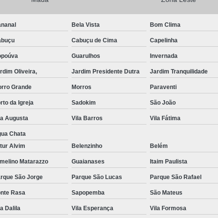
Exame de Imagem de Resso
nanal
Bela Vista
Bom Clima
Exame de Imagem de Ress
abuçu
Cabuçu de Cima
Capelinha
Exame de Imagem de To
opoúva
Guarulhos
Invernada
Exame de Imagem de To
rdim Oliveira,
Jardim Presidente Dutra
Jardim Tranquilidade
Exame de Imagem de
rro Grande
Morros
Paraventi
Exame de Imagem Resso
rto da Igreja
Sadokim
São João
Exame de Imagem Tomografia do Crâni
la Augusta
Vila Barros
Vila Fátima
Ressonância Magnética Abdominal e Pé
ua Chata
tur Alvim
Belenzinho
Belém
Ressonância Magnética Cerebral
melino Matarazzo
Guaianases
Itaim Paulista
Ressonância Magnética de Abdome Superio
rque São Jorge
Parque São Lucas
Parque São Rafael
Ressonância Magnética do Coração
nte Rasa
Sapopemba
São Mateus
Ressonância Magnética do Joelho Direito
la Dalila
Vila Esperança
Vila Formosa
Ressonância Magnética Intervencionis