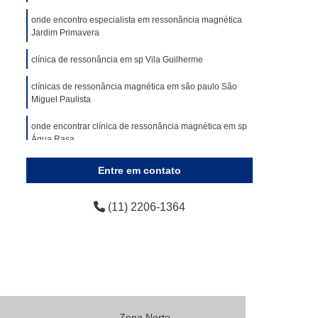
Tomografia Abdominal Total
onde encontro especialista em ressonância magnética
Clínicas para Exame de Tomografia da Pelve
Jardim Primavera
mografia das Vias Urinárias
clínica de ressonância em sp Vila Guilherme
Clínicas para Exame de Tomografia do Crânio
clínicas de ressonância magnética em são paulo São
ografia Escanometria Digital
Miguel Paulista
grafia
Exame a Preço Popular
onde encontrar clínica de ressonância magnética em sp
Água Rasa
xame de Radiografia a Preço Popular
ressonância magnética Sapopemba
Entre em contato
pular
Exames a Preço Popular
onde encontro ressonância magnética contrastada
a a Preço Popular
Raio X a Preço Popular
CECAP
(11) 2206-1364
Tomografia Computadorizada a Preço Popular
Ressonância Magnética
ia Magnética da Coluna Cervical
cia Magnética da Coluna Lombar
nância Magnética de Crânio
Zona Norte