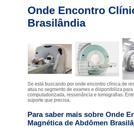
imagem
Onde Encontro Clín
Exames de
ressonância
Brasilândia
Exames de
ressonância
magnética
Exames de
tomografia
Exames de
tomografia
computadoriza
Se está buscando por onde encontro clínica de 
Radioterapia
atua no segmento de exames e disponibiliza para 
Ressonância
computadorizada, ressonância e tomografias. Entr
suporte que precisa.
Tomografia
computadoriza
Para saber mais sobre Onde En
Tomografias
Magnética de Abdômen Brasilâ