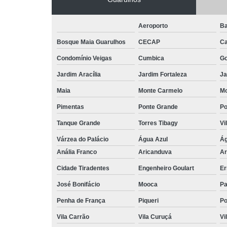
Aeroporto
Ba
Bosque Maia Guarulhos
CECAP
C
Condomínio Veigas
Cumbica
G
Jardim Aracília
Jardim Fortaleza
Ja
Maia
Monte Carmelo
Mo
Pimentas
Ponte Grande
Po
Tanque Grande
Torres Tibagy
Vi
Várzea do Palácio
Água Azul
Ág
Anália Franco
Aricanduva
Ar
Cidade Tiradentes
Engenheiro Goulart
Er
José Bonifácio
Mooca
Pa
Penha de França
Piqueri
Po
Vila Carrão
Vila Curuçá
Vi