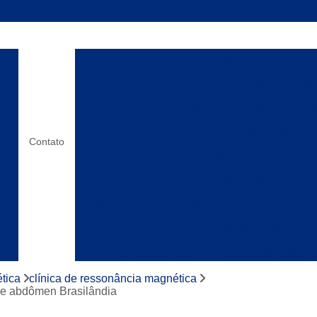
Clínica de Ressonânc
Clínica de Ressonância Ma
Clínica de Ressonância M
o x
Clínica de Ressonanc
Contato
Clínica de Ressonância Magnética do Encéf
Clínica de Ressonância Magnética Lombar
Clínica de Ressonância Magnética para Cox
Clínica Que Faz Ressonância Magnéti
Clínica de Raio X
Clínica de Raio X
os
Laboratórios de Raio X
Clínica de Ress
tica
clínica de ressonância magnética
de abdômen Brasilândia
Clínica de Ressonânc