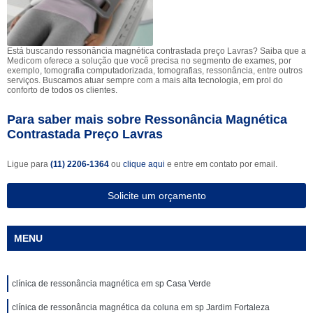
Está buscando ressonância magnética contrastada preço Lavras? Saiba que a
Medicom oferece a solução que você precisa no segmento de exames, por
exemplo, tomografia computadorizada, tomografias, ressonância, entre outros
serviços. Buscamos atuar sempre com a mais alta tecnologia, em prol do
conforto de todos os clientes.
Para saber mais sobre Ressonância Magnética
Contrastada Preço Lavras
Ligue para
(11) 2206-1364
ou
clique aqui
e entre em contato por email.
Solicite um orçamento
MENU
clínica de ressonância magnética em sp Casa Verde
clínica de ressonância magnética da coluna em sp Jardim Fortaleza