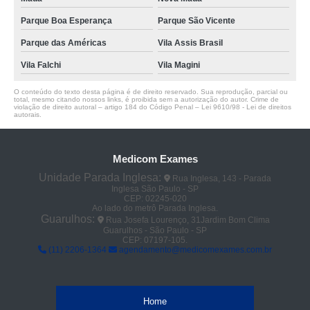
Parque Boa Esperança
Parque São Vicente
Parque das Américas
Vila Assis Brasil
Vila Falchi
Vila Magini
O conteúdo do texto desta página é de direito reservado. Sua reprodução, parcial ou
total, mesmo citando nossos links, é proibida sem a autorização do autor. Crime de
violação de direito autoral – artigo 184 do Código Penal –
Lei 9610/98 - Lei de direitos
autorais
.
Medicom Exames
Unidade Parada Inglesa:
Rua Inglesa, 143 - Parada
Inglesa São Paulo - SP
CEP: 02245-020
Ao lado do metrô Parada Inglesa.
Guarulhos:
Rua Josefa Lourenço, 31Jardim Bom Clima
Guarulhos - São Paulo - SP
CEP: 07197-105.
(11) 2206-1364
agendamento@medicomexames.com.br
Home