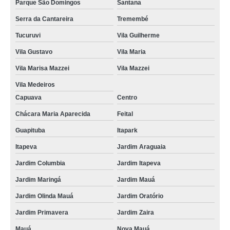
Parque São Domingos
Santana
Serra da Cantareira
Tremembé
Tucuruvi
Vila Guilherme
Vila Gustavo
Vila Maria
Vila Marisa Mazzei
Vila Mazzei
Vila Medeiros
Capuava
Centro
Chácara Maria Aparecida
Feital
Guapituba
Itapark
Itapeva
Jardim Araguaia
Jardim Columbia
Jardim Itapeva
Jardim Maringá
Jardim Mauá
Jardim Olinda Mauá
Jardim Oratório
Jardim Primavera
Jardim Zaira
Mauá
Nova Mauá