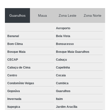
Guarulhos
Maua
Zona Leste
Zona Norte
Aeroporto
Bananal
Bela Vista
Bom Clima
Bonsucesso
Bosque Maia
Bosque Maia Guarulhos
CECAP
Cabuçu
Cabuçu de Cima
Capelinha
Centro
Cocaia
Condomínio Veigas
Cumbica
Gopoúva
Guarulhos
Invernada
Itaim
Itapegica
Jardim Aracília