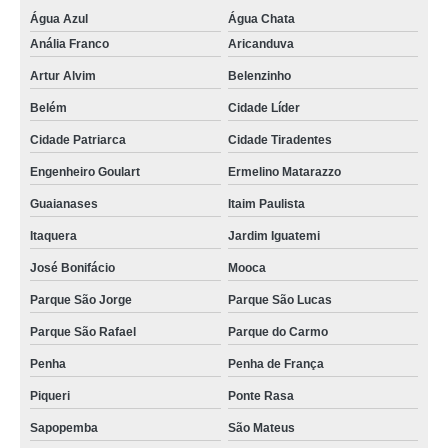
Água Azul
Água Chata
Anália Franco
Aricanduva
Artur Alvim
Belenzinho
Belém
Cidade Líder
Cidade Patriarca
Cidade Tiradentes
Engenheiro Goulart
Ermelino Matarazzo
Guaianases
Itaim Paulista
Itaquera
Jardim Iguatemi
José Bonifácio
Mooca
Parque São Jorge
Parque São Lucas
Parque São Rafael
Parque do Carmo
Penha
Penha de França
Piqueri
Ponte Rasa
Sapopemba
São Mateus