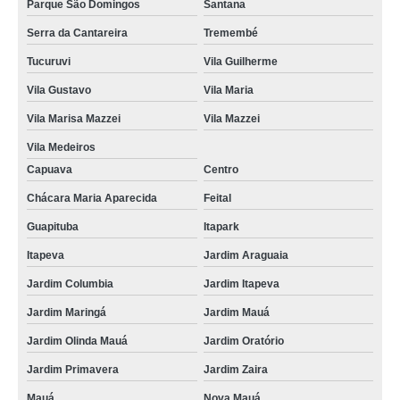
Parque São Domingos
Santana
Serra da Cantareira
Tremembé
Tucuruvi
Vila Guilherme
Vila Gustavo
Vila Maria
Vila Marisa Mazzei
Vila Mazzei
Vila Medeiros
Capuava
Centro
Chácara Maria Aparecida
Feital
Guapituba
Itapark
Itapeva
Jardim Araguaia
Jardim Columbia
Jardim Itapeva
Jardim Maringá
Jardim Mauá
Jardim Olinda Mauá
Jardim Oratório
Jardim Primavera
Jardim Zaira
Mauá
Nova Mauá