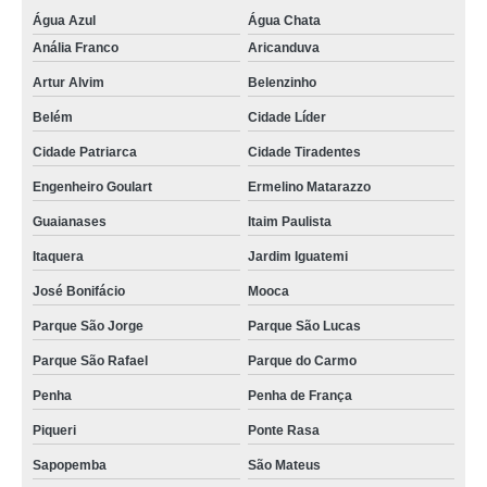
Água Azul
Água Chata
Anália Franco
Aricanduva
Artur Alvim
Belenzinho
Belém
Cidade Líder
Cidade Patriarca
Cidade Tiradentes
Engenheiro Goulart
Ermelino Matarazzo
Guaianases
Itaim Paulista
Itaquera
Jardim Iguatemi
José Bonifácio
Mooca
Parque São Jorge
Parque São Lucas
Parque São Rafael
Parque do Carmo
Penha
Penha de França
Piqueri
Ponte Rasa
Sapopemba
São Mateus