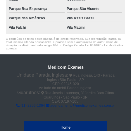
Parque Boa Esperança
Parque São Vicente
Parque das Américas
Vila Assis Brasil
Vila Falchi
Vila Magini
O conteúdo do texto desta página é de direito reservado. Sua reprodução, parcial ou
total, mesmo citando nossos links, é proibida sem a autorização do autor. Crime de
violação de direito autoral – artigo 184 do Código Penal –
Lei 9610/98 - Lei de direitos
autorais
.
Medicom Exames
Unidade Parada Inglesa:
Rua Inglesa, 143 - Parada
Inglesa São Paulo - SP
CEP: 02245-020
Ao lado do metrô Parada Inglesa.
Guarulhos:
Rua Josefa Lourenço, 31Jardim Bom Clima
Guarulhos - São Paulo - SP
CEP: 07197-105.
(11) 2206-1364
agendamento@medicomexames.com.br
Home