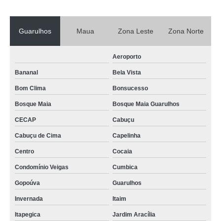
Guarulhos
Maua
Zona Leste
Zona Norte
Aeroporto
Bananal
Bela Vista
Bom Clima
Bonsucesso
Bosque Maia
Bosque Maia Guarulhos
CECAP
Cabuçu
Cabuçu de Cima
Capelinha
Centro
Cocaia
Condomínio Veigas
Cumbica
Gopoúva
Guarulhos
Invernada
Itaim
Itapegica
Jardim Aracília