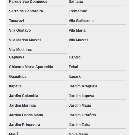
Parque São Domingos
Santana
Serra da Cantareira
Tremembé
Tucuruvi
Vila Guilherme
Vila Gustavo
Vila Maria
Vila Marisa Mazzei
Vila Mazzei
Vila Medeiros
Capuava
Centro
Chácara Maria Aparecida
Feital
Guapituba
Itapark
Itapeva
Jardim Araguaia
Jardim Columbia
Jardim Itapeva
Jardim Maringá
Jardim Mauá
Jardim Olinda Mauá
Jardim Oratório
Jardim Primavera
Jardim Zaira
Mauá
Nova Mauá