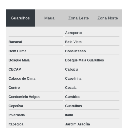
Guarulhos
Maua
Zona Leste
Zona Norte
Aeroporto
Bananal
Bela Vista
Bom Clima
Bonsucesso
Bosque Maia
Bosque Maia Guarulhos
CECAP
Cabuçu
Cabuçu de Cima
Capelinha
Centro
Cocaia
Condomínio Veigas
Cumbica
Gopoúva
Guarulhos
Invernada
Itaim
Itapegica
Jardim Aracília