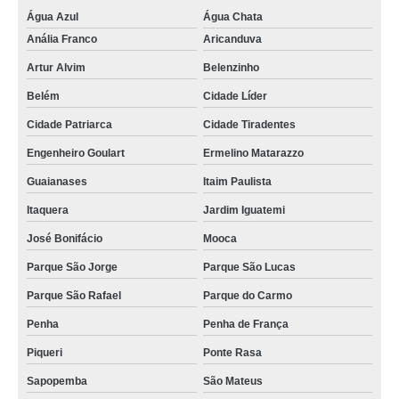
Água Azul
Água Chata
Anália Franco
Aricanduva
Artur Alvim
Belenzinho
Belém
Cidade Líder
Cidade Patriarca
Cidade Tiradentes
Engenheiro Goulart
Ermelino Matarazzo
Guaianases
Itaim Paulista
Itaquera
Jardim Iguatemi
José Bonifácio
Mooca
Parque São Jorge
Parque São Lucas
Parque São Rafael
Parque do Carmo
Penha
Penha de França
Piqueri
Ponte Rasa
Sapopemba
São Mateus