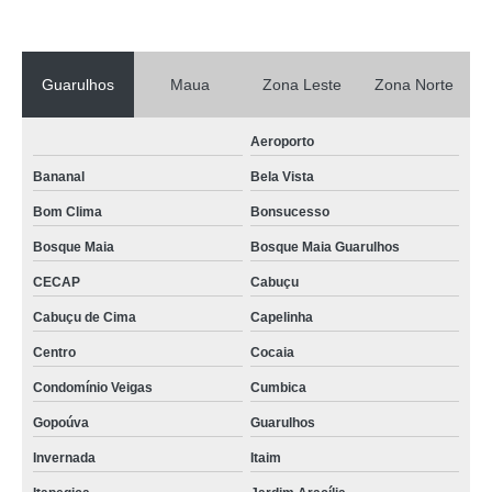
Guarulhos
Maua
Zona Leste
Zona Norte
Aeroporto
Bananal
Bela Vista
Bom Clima
Bonsucesso
Bosque Maia
Bosque Maia Guarulhos
CECAP
Cabuçu
Cabuçu de Cima
Capelinha
Centro
Cocaia
Condomínio Veigas
Cumbica
Gopoúva
Guarulhos
Invernada
Itaim