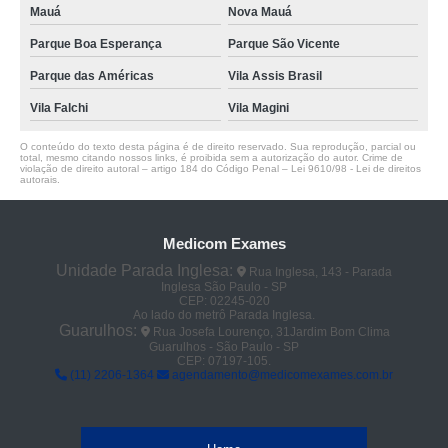
Mauá
Nova Mauá
Parque Boa Esperança
Parque São Vicente
Parque das Américas
Vila Assis Brasil
Vila Falchi
Vila Magini
O conteúdo do texto desta página é de direito reservado. Sua reprodução, parcial ou
total, mesmo citando nossos links, é proibida sem a autorização do autor. Crime de
violação de direito autoral – artigo 184 do Código Penal –
Lei 9610/98 - Lei de direitos
autorais
.
Medicom Exames
Unidade Parada Inglesa:
Rua Inglesa, 143 - Parada
Inglesa São Paulo - SP
CEP: 02245-020
Ao lado do metrô Parada Inglesa.
Guarulhos:
Rua Josefa Lourenço, 31Jardim Bom Clima
Guarulhos - São Paulo - SP
CEP: 07197-105.
(11) 2206-1364
agendamento@medicomexames.com.br