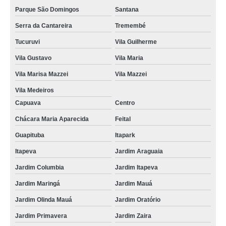
Parque São Domingos
Santana
Serra da Cantareira
Tremembé
Tucuruvi
Vila Guilherme
Vila Gustavo
Vila Maria
Vila Marisa Mazzei
Vila Mazzei
Vila Medeiros
Capuava
Centro
Chácara Maria Aparecida
Feital
Guapituba
Itapark
Itapeva
Jardim Araguaia
Jardim Columbia
Jardim Itapeva
Jardim Maringá
Jardim Mauá
Jardim Olinda Mauá
Jardim Oratório
Jardim Primavera
Jardim Zaira