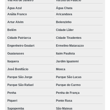
Vila Rio de Janeiro
Várzea do Palácio
Água Azul
Água Chata
Anália Franco
Aricanduva
Artur Alvim
Belenzinho
Belém
Cidade Líder
Cidade Patriarca
Cidade Tiradentes
Engenheiro Goulart
Ermelino Matarazzo
Guaianases
Itaim Paulista
Itaquera
Jardim Iguatemi
José Bonifácio
Mooca
Parque São Jorge
Parque São Lucas
Parque São Rafael
Parque do Carmo
Penha
Penha de França
Piqueri
Ponte Rasa
Sapopemba
São Mateus