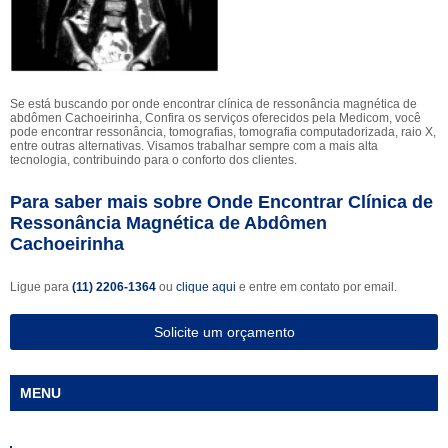
Se está buscando por onde encontrar clínica de ressonância magnética de
abdômen Cachoeirinha, Confira os serviços oferecidos pela Medicom, você
pode encontrar ressonância, tomografias, tomografia computadorizada, raio X,
entre outras alternativas. Visamos trabalhar sempre com a mais alta
tecnologia, contribuindo para o conforto dos clientes.
Para saber mais sobre Onde Encontrar Clínica de
Ressonância Magnética de Abdômen
Cachoeirinha
Ligue para
(11) 2206-1364
ou
clique aqui
e entre em contato por email.
Solicite um orçamento
MENU