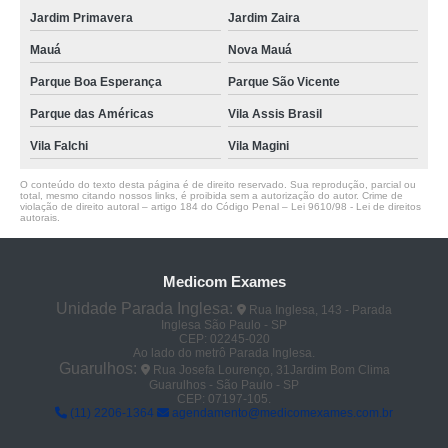
Jardim Primavera
Jardim Zaira
Mauá
Nova Mauá
Parque Boa Esperança
Parque São Vicente
Parque das Américas
Vila Assis Brasil
Vila Falchi
Vila Magini
O conteúdo do texto desta página é de direito reservado. Sua reprodução, parcial ou
total, mesmo citando nossos links, é proibida sem a autorização do autor. Crime de
violação de direito autoral – artigo 184 do Código Penal –
Lei 9610/98 - Lei de direitos
autorais
.
Medicom Exames
Unidade Parada Inglesa:
Rua Inglesa, 143 - Parada
Inglesa São Paulo - SP
CEP: 02245-020
Ao lado do metrô Parada Inglesa.
Guarulhos:
Rua Josefa Lourenço, 31Jardim Bom Clima
Guarulhos - São Paulo - SP
CEP: 07197-105.
(11) 2206-1364
agendamento@medicomexames.com.br