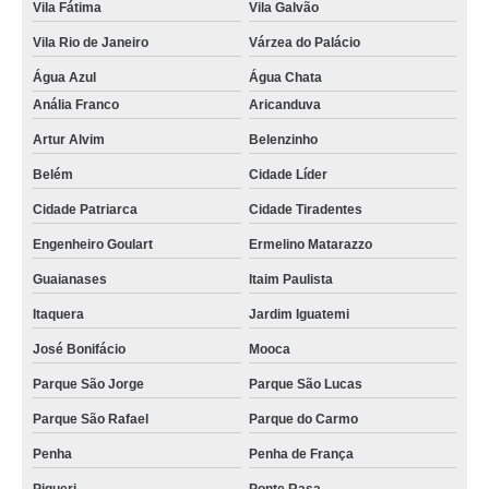
Vila Fátima
Vila Galvão
Vila Rio de Janeiro
Várzea do Palácio
Água Azul
Água Chata
Anália Franco
Aricanduva
Artur Alvim
Belenzinho
Belém
Cidade Líder
Cidade Patriarca
Cidade Tiradentes
Engenheiro Goulart
Ermelino Matarazzo
Guaianases
Itaim Paulista
Itaquera
Jardim Iguatemi
José Bonifácio
Mooca
Parque São Jorge
Parque São Lucas
Parque São Rafael
Parque do Carmo
Penha
Penha de França