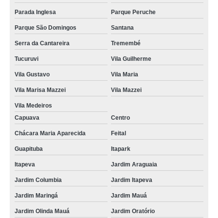
Parada Inglesa
Parque Peruche
Parque São Domingos
Santana
Serra da Cantareira
Tremembé
Tucuruvi
Vila Guilherme
Vila Gustavo
Vila Maria
Vila Marisa Mazzei
Vila Mazzei
Vila Medeiros
Capuava
Centro
Chácara Maria Aparecida
Feital
Guapituba
Itapark
Itapeva
Jardim Araguaia
Jardim Columbia
Jardim Itapeva
Jardim Maringá
Jardim Mauá
Jardim Olinda Mauá
Jardim Oratório