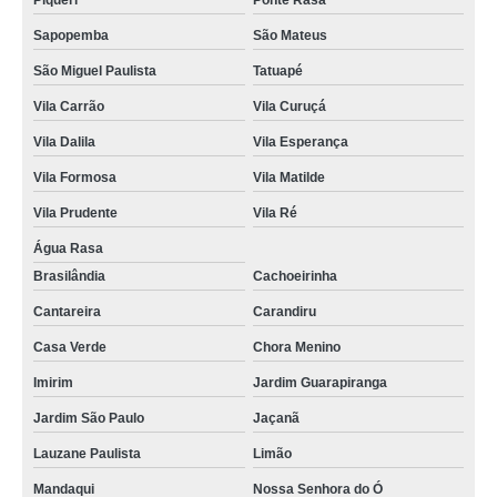
Piqueri
Ponte Rasa
Sapopemba
São Mateus
São Miguel Paulista
Tatuapé
Vila Carrão
Vila Curuçá
Vila Dalila
Vila Esperança
Vila Formosa
Vila Matilde
Vila Prudente
Vila Ré
Água Rasa
Brasilândia
Cachoeirinha
Cantareira
Carandiru
Casa Verde
Chora Menino
Imirim
Jardim Guarapiranga
Jardim São Paulo
Jaçanã
Lauzane Paulista
Limão
Mandaqui
Nossa Senhora do Ó