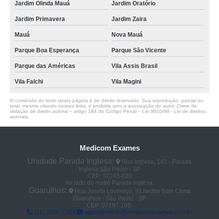
Jardim Olinda Mauá
Jardim Oratório
Jardim Primavera
Jardim Zaira
Mauá
Nova Mauá
Parque Boa Esperança
Parque São Vicente
Parque das Américas
Vila Assis Brasil
Vila Falchi
Vila Magini
O conteúdo do texto desta página é de direito reservado. Sua reprodução, parcial ou
total, mesmo citando nossos links, é proibida sem a autorização do autor. Crime de
violação de direito autoral – artigo 184 do Código Penal –
Lei 9610/98 - Lei de direitos
autorais
.
Medicom Exames
Unidade Parada Inglesa:
Rua Inglesa, 143 - Parada
Inglesa São Paulo - SP
CEP: 02245-020
Ao lado do metrô Parada Inglesa.
Guarulhos:
Rua Josefa Lourenço, 31Jardim Bom Clima
Guarulhos - São Paulo - SP
CEP: 07197-105.
(11) 2206-1364
agendamento@medicomexames.com.br