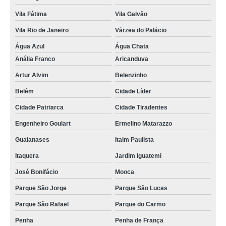
Vila Fátima
Vila Galvão
Vila Rio de Janeiro
Várzea do Palácio
Água Azul
Água Chata
Anália Franco
Aricanduva
Artur Alvim
Belenzinho
Belém
Cidade Líder
Cidade Patriarca
Cidade Tiradentes
Engenheiro Goulart
Ermelino Matarazzo
Guaianases
Itaim Paulista
Itaquera
Jardim Iguatemi
José Bonifácio
Mooca
Parque São Jorge
Parque São Lucas
Parque São Rafael
Parque do Carmo
Penha
Penha de França