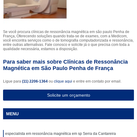
Se você procura clínicas de ressonância magnética em são paulo Penha de
França, Oferecendo soluções quando trata-se de exames, com a Medicom,
você encontra serviços como o de tomografia computadorizada e ressonância,
entre outras alternativas. Fale conosco e solicite já o que precisa com toda a
qualidade necessária, estamos a disposição.
Para saber mais sobre Clínicas de Ressonância
Magnética em São Paulo Penha de França
Ligue para
(11) 2206-1364
ou
clique aqui
e entre em contato por email.
Solicite um orçamento
MENU
especialista em ressonância magnética em sp Serra da Cantareira