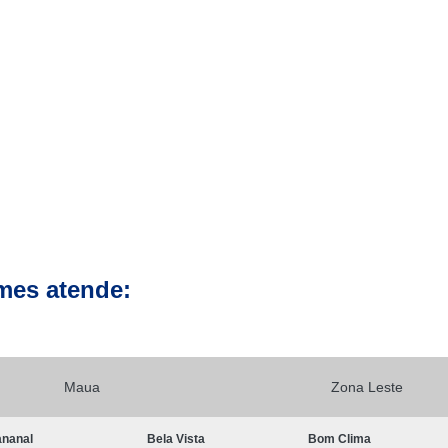
Clínica para Exames de 
Clínicas para Exame de Tomografia da Face
Clínicas para Exame de To
Clínicas para Exame de Tomografia Dental
Clínicas para Exame de Tom
Clínicas para Exames de Tomo
Exame a Preço Popular em Sp
E
Exame Radiológico a Preço Po
Radiografia a Preço Popular
Radiologi
mes atende:
Ressonância Magnética a Preço Popular
Exame de Imagem de 
Exame de Imagem de Ressonânc
Maua
Zona Leste
Exame de Imagem de Ressonân
nanal
Bela Vista
Bom Clima
Exame de Imagem de Resso