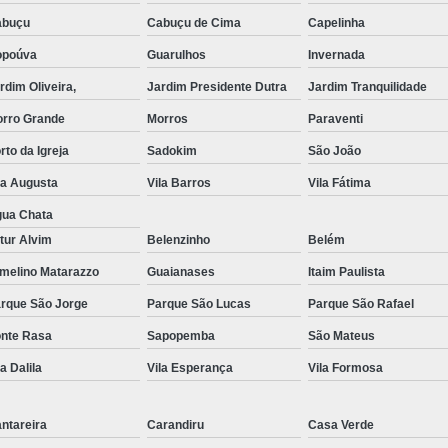
abuçu
Cabuçu de Cima
Capelinha
Exame de Imagem de Resso
opoúva
Guarulhos
Invernada
Exame de Imagem de Ress
rdim Oliveira,
Jardim Presidente Dutra
Jardim Tranquilidade
Exame de Imagem de To
rro Grande
Morros
Paraventi
Exame de Imagem de To
rto da Igreja
Sadokim
São João
Exame de Imagem de
la Augusta
Vila Barros
Vila Fátima
Exame de Imagem Resso
ua Chata
Exame de Imagem Tomografia do Crâni
tur Alvim
Belenzinho
Belém
Ressonância Magnética Abdominal e Pé
melino Matarazzo
Guaianases
Itaim Paulista
rque São Jorge
Parque São Lucas
Ressonância Magnética Cerebral
Parque São Rafael
nte Rasa
Sapopemba
São Mateus
Ressonância Magnética de Abdome Superio
la Dalila
Vila Esperança
Vila Formosa
Ressonância Magnética do Coração
Ressonância Magnética do Joelho Direito
ntareira
Carandiru
Casa Verde
Ressonância Magnética Intervencionis