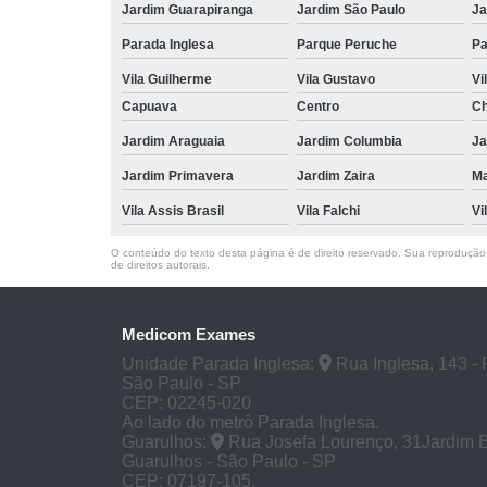
Jardim Guarapiranga
Jardim São Paulo
Ja
Parada Inglesa
Parque Peruche
Pa
Vila Guilherme
Vila Gustavo
Vi
Capuava
Centro
Ch
Jardim Araguaia
Jardim Columbia
Ja
Jardim Primavera
Jardim Zaira
M
Vila Assis Brasil
Vila Falchi
Vi
O conteúdo do texto desta página é de direito reservado. Sua reprodução, 
de direitos autorais
.
Medicom Exames
Unidade Parada Inglesa:
Rua Inglesa, 143 - 
São Paulo - SP
CEP: 02245-020
Ao lado do metrô Parada Inglesa.
Guarulhos:
Rua Josefa Lourenço, 31Jardim 
Guarulhos - São Paulo - SP
CEP: 07197-105.