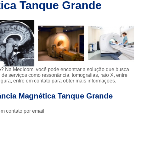
ica Tanque Grande
Clínica de Ressonânc
Clínica de Ressonânci
Clínica de Ressonância Magnética em Sp
Ressonância Magnética
Res
Clínica de Tomografia de Coluna L
Clínica para Fazer Tomografia
Clíni
Clínica para Fazer Tomografia do Abdome 
? Na Medicom, você pode encontrar a solução que busca
de serviços como ressonância, tomografias, raio X, entre
da
Clínica para Tomografia 
gura, entre em contato para obter mais informações.
s
Clínica para Tomografia de Abdome Total
ância Magnética Tanque Grande
s
Clínica para Tomografia de Coluna
Tomografia Abdominal com Contra
em contato por email.
da
Clínica de Exames por Imagem
Clí
Clínica para Exames 