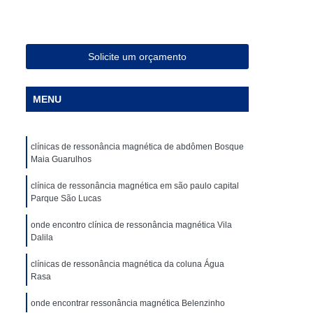
ia Magnética de Abdômen
a Magnética em São Paulo
Especialista em Ressonância Magnética
Solicite um orçamento
sonância Magnética Contrastada
MENU
ombar
Clínica para Angiotomografia
ca para Fazer Tomografia Computadorizada
clínicas de ressonância magnética de abdômen Bosque
Superior
Clínica para Realizar Tomografia
Maia Guarulhos
Abdome Total com Contraste
clínica de ressonância magnética em são paulo capital
Clínica para Tomografia de Articulações
Parque São Lucas
Clínica Particular para Fazer Tomografia
onde encontro clínica de ressonância magnética Vila
Dalila
ste
Clínica de Exames de Imagem
clínicas de ressonância magnética da coluna Água
nica para Exame de Tomografia do Tórax
Rasa
de Tomografia Abdominal
onde encontrar ressonância magnética Belenzinho