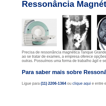
imagem
Ressonância Magnét
Exames de
ressonância
Exames de
ressonância
magnética
Exames de
tomografia
Exames de
Precisa de ressonância magnética Tanque Grande
tomografia
ao se tratar de exames, a empresa oferece opções 
computadoriza
outras. Possuímos uma forma de trabalho ágil e se
Radioterapia
Para saber mais sobre Resson
Ressonância
Tomografia
Ligue para
(11) 2206-1364
ou
clique aqui
e entre 
computadoriza
Tomografias