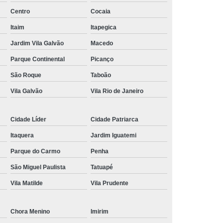
Centro
Cocaia
nância Magnética de Joelho
Itaim
Itapegica
onância Magnética de Pelve
Jardim Vila Galvão
Macedo
mografia de Articulações
Parque Continental
Picanço
mografia do Abdome Total
São Roque
Taboão
 Tomografia do Tórax
Vila Galvão
Vila Rio de Janeiro
nância Magnética de Mama
o
Exame de Imagem Tomografia Pélvica
Cidade Líder
Cidade Patriarca
lvica
Ressonância Magnética Cardíaca
Itaquera
Jardim Iguatemi
Ressonância Magnética da Prostata
Parque do Carmo
Penha
São Miguel Paulista
Tatuapé
r
Ressonância Magnética de Campo Aberto
Vila Matilde
Vila Prudente
Ressonância Magnética do Crânio
Ressonância Magnética do Quadril Esquerdo
Chora Menino
Imirim
ta
Ressonância Magnética na Coluna