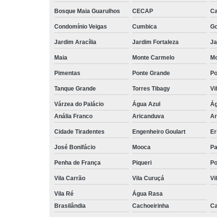
Bosque Maia Guarulhos
CECAP
C
Condomínio Veigas
Cumbica
G
Jardim Aracília
Jardim Fortaleza
Ja
Maia
Monte Carmelo
Mo
Pimentas
Ponte Grande
Po
Tanque Grande
Torres Tibagy
Vi
Várzea do Palácio
Água Azul
Ág
Anália Franco
Aricanduva
Ar
Cidade Tiradentes
Engenheiro Goulart
Er
José Bonifácio
Mooca
Pa
Penha de França
Piqueri
Po
Vila Carrão
Vila Curuçá
Vi
Vila Ré
Água Rasa
Brasilândia
Cachoeirinha
Ca