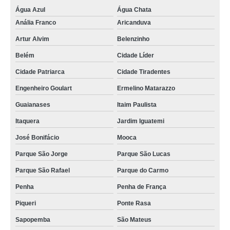
Água Azul
Água Chata
Anália Franco
Aricanduva
Artur Alvim
Belenzinho
Belém
Cidade Líder
Cidade Patriarca
Cidade Tiradentes
Engenheiro Goulart
Ermelino Matarazzo
Guaianases
Itaim Paulista
Itaquera
Jardim Iguatemi
José Bonifácio
Mooca
Parque São Jorge
Parque São Lucas
Parque São Rafael
Parque do Carmo
Penha
Penha de França
Piqueri
Ponte Rasa
Sapopemba
São Mateus