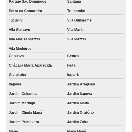
Parque São Domingos
Santana
Serra da Cantareira
Tremembé
Tucuruvi
Vila Guilherme
Vila Gustavo
Vila Maria
Vila Marisa Mazzei
Vila Mazzei
Vila Medeiros
Capuava
Centro
Chácara Maria Aparecida
Feital
Guapituba
Itapark
Itapeva
Jardim Araguaia
Jardim Columbia
Jardim Itapeva
Jardim Maringá
Jardim Mauá
Jardim Olinda Mauá
Jardim Oratório
Jardim Primavera
Jardim Zaira
Mauá
Nova Mauá