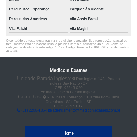
Parque Boa Esperança
Parque São Vicente
Parque das Américas
Vila Assis Brasil
Vila Falchi
Vila Magini
O conteúdo do texto desta página é de direito reservado. Sua reprodução, parcial ou
total, mesmo citando nossos links, é proibida sem a autorização do autor. Crime de
violação de direito autoral – artigo 184 do Código Penal –
Lei 9610/98 - Lei de direitos
autorais
.
Medicom Exames
Unidade Parada Inglesa:
Rua Inglesa, 143 - Parada
Inglesa São Paulo - SP
CEP: 02245-020
Ao lado do metrô Parada Inglesa.
Guarulhos:
Rua Josefa Lourenço, 31Jardim Bom Clima
Guarulhos - São Paulo - SP
CEP: 07197-105.
(11) 2206-1364
agendamento@medicomexames.com.br
Home