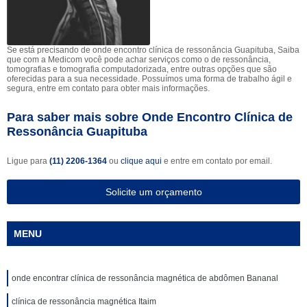
Se está precisando de onde encontro clínica de ressonância Guapituba, Saiba
que com a Medicom você pode achar serviços como o de ressonância,
tomografias e tomografia computadorizada, entre outras opções que são
oferecidas para a sua necessidade. Possuímos uma forma de trabalho ágil e
segura, entre em contato para obter mais informações.
Para saber mais sobre Onde Encontro Clínica de
Ressonância Guapituba
Ligue para
(11) 2206-1364
ou
clique aqui
e entre em contato por email.
Solicite um orçamento
MENU
onde encontrar clínica de ressonância magnética de abdômen Bananal
clínica de ressonância magnética Itaim