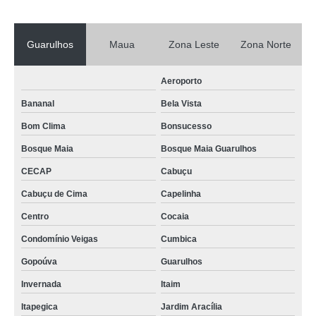
Guarulhos
Maua
Zona Leste
Zona Norte
Aeroporto
Bananal
Bela Vista
Bom Clima
Bonsucesso
Bosque Maia
Bosque Maia Guarulhos
CECAP
Cabuçu
Cabuçu de Cima
Capelinha
Centro
Cocaia
Condomínio Veigas
Cumbica
Gopoúva
Guarulhos
Invernada
Itaim
Itapegica
Jardim Aracília