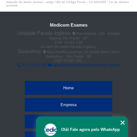
violação de direito autoral – artigo 184 do Código Penal –
Lei 9610/98 - Lei de direitos
autorais
.
Medicom Exames
Unidade Parada Inglesa:
Rua Inglesa, 143 - Parada
Inglesa São Paulo - SP
CEP: 02245-020
Ao lado do metrô Parada Inglesa.
Guarulhos:
Rua Josefa Lourenço, 31Jardim Bom Clima
Guarulhos - São Paulo - SP
CEP: 07197-105.
(11) 2206-1364
agendamento@medicomexames.com.br
Home
Empresa
Missão
Olá! Fale agora pelo WhatsApp