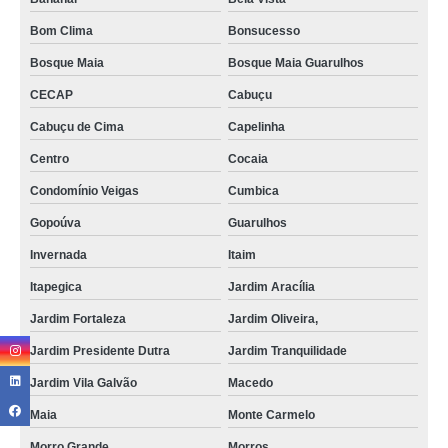
Bom Clima
Bonsucesso
Bosque Maia
Bosque Maia Guarulhos
CECAP
Cabuçu
Cabuçu de Cima
Capelinha
Centro
Cocaia
Condomínio Veigas
Cumbica
Gopoúva
Guarulhos
Invernada
Itaim
Itapegica
Jardim Aracília
Jardim Fortaleza
Jardim Oliveira,
Jardim Presidente Dutra
Jardim Tranquilidade
Jardim Vila Galvão
Macedo
Maia
Monte Carmelo
Morro Grande
Morros