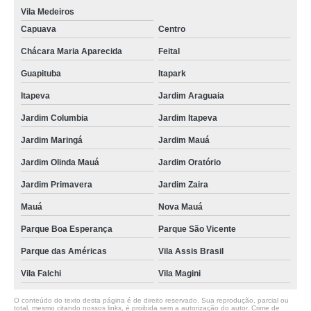
Vila Medeiros
Capuava
Centro
Chácara Maria Aparecida
Feital
Guapituba
Itapark
Itapeva
Jardim Araguaia
Jardim Columbia
Jardim Itapeva
Jardim Maringá
Jardim Mauá
Jardim Olinda Mauá
Jardim Oratório
Jardim Primavera
Jardim Zaira
Mauá
Nova Mauá
Parque Boa Esperança
Parque São Vicente
Parque das Américas
Vila Assis Brasil
Vila Falchi
Vila Magini
O conteúdo do texto desta página é de direito reservado. Sua reprodução, parcial ou
total, mesmo citando nossos links, é proibida sem a autorização do autor. Crime de