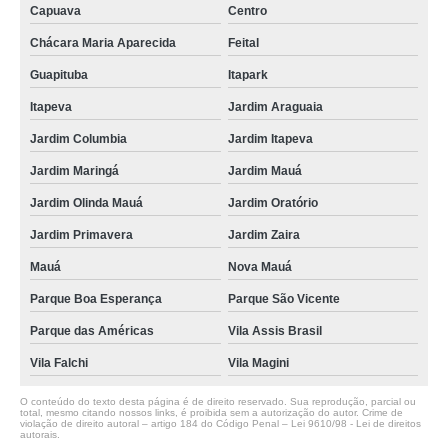
Capuava
Centro
Chácara Maria Aparecida
Feital
Guapituba
Itapark
Itapeva
Jardim Araguaia
Jardim Columbia
Jardim Itapeva
Jardim Maringá
Jardim Mauá
Jardim Olinda Mauá
Jardim Oratório
Jardim Primavera
Jardim Zaira
Mauá
Nova Mauá
Parque Boa Esperança
Parque São Vicente
Parque das Américas
Vila Assis Brasil
Vila Falchi
Vila Magini
O conteúdo do texto desta página é de direito reservado. Sua reprodução, parcial ou
total, mesmo citando nossos links, é proibida sem a autorização do autor. Crime de
violação de direito autoral – artigo 184 do Código Penal –
Lei 9610/98 - Lei de direitos
autorais
.