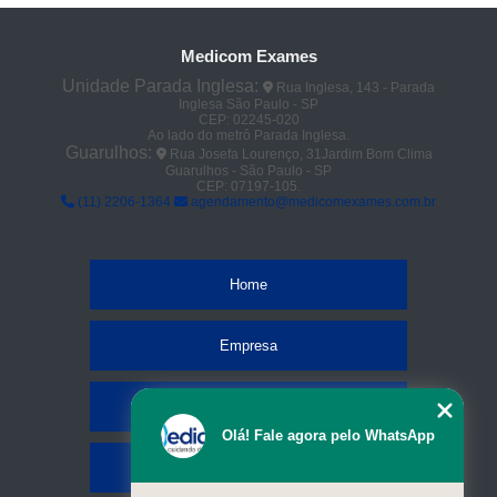
Medicom Exames
Unidade Parada Inglesa:
Rua Inglesa, 143 - Parada
Inglesa São Paulo - SP
CEP: 02245-020
Ao lado do metrô Parada Inglesa.
Guarulhos:
Rua Josefa Lourenço, 31Jardim Bom Clima
Guarulhos - São Paulo - SP
CEP: 07197-105.
(11) 2206-1364
agendamento@medicomexames.com.br
Home
Empresa
Missão
Olá! Fale agora pelo WhatsApp
Serviços