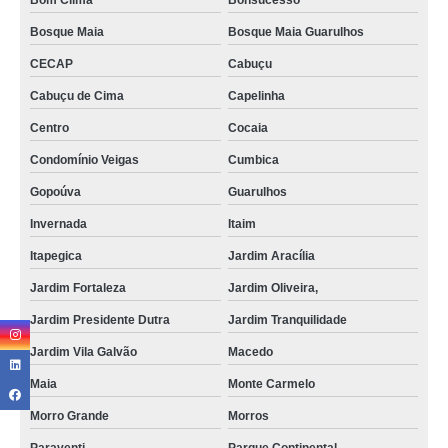
Bom Clima
Bonsucesso
Bosque Maia
Bosque Maia Guarulhos
CECAP
Cabuçu
Cabuçu de Cima
Capelinha
Centro
Cocaia
Condomínio Veigas
Cumbica
Gopoúva
Guarulhos
Invernada
Itaim
Itapegica
Jardim Aracília
Jardim Fortaleza
Jardim Oliveira,
Jardim Presidente Dutra
Jardim Tranquilidade
Jardim Vila Galvão
Macedo
Maia
Monte Carmelo
Morro Grande
Morros