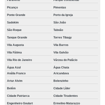
Paraventi
Parque Continental
Picanço
Pimentas
Ponte Grande
Porto da Igreja
Sadokim
São João
São Roque
Taboão
Tanque Grande
Torres Tibagy
Vila Augusta
Vila Barros
Vila Fátima
Vila Galvão
Vila Rio de Janeiro
Várzea do Palácio
Água Azul
Água Chata
Anália Franco
Aricanduva
Artur Alvim
Belenzinho
Belém
Cidade Líder
Cidade Patriarca
Cidade Tiradentes
Engenheiro Goulart
Ermelino Matarazzo