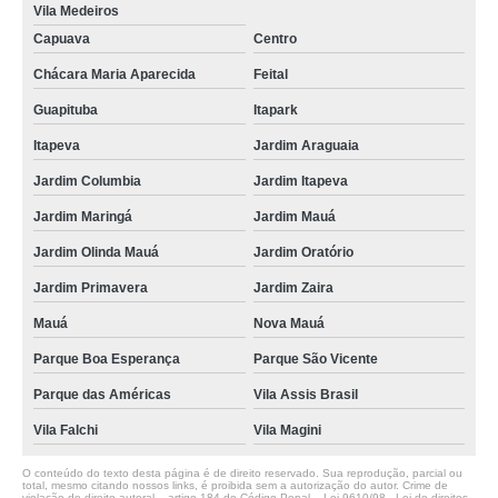
Vila Medeiros
Capuava
Centro
Chácara Maria Aparecida
Feital
Guapituba
Itapark
Itapeva
Jardim Araguaia
Jardim Columbia
Jardim Itapeva
Jardim Maringá
Jardim Mauá
Jardim Olinda Mauá
Jardim Oratório
Jardim Primavera
Jardim Zaira
Mauá
Nova Mauá
Parque Boa Esperança
Parque São Vicente
Parque das Américas
Vila Assis Brasil
Vila Falchi
Vila Magini
O conteúdo do texto desta página é de direito reservado. Sua reprodução, parcial ou
total, mesmo citando nossos links, é proibida sem a autorização do autor. Crime de
violação de direito autoral – artigo 184 do Código Penal –
Lei 9610/98 - Lei de direitos