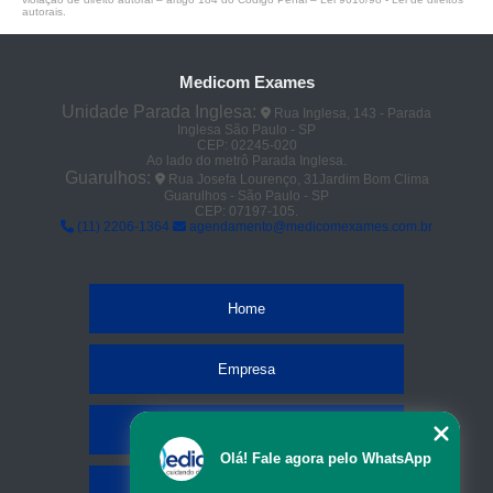
autorais
.
Medicom Exames
Unidade Parada Inglesa:
Rua Inglesa, 143 - Parada
Inglesa São Paulo - SP
CEP: 02245-020
Ao lado do metrô Parada Inglesa.
Guarulhos:
Rua Josefa Lourenço, 31Jardim Bom Clima
Guarulhos - São Paulo - SP
CEP: 07197-105.
(11) 2206-1364
agendamento@medicomexames.com.br
Home
Empresa
Missão
Olá! Fale agora pelo WhatsApp
Serviços