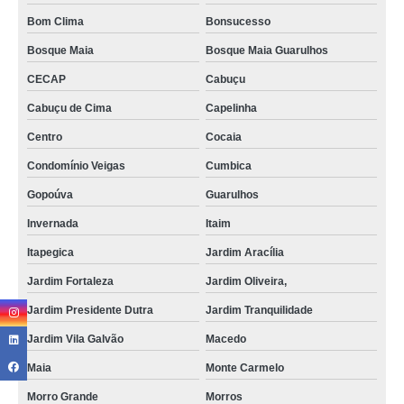
Bom Clima
Bonsucesso
Bosque Maia
Bosque Maia Guarulhos
CECAP
Cabuçu
Cabuçu de Cima
Capelinha
Centro
Cocaia
Condomínio Veigas
Cumbica
Gopoúva
Guarulhos
Invernada
Itaim
Itapegica
Jardim Aracília
Jardim Fortaleza
Jardim Oliveira,
Jardim Presidente Dutra
Jardim Tranquilidade
Jardim Vila Galvão
Macedo
Maia
Monte Carmelo
Morro Grande
Morros