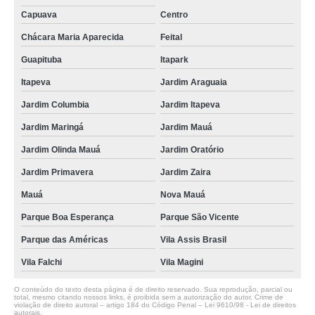
Capuava
Centro
Chácara Maria Aparecida
Feital
Guapituba
Itapark
Itapeva
Jardim Araguaia
Jardim Columbia
Jardim Itapeva
Jardim Maringá
Jardim Mauá
Jardim Olinda Mauá
Jardim Oratório
Jardim Primavera
Jardim Zaira
Mauá
Nova Mauá
Parque Boa Esperança
Parque São Vicente
Parque das Américas
Vila Assis Brasil
Vila Falchi
Vila Magini
O conteúdo do texto desta página é de direito reservado. Sua reprodução, parcial ou
total, mesmo citando nossos links, é proibida sem a autorização do autor. Crime de
violação de direito autoral – artigo 184 do Código Penal –
Lei 9610/98 - Lei de direitos
autorais
.