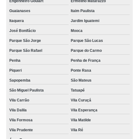
Engenheiro Goulart
Ermelino Matarazzo
Guaianases
Itaim Paulista
Itaquera
Jardim Iguatemi
José Bonifácio
Mooca
Parque São Jorge
Parque São Lucas
Parque São Rafael
Parque do Carmo
Penha
Penha de França
Piqueri
Ponte Rasa
Sapopemba
São Mateus
São Miguel Paulista
Tatuapé
Vila Carrão
Vila Curuçá
Vila Dalila
Vila Esperança
Vila Formosa
Vila Matilde
Vila Prudente
Vila Ré