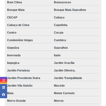
Bom Clima
Bonsucesso
Bosque Maia
Bosque Maia Guarulhos
CECAP
Cabuçu
Cabuçu de Cima
Capelinha
Centro
Cocaia
Condomínio Veigas
Cumbica
Gopoúva
Guarulhos
Invernada
Itaim
Itapegica
Jardim Aracília
Jardim Fortaleza
Jardim Oliveira,
Jardim Presidente Dutra
Jardim Tranquilidade
Jardim Vila Galvão
Macedo
Maia
Monte Carmelo
Morro Grande
Morros