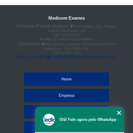
Medicom Exames
Unidade Parada Inglesa:
Rua Inglesa, 143 - Parada
Inglesa São Paulo - SP
CEP: 02245-020
Ao lado do metrô Parada Inglesa.
Guarulhos:
Rua Josefa Lourenço, 31Jardim Bom Clima
Guarulhos - São Paulo - SP
CEP: 07197-105.
(11) 2206-1364
agendamento@medicomexames.com.br
Home
Empresa
Missão
Olá! Fale agora pelo WhatsApp
Serviços