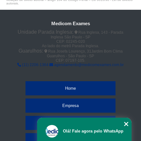
autorais
.
Medicom Exames
Unidade Parada Inglesa:
Rua Inglesa, 143 - Parada
Inglesa São Paulo - SP
CEP: 02245-020
Ao lado do metrô Parada Inglesa.
Guarulhos:
Rua Josefa Lourenço, 31Jardim Bom Clima
Guarulhos - São Paulo - SP
CEP: 07197-105.
(11) 2206-1364
agendamento@medicomexames.com.br
Home
Empresa
Missão
Olá! Fale agora pelo WhatsApp
Serviços