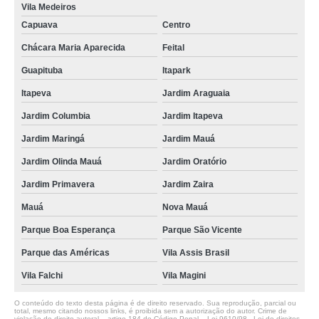
Vila Medeiros
Capuava
Centro
Chácara Maria Aparecida
Feital
Guapituba
Itapark
Itapeva
Jardim Araguaia
Jardim Columbia
Jardim Itapeva
Jardim Maringá
Jardim Mauá
Jardim Olinda Mauá
Jardim Oratório
Jardim Primavera
Jardim Zaira
Mauá
Nova Mauá
Parque Boa Esperança
Parque São Vicente
Parque das Américas
Vila Assis Brasil
Vila Falchi
Vila Magini
O conteúdo do texto desta página é de direito reservado. Sua reprodução, parcial ou
total, mesmo citando nossos links, é proibida sem a autorização do autor. Crime de
violação de direito autoral – artigo 184 do Código Penal –
Lei 9610/98 - Lei de direitos