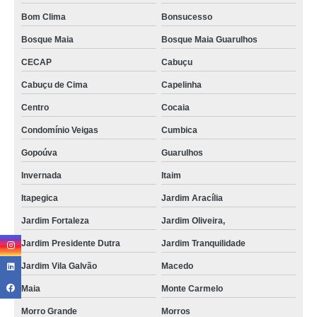
Bom Clima
Bonsucesso
Bosque Maia
Bosque Maia Guarulhos
CECAP
Cabuçu
Cabuçu de Cima
Capelinha
Centro
Cocaia
Condomínio Veigas
Cumbica
Gopoúva
Guarulhos
Invernada
Itaim
Itapegica
Jardim Aracília
Jardim Fortaleza
Jardim Oliveira,
Jardim Presidente Dutra
Jardim Tranquilidade
Jardim Vila Galvão
Macedo
Maia
Monte Carmelo
Morro Grande
Morros